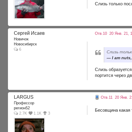
Слизь только пос
Сергей Исаев
Отв.10
20 Янв. 21, 
Новичок
Новосибирск
6
Слизь тольк
I am nuts,
Слизь образуется 
портится через дв
LARGUS
Отв.11
20 Янв. 2
Профессор
регион52
Бесовщина какая 
2.7K
1.1K
3