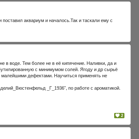
и поставил аквариум и началось.Так и таскали ему с
е в воде. Тем более не в её кипячение. Наливки, да и
 бутилированную с минимумом солей. Ягоду и др сырьё
 с малейшими дефектами. Научиться применять не
делий_Вюстенфельд _Г_1936", по работе с ароматикой.
2