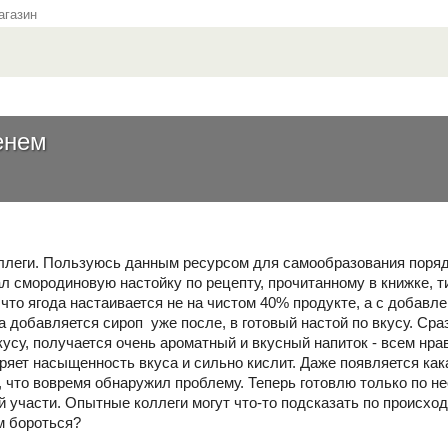
газин
енем
леги. Пользуюсь данным ресурсом для самообразования порядка
л смородиновую настойку по рецепту, прочитанному в книжке, т
 что ягода настаивается не на чистом 40% продукте, а с добавле
а добавляется сироп уже после, в готовый настой по вкусу. Сра
усу, получается очень ароматный и вкусный напиток - всем нра
еряет насыщенность вкуса и сильно кислит. Даже появляется как
 что вовремя обнаружил проблему. Теперь готовлю только по необ
ей участи. Опытные коллеги могут что-то подсказать по происх
м бороться?