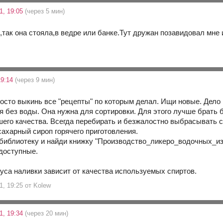
1, 19:05
(через 5 мин)
е,так она стояла,в ведре или банке.Тут дружан позавидовал мне 
19:14
(через 9 мин)
росто выкинь все "рецепты" по которым делал. Ищи новые. Дело н
я без воды. Она нужна для сортировки. Для этого лучше брать
шего качества. Всегда перебирать и безжалостно выбрасывать
сахарный сироп горячего приготовления.
библиотеку и найди книжку "Производство_ликеро_водочных_из
доступные.
куса наливки зависит от качества используемых спиртов.
1, 19:25 от Kolew
1, 19:34
(через 20 мин)