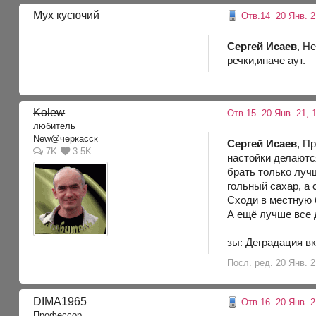
Мух кусючий
Отв.14
20 Янв. 2
Сергей Исаев
, Н
речки,иначе аут.
Kolew
Отв.15
20 Янв. 21, 
любитель
New@черкасск
Сергей Исаев
, П
7K
3.5K
настойки делаютс
брать только луч
гольный сахар, а 
Сходи в местную 
А ещё лучше все 
зы: Деградация в
Посл. ред. 20 Янв. 2
DIMA1965
Отв.16
20 Янв. 2
Профессор