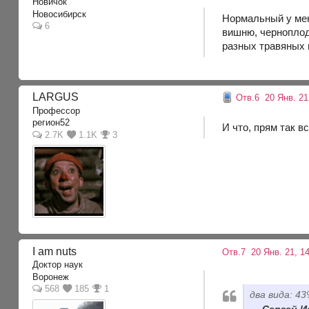
Новичок
Новосибирск
Нормальный у меня
6
вишню, черноплодн
разных травяных 
LARGUS
Отв.6
20 Янв. 21
Профессор
регион52
И что, прям так в
2.7K
1.1K
3
I am nuts
Отв.7
20 Янв. 21, 1
Доктор наук
Воронеж
568
185
1
два вида: 4