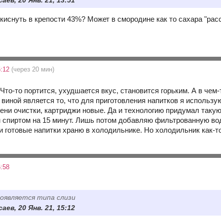
аев, 20 Янв. 21, 13:51
окиснуть в крепости 43%? Может в смородине как то сахара "рас
5:12
(через 20 мин)
 Что-то портится, ухудшается вкус, становится горьким. А в чем
 виной является то, что для приготовления напитков я использу
пени очистки, картриджи новые. Да и технологию придумал таку
 спиртом на 15 минут. Лишь потом добавляю фильтрованную вод
 готовые напитки храню в холодильнике. Но холодильник как-то
:58
появляется типа слизи
аев, 20 Янв. 21, 15:12