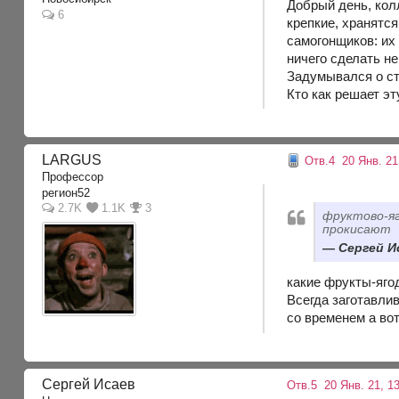
Добрый день, кол
6
крепкие, хранятс
самогонщиков: их
ничего сделать не
Задумывался о сте
Кто как решает э
LARGUS
Отв.4
20 Янв. 21
Профессор
регион52
2.7K
1.1K
3
фруктово-яг
прокисают
Сергей Ис
какие фрукты-яго
Всегда заготавли
со временем а вот
Сергей Исаев
Отв.5
20 Янв. 21, 1