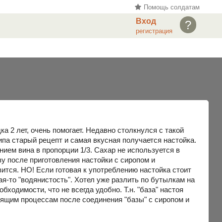
Помощь солдатам
Вход
?
регистрация
 2 лет, очень помогает. Недавно столкнулся с такой
ипа старый рецепт и самая вкусная получается настойка.
нием вина в пропорции 1/3. Сахар не используется в
зу после приготовления настойки с сиропом и
вится. НО! Если готовая к употреблению настойка стоит
ая-то "водянистость". Хотел уже разлить по бутылкам на
ходимости, что не всегда удобно. Т.н. "база" настоя
одящим процессам после соединения "базы" с сиропом и