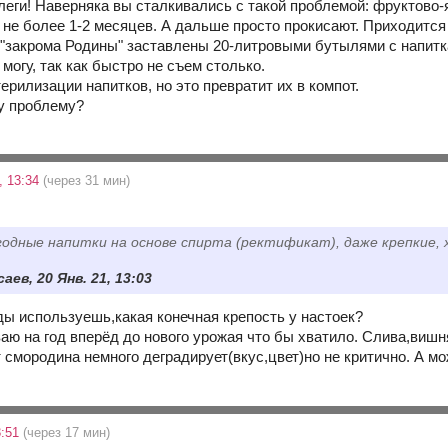
леги! Наверняка вы сталкивались с такой проблемой: фруктово-я
я не более 1-2 месяцев. А дальше просто прокисают. Приходится
 "закрома Родины" заставлены 20-литровыми бутылями с напиткам
 могу, так как быстро не съем столько.
рилизации напитков, но это превратит их в компот.
ту проблему?
, 13:34
(через 31 мин)
одные напитки на основе спирта (ректификат), даже крепкие, х
аев, 20 Янв. 21, 13:03
ды используешь,какая конечная крепость у настоек?
ваю на год вперёд до нового урожая что бы хватило. Слива,виш
 смородина немного деградирует(вкус,цвет)но не критично. А м
3:51
(через 17 мин)