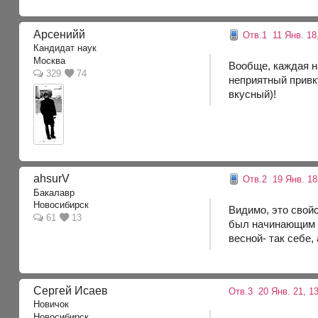
Арсенийй
Отв.1
11 Янв. 18,
Кандидат наук
Москва
Вообще, каждая н
329
74
неприятный привку
вкусный)!
ahsurV
Отв.2
19 Янв. 18,
Бакалавр
Новосибирск
Видимо, это свой
61
13
был начинающим с
весной- так себе,
Сергей Исаев
Отв.3
20 Янв. 21, 13
Новичок
Новосибирск