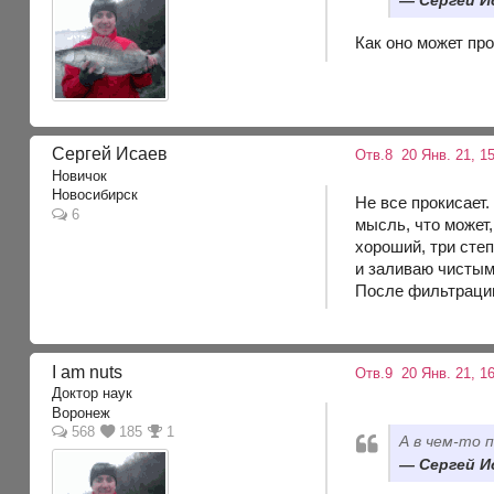
Сергей Ис
Как оно может пр
Сергей Исаев
Отв.8
20 Янв. 21, 1
Новичок
Новосибирск
Не все прокисает.
6
мысль, что может,
хороший, три сте
и заливаю чистым
После фильтрации
I am nuts
Отв.9
20 Янв. 21, 16
Доктор наук
Воронеж
568
185
1
А в чем-то 
Сергей Ис