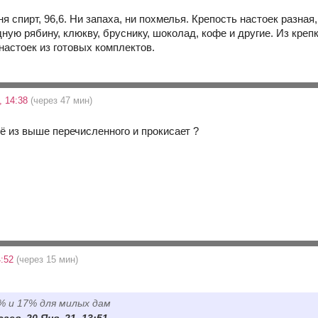
 спирт, 96,6. Ни запаха, ни похмелья. Крепость настоек разная
ую рябину, клюкву, бруснику, шоколад, кофе и другие. Из крепк
настоек из готовых комплектов.
, 14:38
(через 47 мин)
сё из выше перечисленного и прокисает ?
4:52
(через 15 мин)
3% и 17% для милых дам