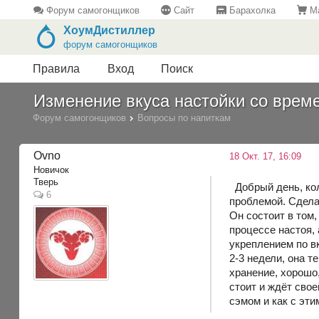
Форум самогонщиков
Сайт
Барахолка
Ма
ХоумДистиллер
форум самогонщиков
Правила
Вход
Поиск
Изменение вкуса настойки со врем
Форум самогонщиков
Вопросы по напиткам
Ovno
18 Окт. 17, 16:09
Новичок
Тверь
Добрый день, кол
6
проблемой. Сдела
Он состоит в том,
процессе настоя, 
укреплением по вк
2-3 недели, она т
хранение, хорошо,
стоит и ждёт сво
сэмом и как с эти