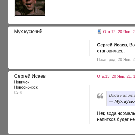
Мух кусючий
Отв.12
20 Янв. 2
Сергей Исаев
, В
становилась.
Посл. ред. 20 Янв. 
Сергей Исаев
Отв.13
20 Янв. 21, 
Новичок
Новосибирск
6
Вода налита
Мух кусюч
Нет, вода нормаль
напитков будет н