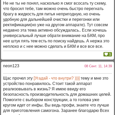
Не не ты не понял, насколько я смог всосать ту схему,
что бросил тебе, там можно очень быстро перегнать
брагу в жидкость для питья непригодную, но очень
удобную для дальнейшей очистки и перегонки или
ректификации(но уже на другом аппарате). Тут совсем
недавно эта тема активно обсуждалась.. Если хочешь
универсальный лучше обрати внимание на БКМ, про
нее штук пять тем есть по поиску найдешь. А нержа это
неплохо и с нее можно сделать и БКМ и все все все.
1
neon123
08 Сент. 11, 14:39
Щас прочел эту
[Угадай - что внутри? )))]
тему и мне зто
устройство понравилось. Стоит такой аппарат
реализовывать в жизнь? Я имею ввиду его
безопасность производительность для домашних целей.
Помогите с выбором конструкции, а то голова уже
кругом идет от инфы. Вы ведь профи, знаете что лучше
для приготовления самогона. Заранее благодарю Всех