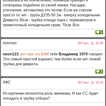
копировать не обязательно, поймешь принцип и
сотворишь подобное из своей нержи. Насадки,
утепления, автоматика это потом. Если уж совсем
просто то: кег - труба ДУ35-50 1м - вверху холодильник
Димрота 30см - трубка отвода пара с термометром и
прямоточный холодильник прим. 70см. Все.
1
ironman
08 Сент. 11, 15:05
neon123
,
вот про эту БКМ
тебе
Владимир 1970
говорит.
Это самый простой вариант, тем более если нет тонкой
трубки для димрота.
3
АФС
08 Сент. 11, 15:10
Из картинки непонятна роль змеевика. И как СС будет
попадать в трубку отбора?