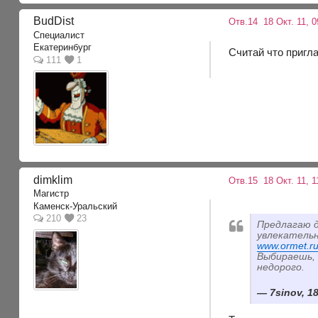
BudDist
Отв.14
18 Окт. 11, 
Специалист
Екатеринбург
Считай что пригла
111
1
dimklim
Отв.15
18 Окт. 11, 1
Магистр
Каменск-Уральский
210
23
Предлагаю 
увлекательн
www.ormet.r
Выбираешь, 
недорого.
7sinov, 1