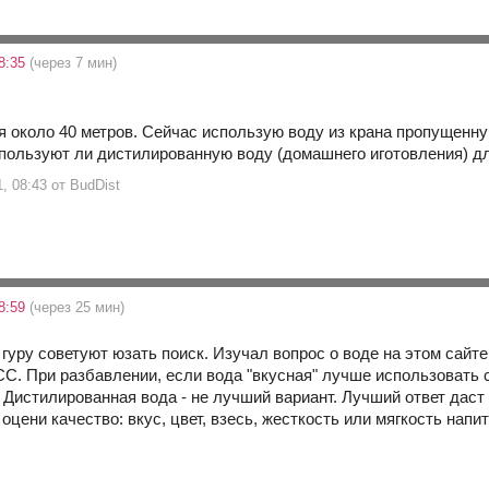
08:35
(через 7 мин)
 около 40 метров. Сейчас использую воду из крана пропущенную
спользуют ли дистилированную воду (домашнего иготовления) д
1, 08:43 от BudDist
08:59
(через 25 мин)
гуру советуют юзать поиск. Изучал вопрос о воде на этом сайте
СС. При разбавлении, если вода "вкусная" лучше использовать с
 Дистилированная вода - не лучший вариант. Лучший ответ даст
оцени качество: вкус, цвет, взесь, жесткость или мягкость нап