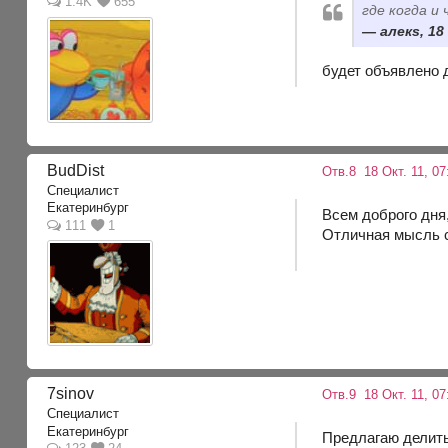
1.4K
655
где когда и
алекs, 18
будет объявлено 
BudDist
Отв.8
18 Окт. 11, 0
Специалист
Екатеринбург
Всем доброго дня
111
1
Отличная мысль с
7sinov
Отв.9
18 Окт. 11, 0
Специалист
Екатеринбург
Предлагаю делить