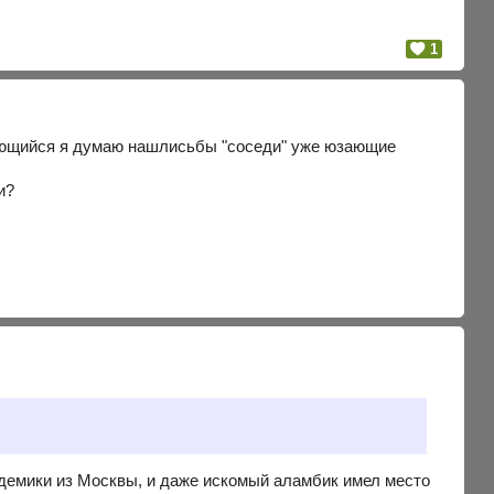
1
я думаю нашлисьбы "соседи" уже юзающие
и?
адемики из Москвы, и даже искомый аламбик имел место