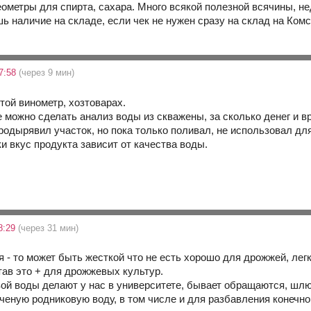
еометры для спирта, сахара. Много всякой полезной всячины, не
ь наличие на складе, если чек не нужен сразу на склад на Комс
07:58
(через 9 мин)
той винометр, хозтоварах.
де можно сделать анализ воды из скважены, за сколько денег и 
родырявил участок, но пока только поливал, не использовал для
и вкус продукта зависит от качества воды.
8:29
(через 31 мин)
 - то может быть жесткой что не есть хорошо для дрожжей, лег
ав это + для дрожжевых культур.
ой воды делают у нас в университете, бывает обращаются, шлю к
ченую родниковую воду, в том числе и для разбавления конечно