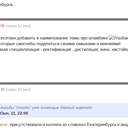
ебурга...
0:06
(через 12 мин)
о всетаки добавить в наименование темы про аламбики
 которые смоглибы поделиться своими навыками и мнениями!
 какая специализация - ректификация , дистиляция, вино, настойк
0:15
(через 10 мин)
лисьбы "соседи" уже юзающие данный агрегат
 Окт. 11, 22:06
рече
присутствовали и коллеги из славного Екатеринбурга и ак