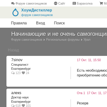
Форум самогонщиков
Сайт
Барахолка
Ма
ХоумДистиллер
форум самогонщиков
Правила
Вход
Поиск
Начинающие и не очень самогонщик
Форум самогонщиков
Региональные форумы
Урал
Назад
7sinov
17 Окт. 11, 15:50
Специалист
Екатеринбург
Есть необходимос
123
24
приобретению обо
алекs
Отв.1
17 Окт. 11, 17
Доктор наук
Екатеринбург
Резерв
618
101