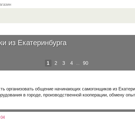
газин
и из Екатеринбурга
1
2
3
4
...
90
ть организовать общение начинающих самогонщиков из Екатерин
рудования в городе, производственной кооперации, обмену опы
:04