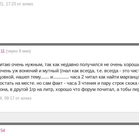
21, 17:23 от алекs
:11
(через 8 мин)
итаю очень нужным, так как недавно получился не очень хороши
очень уж вонючий и мутный (гнал как всегда, т.е. всегда - это чи
вкой, нашел тему....... и............. часа 2 читал как найти марга
остать на месте. но сам факт - часа 3 чтения и пару строк скока 
гона, в другой 1гр на литр, хорошо что форум почитал, а тобы п
4, 09:17 от алекs
:54