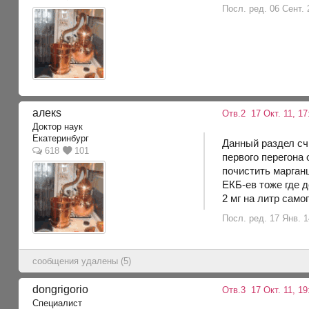
Посл. ред. 06 Сент. 
алекs
Отв.2
17 Окт. 11, 17
Доктор наук
Екатеринбург
Данный раздел сч
618
101
первого перегона 
почистить марганцо
ЕКБ-ев тоже где д
2 мг на литр само
Посл. ред. 17 Янв. 1
сообщения удалены (5)
dongrigorio
Отв.3
17 Окт. 11, 19
Специалист