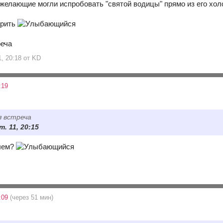
 желающие могли испробовать "святой водицы" прямо из его хол
дорить
реча
1, 20:18 от KD
:19
я встреча
т. 11, 20:15
очем?
7:09
(через 51 мин)