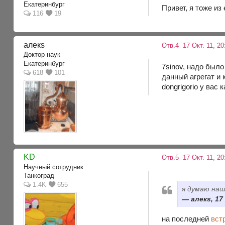
Екатеринбург
Привет, я тоже из 
116
19
алекs
Отв.4
17 Окт. 11, 2
Доктор наук
Екатеринбург
7sinov, надо был
618
101
данный агрегат и
dongrigorio у вас
KD
Отв.5
17 Окт. 11, 2
Научный сотрудник
Танкоград
1.4K
655
я думаю наш
алекs, 17
на последней
вст