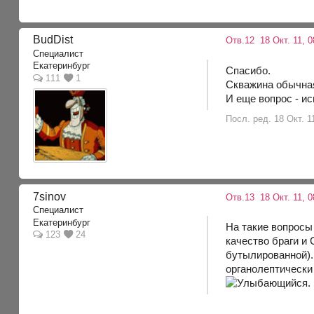
BudDist
Отв.12
18 Окт. 11, 
Специалист
Екатеринбург
Спасибо.
111
1
Скважина обычная
И еще вопрос - и
Посл. ред. 18 Окт. 1
7sinov
Отв.13
18 Окт. 11, 
Специалист
Екатеринбург
На такие вопросы 
123
24
качество браги и 
бутылированной).
органолептически 
.