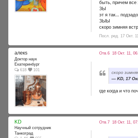
быть, причем все
ЗЫ
эт я так... подза
ЗЫЫ
скоро зимняя вст
Посл. ред. 17 Окт. 1
алекs
Отв.6
18 Окт. 11, 06
Доктор наук
Екатеринбург
618
101
скоро зимня
KD, 17 Ок
где когда и что п
KD
Отв.7
18 Окт. 11, 0
Научный сотрудник
Танкоград