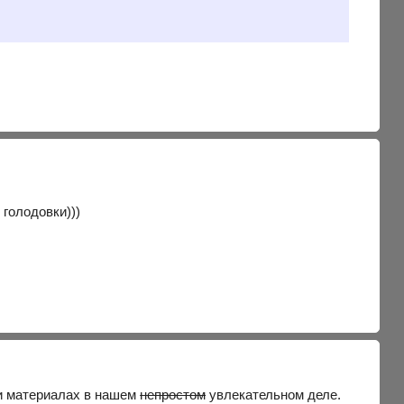
голодовки)))
и материалах в нашем
непростом
увлекательном деле.