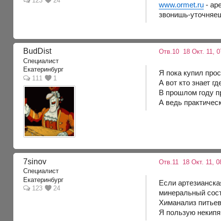
123
24
www.ormet.ru
- ар
звонишь-уточняеш
BudDist
Отв.10
18 Окт. 11, 
Специалист
Екатеринбург
Я пока купил прос
111
1
А вот кто знает г
В прошлом году п
А ведь практическ
7sinov
Отв.11
18 Окт. 11, 0
Специалист
Екатеринбург
Если артезианская
123
24
минеральный сост
Химанализ питьев
Я пользую некипя