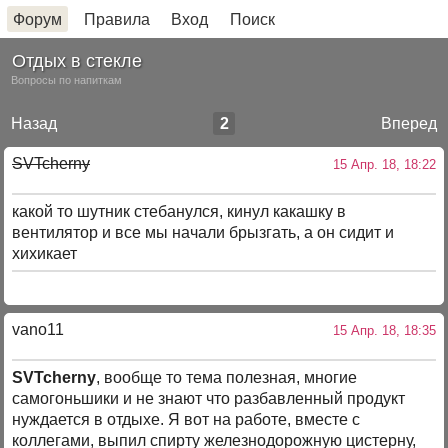
Форум
Правила
Вход
Поиск
Отдых в стекле
Вопросы по напиткам
Назад
2
Вперед
SVTcherny
15 Апр. 18, 18:22
какой то шутник стебанулся, кинул какашку в
вентилятор и все мы начали брызгать, а он сидит и
хихикает
vano11
15 Апр. 18, 18:35
SVTcherny
, вообще то тема полезная, многие
самогоньшики и не знают что разбавленный продукт
нуждается в отдыхе. Я вот на работе, вместе с
коллегами, выпил спирту железнодорожную цистерну,