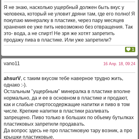
Я не знаю, насколько ущербный должен быть вкус у
человека, который не уловит дряни там, где его полно! Я
покупаю минералку в пластике, через пару месяцев
хранения ее уже пить невозможно без отвращения. Так
это- вода, а не спирт! Не зря же хотят запретить
продажу пива в пластике. Или уже запретили?
1
vano11
16 Апр. 18, 09:24
ahsurV
, c таким вкусом тебе наверное трудно жить,
однако :-).
Остальным "ущербным" минералка в пластике вполне
нормально, да и ее в основном в пластике и продают,
как и слабые спиртосодержащие напитки и пиво в том
числе. Крепкие напитки в пластики разливать
запрещено. Пиво только в больших по объему бутылках
пластиковых запретили продавать.
Да вопрос здесь не про пластиковую тару возник, а про
крышки пластиковые.