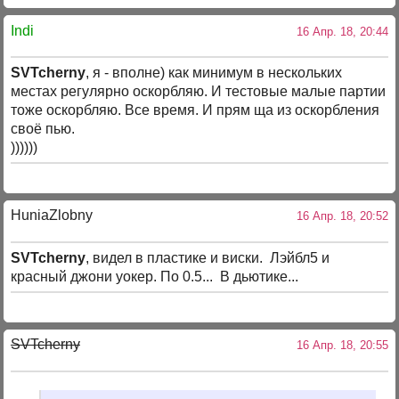
Indi
16 Апр. 18, 20:44
SVTcherny
, я - вполне) как минимум в нескольких
местах регулярно оскорбляю. И тестовые малые партии
тоже оскорбляю. Все время. И прям ща из оскорбления
своё пью.
))))))
HuniaZlobny
16 Апр. 18, 20:52
SVTcherny
, видел в пластике и виски. Лэйбл5 и
красный джони уокер. По 0.5... В дьютике...
SVTcherny
16 Апр. 18, 20:55