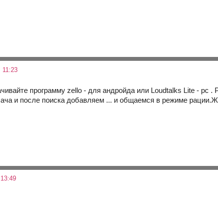
 11:23
ачивайте программу zello - для андройда или Loudtalks Lite - рс 
ча и после поиска добавляем ... и общаемся в режиме рации.Жи
13:49