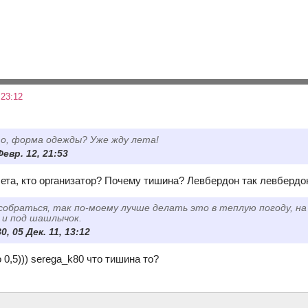
23:12
о, форма одежды? Уже жду лета!
Февр. 12, 21:53
лета, кто организатор? Почему тишина? Левбердон так левбердо
 собраться, так по-моему лучше делать это в теплую погоду, на 
 и под шашлычок.
0, 05 Дек. 11, 13:12
 0,5))) serega_k80 что тишина то?