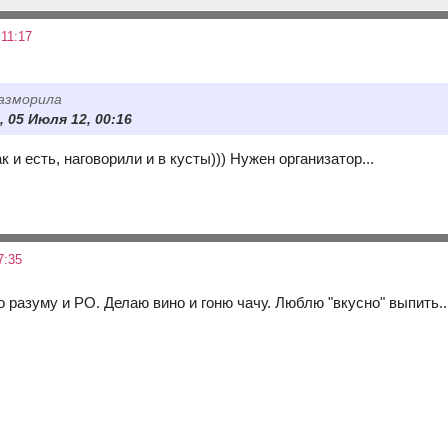
11:17
разморила
k, 05 Июля 12, 00:16
к и есть, наговорили и в кусты))) Нужен организатор...
7:35
 разуму и РО. Делаю вино и гоню чачу. Люблю "вкусно" выпить..