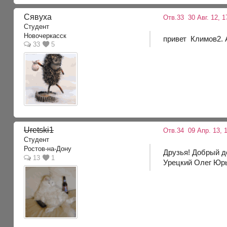
Сявуха
Отв.33
30 Авг. 12, 1
Студент
Новочеркасск
привет Климов2. А
33
5
Uretski1
Отв.34
09 Апр. 13, 1
Студент
Ростов-на-Дону
Друзья! Добрый д
13
1
Урецкий Олег Юр