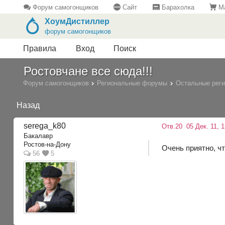
Форум самогонщиков
Сайт
Барахолка
Ма
ХоумДистиллер
форум самогонщиков
Правила
Вход
Поиск
Ростовчане все сюда!!!
Форум самогонщиков
Региональные форумы
Остальные рег
Назад
serega_k80
Отв.20
05 Дек. 11, 1
Бакалавр
Ростов-на-Дону
Очень приятно, чт
56
5