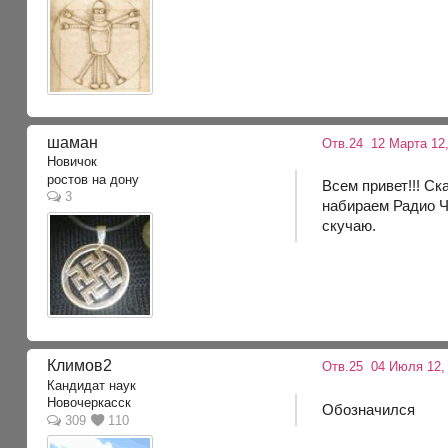
шаман
Отв.24
12 Марта 12,
Новичок
ростов на дону
Всем привет!!! Ск
3
набираем Радио Ча
скучаю.
Климов2
Отв.25
04 Июля 12, 
Кандидат наук
Новочеркасск
Обозначился
309
110