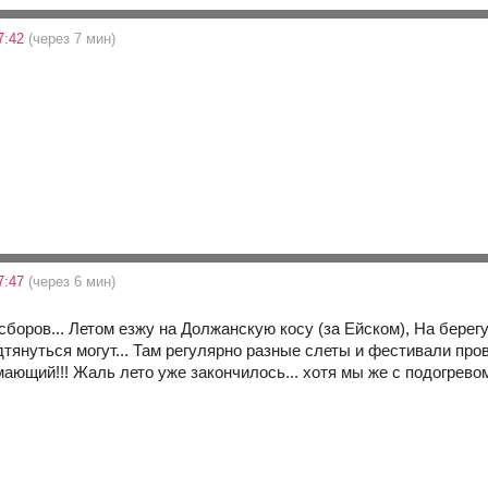
7:42
(через 7 мин)
7:47
(через 6 мин)
сборов... Летом езжу на Должанскую косу (за Ейском), На берег
дтянуться могут... Там регулярно разные слеты и фестивали про
!!! Жаль лето уже закончилось... хотя мы же с подогревом