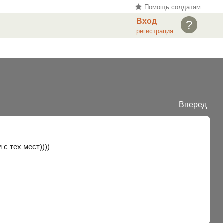
Помощь солдатам
Вход
?
регистрация
Вперед
 с тех мест))))