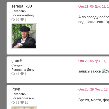
serega_k80
Отв.21
05 Дек. 11, 
Бакалавр
Ростов-на-Дону
А по поводу собра
56
5
под шашлычок...)
grom5
Отв.22
05 Дек. 11, 
Студент
Ростов на Дону
записываюсь
41
1
Psyh
Отв.23
29 Февр. 12,
Бакалавр
Ростовские мы
Время, место, фо
61
11