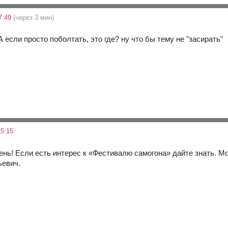
7:49
(через 3 мин)
 если просто поболтать, это где? ну что бы тему не "засирать"
5:15
ень! Если есть интерес к «Фестивалю самогона» дайте знать. М
ьевич.