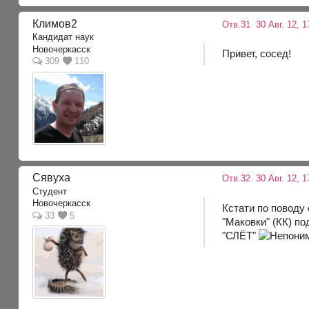
Климов2
Отв.31
30 Авг. 12, 1
Кандидат наук
Новочеркасск
Привет, сосед!
309
110
Сявуха
Отв.32
30 Авг. 12, 1
Студент
Новочеркасск
Кстати по поводу 
33
5
"Маковки" (КК) по
"СЛЁТ"