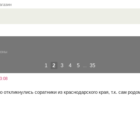
газин
ионы
1
2
3
4
5
...
35
3:08
о откликнулись соратники из краснодарского края, т.к. сам родом