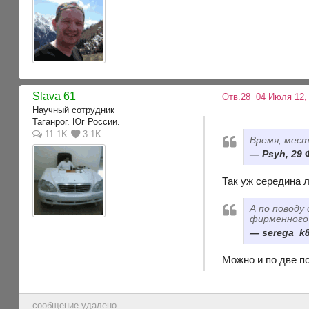
Slava 61
Отв.28
04 Июля 12, 
Научный сотрудник
Таганрог. Юг России.
11.1K
3.1K
Время, мест
Psyh, 29 
Так уж середина 
А по поводу
фирменного
serega_k8
Можно и по две по
сообщение удалено