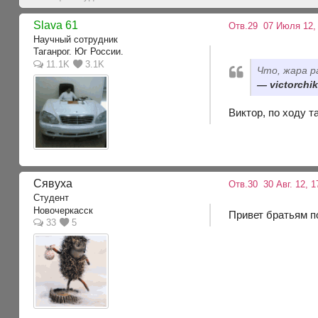
Slava 61
Отв.29
07 Июля 12, 
Научный сотрудник
Таганрог. Юг России.
11.1K
3.1K
Что, жара 
victorchi
Виктор, по ходу та
Сявуха
Отв.30
30 Авг. 12, 1
Студент
Новочеркасск
Привет братьям по
33
5