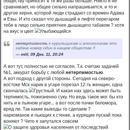
обществу приносит в те же разы больше. Никто и не
сравнивает, но общее сильно напрашивается, и то и
другое херня, которой люди страдают со времен Адама
и Евы. И кто сказал что дышащий в лифте перегаром
тебе в лицо сильно приятнее дышащего табаком ? хотя
на вкус и цвет
нетерпимость
к курильщикам и алкоголикам это
задача номер один в нащем обществе !!
mitl, 09 Дек. 11, 20:24
А вот тут, полностью не согласен. Т.к. считаю задачей
№1, аккурат борьбу с любой
нетерпимостью
.
А вот подход с другой стороны. Сегодня на северо-
востоке Мск нарик в угаре порезал 12-ть женщин, одна
скончалась
. И какая нах здесь может быть
терпимость, пожизненно суку. Но ведь такое мог бы кто
нить и в пьяном угаре... а вот после пачки беломора,
вряд ли. Так какие выводы то сделаем ?
наркоманов и пьющих к стенке, а курящие пускай пока
воняют ? Чето я запутался совсем