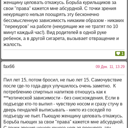
женщину целовать откажусь. Борьба курильщиков за
свои "права" кажется мне абсурдной. С точки зрения
некурящего нельзя поощрять эту бесконечно
бессмысленную зависимость никаким образом - никаких
"перекуров" на работе (некурящие же не тратят по 10
минут каждый час!). Вид родителей в одной руке
ребенок, а в другой сигарета, вызывает отвращение и
жалость.
1
fax66
09 Дек. 11, 13:29
Пил лет 15, потом бросил, не пью лет 15. Самочувствие
после где-то года-двух улучшилось очень заметно. К
потреблению спиртных напитков отношусь как к
***котической зависимости - без снисхождения. Если в
подъезде кто-то выпил - чувствую носом и сразу стучу в
дверь пендалей выписывать - никто из соседей по
подъезду не пьет. Пьющую женщину целовать откажусь.
Борьба пьющих за свои "права" кажется мне абсурдной.
С точки зрения ненепьющего нельзя поощрять эту