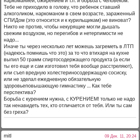
наркоманией, ожирением и т.п. и борьба с человеком.
Тебе не приходило в голову, что ребенок ставший
алкоголиком, наркоманом в свем возрасте, зараженный
СПИДом (это относится и к курильщикам) не виноват?
Никто не против, чтобы некурящие могли дышать
свежим воздухом, но перегибов и нетерпимости не
надо...
Иначе ты через несколько лет можешь загреметь в ЛТП
(надеюсь помнишь что это) за то что втихаря на кухне
выпил 50 грамм спиртосодержащего продукта (а если
ты его еще и сам изготовил тебя вообще расстреляют),
или съел вредную холестериносодержащую сосиску,
или не зделал ежедневную обязательную
здоровьеповышающую гимнастику ... Как тебе
перспектива?
Борьба с курением нужна, с КУРЕНИЕМ! только не надо
так ненавидеть тех, кто отличается от тебя. Или ты сам
без греха?
mitl
09 Дек. 11, 20:24