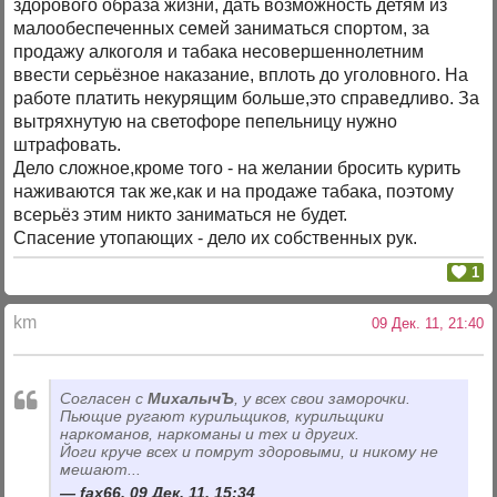
здорового образа жизни, дать возможность детям из
малообеспеченных семей заниматься спортом, за
продажу алкоголя и табака несовершеннолетним
ввести серьёзное наказание, вплоть до уголовного. На
работе платить некурящим больше,это справедливо. За
вытряхнутую на светофоре пепельницу нужно
штрафовать.
Дело сложное,кроме того - на желании бросить курить
наживаются так же,как и на продаже табака, поэтому
всерьёз этим никто заниматься не будет.
Спасение утопающих - дело их собственных рук.
1
km
09 Дек. 11, 21:40
Согласен с
МихалычЪ
, у всех свои заморочки.
Пьющие ругают курильщиков, курильщики
наркоманов, наркоманы и тех и других.
Йоги круче всех и помрут здоровыми, и никому не
мешают...
fax66, 09 Дек. 11, 15:34