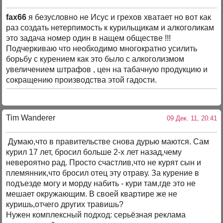
fax66
я безусловно не Исус и грехов хватает но вот как
раз создать нетерпимость к курильщикам и алкоголикам
это задача номер один в нащем обществе !!!
Подчеркиваю что необходимо многократно усилить
борьбу с курением как это было с алкоголизмом
увеличением штрафов , цен на табачную продукцию и
сокращению производства этой гадости.
Tim Wanderer
09 Дек. 11, 20:41
Думаю,что в правительстве снова дурью маются. Сам
курил 17 лет, бросил больше 2-х лет назад,чему
невероятно рад. Просто счастлив,что не курят сын и
племянник,что бросил отец эту отраву. За курение в
подъезде могу и морду набить - кури там,где это не
мешает окружающим. В своей квартире же не
куришь,отчего других травишь?
Нужен комплексный подход: серьёзная реклама