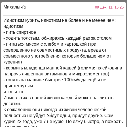
МихалычЪ
09 Дек. 11, 15:25
Идиотизм курить, идиотизм не более и не менее чем:
идиотизм
- пить спиртное
- ходить толстым, обжираясь каждый раз за столом
- питаться мясом с хлебом и картошкой (три
совершенно не совместимых продукта, вреда от
совместного употребления которых больше чем от
курения)
- кормить младенца манной кашей (голимая клейковина
напрочь лишенная витаминов и микроэлементов)
- гонять на машине быстрее 100км/ч да ещё и не
пристегнутым
и т.д. и т.п.
Измов этих в нашей жизни каждый может насчитать
десятки.
К сожалению они никогда из жизни человеческой
полностью не уйдут. Уйдут одни, придут другие. Сам
курил 22 года, уже 7 не курю. Но езжу быстро, а пожрать