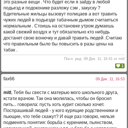
это разные вещи . Что будет если я зайду в любой
подьезд и подоконике разложу сэм , закуску ?
Бдительные жильцы вызовут полицаев а вот травить
чужих людей в подьезде табачным дымом считаеться
нормальным . Стоишь на остановке утром думаешь
какой свежий воздух и тут обязательно кто нибудь
достанет свою вонючку и давай травить людей .Считаю
что правильным было бы повысить в разы цены на
табак .
Посл. ред. 09 Дек. 11, 16:41 от mitl
1
fax66
09 Дек. 11, 16:53
mitl
, Тебя бы свести с матерью мого школьного друга,
кстати врачом. Так она молилась, чтобы он бросил
пить... говорила: пусть хоть курит сколько хочет.
Поспрашивай людей - у кого курящие родственники и
пьющие, что тебе скажут? И еще раз говорю, нельзя
подменять понятия: борьба с курением, пьянством,