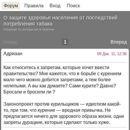
Форум
Правила
Вход
Поиск
О защите здоровья населения от последствий
потребления табака
Общение по интересам
Курение
Назад
1
Вперед
Адриаан
09 Дек. 11, 12:36
Как относитесь к запретам, которые хочет ввести
правительство? Мне кажется, что в борьбе с курением
мало чего можно добится запретами, а тем более
нелепыми. А вы как думаете? Сами курите? Давно?
Бросали и бросили ли ?
Законопроект против курильщиков — идиотизм какой-
то, при том, что курение — вредная привычка. Не
предлагается ничего для здорового образа жизни, одни
запреты дурацкие, которые сделают только хуже.