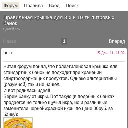
Форум
Правила
Вход
Поиск
Правильная крышка для 3-х и 10-ти литровых
банок
Сделай сам
Назад
1
Вперед
once
15 Дек. 11, 11:02
Читая форум понял, что полиэтиленовая крышка для
стандартных банок не подходит при хранении
спиртосодержащих продуктов. Однако альтернативы
(разумной) так и не нашел.
И вот родилась идея!!
Берем банку от икры. Вот такую (в подобных банках
продается не только щучья икра, но и различные
заменители черной\красной икры по цене 30руб. за
банку):