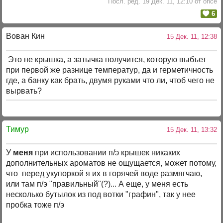
Посл. ред. 19 Дек. 11, 12:10 от once
6
Вован Кин
15 Дек. 11, 12:38
Это не крышка, а затычка получится, которую выбъет
при первой же разнице температур, да и герметичность
где, а банку как брать, двумя руками что ли, чтоб чего не
вырвать?
Тимур
15 Дек. 11, 13:32
У
меня
при использовании п/э крышек никаких
дополнительных ароматов не ощущается, может потому,
что перед укупоркой я их в горячей воде размягчаю,
или там п/э "правильный"(?)... А еще, у меня есть
несколько бутылок из под вотки "графин", так у нее
пробка тоже п/э