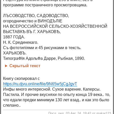
программе постраничного просмотровщика.
ЛЪСОВОДСТВО, САДОВОДСТВО,
огородничество и ВИНОДЪЛІЕ
НА ВСЕРОССИЙСКОЙ СЕЛЬСКО-ХОЗЯЙСТВЕННОЙ
ВЫСТАВКѢ ВЪ Г. ХАРЬКОВѢ,
1887 ГОДА.
Н. К. Срединекаго.
Съ фототипіями и 45 рисунками в тексть.
ХАРЬКОВЪ.
ТипограФІя АдольФа Дарре, Рыбная, 1890.
Скрытый текст
Книгу скопировал с
https://ru.djvu.online/file/9N65w5jCgJgvT
Инфы много интересной. Сухое варение. Каперсы.
Пастила. И прочие вкусняхи по опыту конца 19 века.. то,
что едали предки минимум 130 лет взад.. и как это было
слелано..
Посл. ред. 03 Авг. 24, 19:42 от makar123