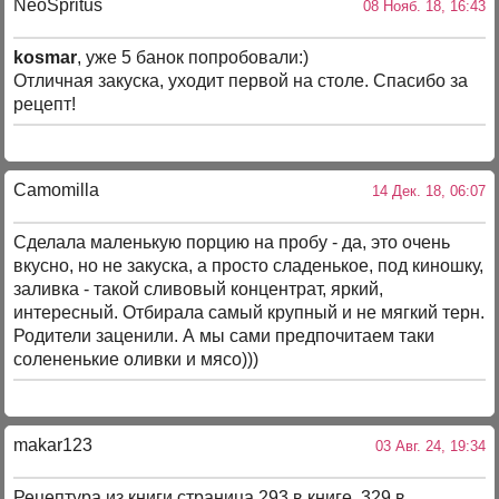
NeoSpritus
08 Нояб. 18, 16:43
kosmar
, уже 5 банок попробовали:)
Отличная закуска, уходит первой на столе. Спасибо за
рецепт!
Camomilla
14 Дек. 18, 06:07
Сделала маленькую порцию на пробу - да, это очень
вкусно, но не закуска, а просто сладенькое, под киношку,
заливка - такой сливовый концентрат, яркий,
интересный. Отбирала самый крупный и не мягкий терн.
Родители заценили. А мы сами предпочитаем таки
солененькие оливки и мясо)))
makar123
03 Авг. 24, 19:34
Рецептура из книги страница 293 в книге, 329 в