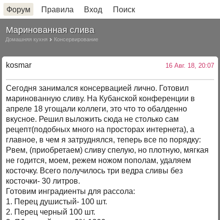
Форум
Правила
Вход
Поиск
Маринованная слива
Домашняя кухня
Консервирование
kosmar
16 Авг. 18, 20:07
Сегодня занимался консервацией лично. Готовил
маринованную сливу. На Кубанской конференции в
апреле 18 угощали коллеги, это что то обалденно
вкусное. Решил выложить сюда не столько сам
рецепт(подобных много на просторах интернета), а
главное, в чем я затруднялся, теперь все по порядку:
Рвем, (приобретаем) сливу спелую, но плотную, мягкая
не годится, моем, режем ножом пополам, удаляем
косточку. Всего получилось три ведра сливы без
косточки- 30 литров.
Готовим инградиенты для рассола:
1. Перец душистый- 100 шт.
2. Перец черный 100 шт.