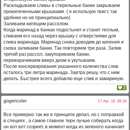
Раскладываем сливы в стерильные банки закрываем
прокипяченными крышками ( я использую твист, так
удобнее но не принципиально)
Заливаем кипящим рассолом.
Когда маринад в банках подостынет и станет теплым,
сливаем его назад через крышку с отверстиями для
слива маринада. Маринад снова доводим до кипения и
снова заливаем банки. Так повторяем три раза. Залив
третий раз рассол, закупориваем банки,
переворачиваем вверх дном и укутываем.
После консервирования указанного количества слив
осталось три литра маринада. Завтра решу, что с ним
делать. Быстрее всего добавлю еще слив и замариную.
2
gogencoler
17 Авг. 18, 09:34
Все примерно так же в принципе делал, но с поправкой
в специях , а самое главное терн лучше собирать когда
он вот вот созреет, в момент когда из зеленого начинает