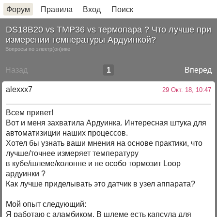
Форум
Правила
Вход
Поиск
DS18B20 vs TMP36 vs термопара ? Что лучше при
измерении температуры Ардуинкой?
Вопросы по электр(он)ике
Назад
1
Вперед
alexxx7
29 Окт. 18, 10:47
Всем привет!
Вот и меня захватила Ардуинка. Интересная штука для
автоматизиции наших процессов.
Хотел бы узнать ваши мнения на основе практики, что
лучше/точнее измеряет температуру
в кубе/шлеме/колонне и не особо тормозит Loop
ардуинки ?
Как лучше приделывать это датчик в узел аппарата?
Мой опыт следующий:
Я работаю с аламбиком. В шлеме есть капсула для