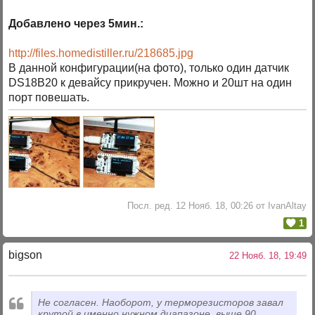
Добавлено через 5мин.:
http://files.homedistiller.ru/218685.jpg
В данной конфигурации(на фото), только один датчик
DS18B20 к девайсу прикручен. Можно и 20шт на один
порт повешать.
Посл. ред. 12 Нояб. 18, 00:26 от IvanAltay
1
bigson
22 Нояб. 18, 19:49
Не согласен. Наоборот, у терморезисторов завал
крутой в именно нужном диапазоне, выше 90