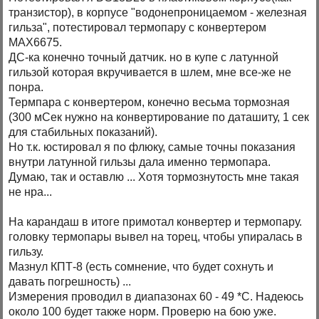
транзистор), в корпусе "водонепроницаемом - железная
гильза", потестировал термопару с конвертером
MAX6675.
ДС-ка конечно точный датчик. но в купе с латунной
гильзой которая вкручивается в шлем, мне все-же не
понра.
Термпара с конвертером, конечно весьма тормозная
(300 мСек нужно на конвертирование по даташиту, 1 сек
для стабильных показаний).
Но т.к. юстировал я по флюку, самые точны показания
внутри латунной гильзы дала именно термопара.
Думаю, так и оставлю ... Хотя тормознутость мне такая
не нра...
На карандаш в итоге примотал конвертер и термопару.
головку термопары вывел на торец, чтобы упиралась в
гильзу.
Мазнул КПТ-8 (есть сомнение, что будет сохнуть и
давать погрешность) ...
Измерения проводил в диапазонах 60 - 49 *С. Надеюсь
около 100 будет также норм. Проверю на бою уже.