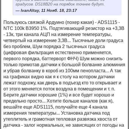
градусов. DS18B20 на порядок точнее будут.
IvanAltay, 11 Нояб. 18, 23:17
Пользуюсь связкой Ардуино (похер какая) - ADS1115 -
NTC 100k B3950 1%. Подтягивающий резистор на +3,3В
- 13к, три канала АЦП на измерение температуры,
четвертый на измерение 3,3В... Тысячные доли градуса
без проблем, Шум порядка 2 тысячных градуса
(цифровая фильтрация естественно применяется,
первого порядка, баттерворт ФНЧ) Шум можно снизить
только примотав датчики к большой болванке алюминия
и убрав болванку в короб из 100мм пенопласта... А так
на графиках видно как я к столу на котором датчики
лежат подхожу, как дверь в подъезд кто то открывает и
от этого меняется поток воздуха в помещении и т. п.
Берите датчики хорошие (1%) и все будет хорошо и
предельно просто... Хотите больше каналов (как я),
вешайте еще ADS1115, получайте еще 4 канала
измерения температуры... Установка датчика под
утеплитель и грамотная тепловая развязка хвоста от
датчика - залог нормальных, не зависящих от погоды на