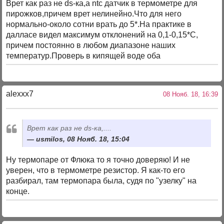
Врет как раз не ds-ка,а ntc датчик в термометре для
пирожков,причем врет нелинейно.Что для него
нормально-около сотни врать до 5*.На практике в
далласе видел максимум отклонений на 0,1-0,15*С,
причем постоянно в любом диапазоне наших
температур.Проверь в кипящей воде оба
alexxx7
08 Нояб. 18, 16:39
Врет как раз не ds-ка,....
usmilos, 08 Нояб. 18, 15:04
Ну термопаре от Флюка то я точно доверяю! И не
уверен, что в термометре резистор. Я как-то его
разбирал, там термопара была, судя по "узелку" на
конце.