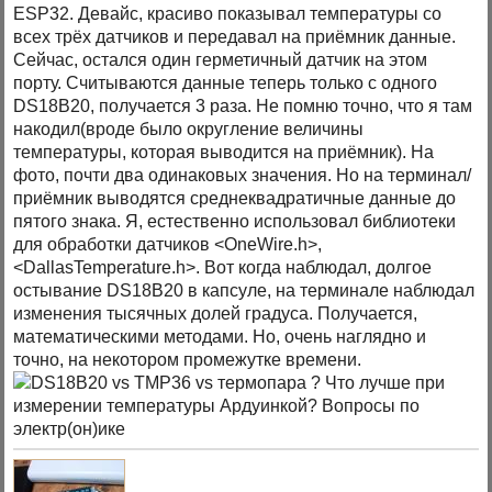
ESP32. Девайс, красиво показывал температуры со
всех трёх датчиков и передавал на приёмник данные.
Сейчас, остался один герметичный датчик на этом
порту. Считываются данные теперь только с одного
DS18B20, получается 3 раза. Не помню точно, что я там
накодил(вроде было округление величины
температуры, которая выводится на приёмник). На
фото, почти два одинаковых значения. Но на терминал/
приёмник выводятся среднеквадратичные данные до
пятого знака. Я, естественно использовал библиотеки
для обработки датчиков <OneWire.h>,
<DallasTemperature.h>. Вот когда наблюдал, долгое
остывание DS18B20 в капсуле, на терминале наблюдал
изменения тысячных долей градуса. Получается,
математическими методами. Но, очень наглядно и
точно, на некотором промежутке времени.