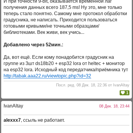
И при точности 9-bit, оказывается временной лаг
получения данных всего 187,5 ms! Ну это, мне только
теперь стало понятно. Самому мне протокол обработки
градусника, не написать. Приходится пользоваться
готовыми кривыми/не точными образцами/
библиотеками. Век живи, век учись...
Добавлено через 52мин.:
Да, вот ещё. Если кому понадобится градусник на
группе из 3шт ds18b20 + esp32 lora от heltec + монитор
на esp32 lora. Исходный код передатчика/приёмника тут
http://tabak.aaa22.ru/viewtopic.php?id=32
Посл. ред. 08 Дек. 18, 22:36 от IvanAltay
1
IvanAltay
08 Дек. 18, 23:44
alexxx7
, ссыль не работает.