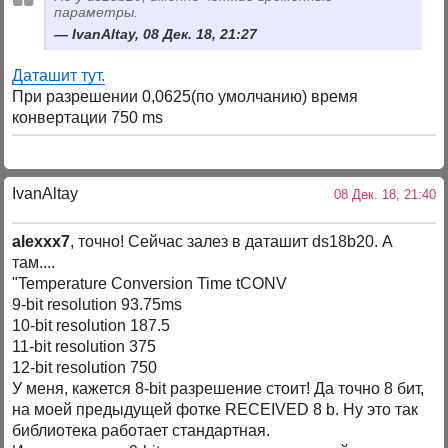
параметры.
IvanAltay, 08 Дек. 18, 21:27
Даташит тут.
При разрешении 0,0625(по умолчанию) время
конвертации 750 ms
IvanAltay
08 Дек. 18, 21:40
alexxx7
, точно! Сейчас залез в даташит ds18b20. А
там....
"Temperature Conversion Time tCONV
9-bit resolution 93.75ms
10-bit resolution 187.5
11-bit resolution 375
12-bit resolution 750
У меня, кажется 8-bit разрешение стоит! Да точно 8 бит,
на моей предыдущей фотке RECEIVED 8 b. Ну это так
библиотека работает стандартная.