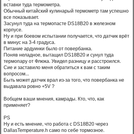
вставки туда термометра.
Обычный китайский кулинарый термометр там успешно
все показывает.
Засунул туда на термопасте DS18B20 в железном
корпусе.
Ну и при боевом испытании получается, что датчик врёт
в минус на 3-4 градуса.
Питание ардуинки было от повербанка.
Поняв неладное, вытащил DS18B20 и сунул туда
термопару от Флюка. Увидел разницу и расстроился.
Сие и заставило меня обратиться к вам с таким
вопросом...
Быть может датчик врал из-за того, что повербанка не
выдавала ровно +5V ?
Вобщем ваши мнения, камрады. Кто, что, как
применяет?
PS
Ну и есть мнение, что работа с DS18B20 через
DallasTemperature.h само по себе тормозное.