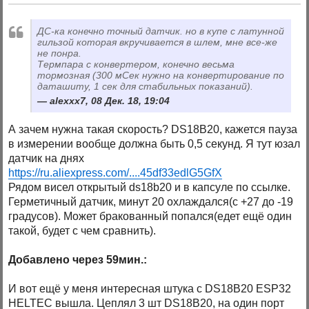
ДС-ка конечно точный датчик. но в купе с латунной
гильзой которая вкручивается в шлем, мне все-же
не понра.
Термпара с конвертером, конечно весьма
тормозная (300 мСек нужно на конвертирование по
даташиту, 1 сек для стабильных показаний).
alexxx7, 08 Дек. 18, 19:04
А зачем нужна такая скорость? DS18B20, кажется пауза
в измерении вообще должна быть 0,5 секунд. Я тут юзал
датчик на днях
https://ru.aliexpress.com/....45df33edlG5GfX
Рядом висел открытый ds18b20 и в капсуле по ссылке.
Герметичный датчик, минут 20 охлаждался(с +27 до -19
градусов). Может бракованный попался(едет ещё один
такой, будет с чем сравнить).
Добавлено через 59мин.:
И вот ещё у меня интересная штука с DS18B20 ESP32
HELTEC вышла. Цеплял 3 шт DS18B20, на один порт