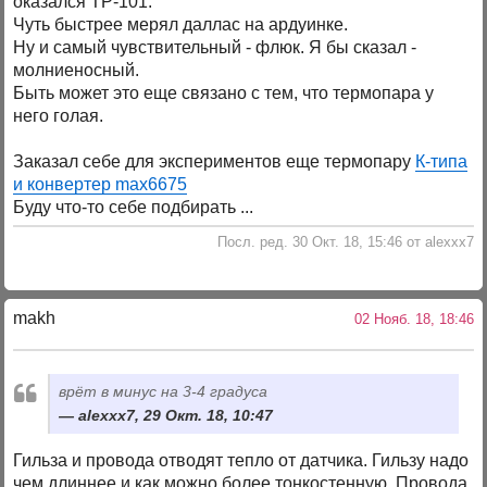
оказался ТP-101.
Чуть быстрее мерял даллас на ардуинке.
Ну и самый чувствительный - флюк. Я бы сказал -
молниеносный.
Быть может это еще связано с тем, что термопара у
него голая.
Заказал себе для экспериментов еще термопару
К-типа
и конвертер max6675
Буду что-то себе подбирать ...
Посл. ред. 30 Окт. 18, 15:46 от alexxx7
makh
02 Нояб. 18, 18:46
врёт в минус на 3-4 градуса
alexxx7, 29 Окт. 18, 10:47
Гильза и провода отводят тепло от датчика. Гильзу надо
чем длиннее и как можно более тонкостенную. Провода