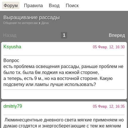
Форум
Правила
Вход
Поиск
Выращивание рассады
Общение по интересам
Дача
Назад
1
Вперед
Ksyusha
05 Февр. 12, 16:30
Вопрос
есть проблема освещения рассады, раньше проблем не
было т.к. была 6м лоджия на южной стороне,
а теперь, есть 9 м., но на восточной стороне. Какую
подсветку или лампы лучше использовать?
dmitriy79
05 Февр. 12, 16:35
Люминесцентные дневного света мягкие применяем но
думаю сгодятся и энергосберегающие с тем же мягким