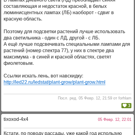
составляющая и недостаток красной, в белых
люминисцентных лампах (ЛБ) наоборот - сдвиг в
красную область.
Поэтому для подсветки растений лучше использовать
два светильника - один с ЛД, другой - с ЛБ.
А ещё лучше подсвечивать специальными лампами для
растений (номер спектра 77), у них в спектре два
максимума - в синей и красной областях, светят
фиолетовым.
Ссылки искать лень, вот навскидку:
http://led22.ru/ledstat/plant-grow/plant-grow.html
Посл. ред. 05 Февр. 12, 21:59 от forhlam
3
tixoxod-4x4
05 Февр. 12, 22:01
Кстати, по поводу рассады, уже какой год использую