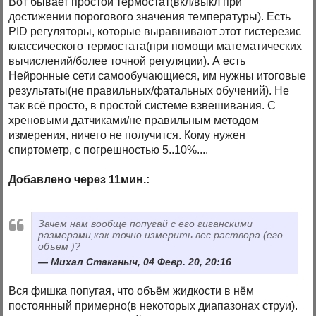
Вот бывает простой термостат(вкл/выкл при
достижении порогового значения температуры). Есть
PID регуляторы, которые выравнивают этот гистерезис
классического термостата(при помощи математических
вычислений/более точной регуляции). А есть
Нейронные сети самообучающиеся, им нужны итоговые
результаты(не правильных/фатальных обучений). Не
так всё просто, в простой системе взвешивания. С
хреновыми датчиками/не правильным методом
измерения, ничего не получится. Кому нужен
спиртометр, с погрешностью 5..10%....
Добавлено через 11мин.:
Зачем нам вообще попугай с его гиганскими
размерами,как точно измерить вес раствора (его
объем )?
Михал Стаканыч, 04 Февр. 20, 20:16
Вся фишка попугая, что объём жидкости в нём
постоянный примерно(в некоторых диапазонах струи).