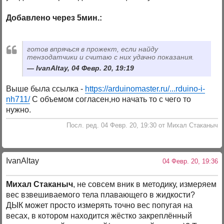
Добавлено через 5мин.:
готов впрячься в прожект, если найду
тензодатчики и считаю с них удачно показания.
IvanAltay, 04 Февр. 20, 19:19
Выше была ссылка -
https://arduinomaster.ru/...rduino-i-
nh711/
С объемом согласен,но начать то с чего то
нужно.
Посл. ред. 04 Февр. 20, 19:30 от Михал Стаканыч
IvanAltay
04 Февр. 20, 19:36
Михал Стаканыч
, не совсем вник в методику, измеряем
вес взвешиваемого тела плавающего в жидкости?
ДЫК может просто измерять точно вес попугая на
весах, в котором находится жёстко закреплённый