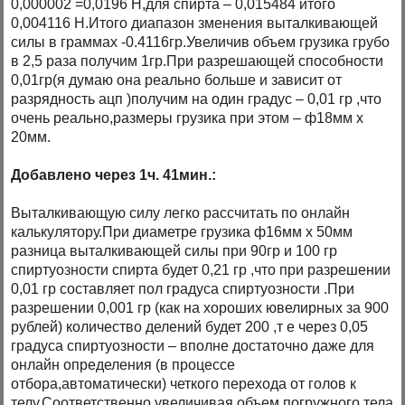
0,000002 =0,0196 Н,для спирта – 0,015484 итого
0,004116 Н.Итого диапазон зменения выталкивающей
силы в граммах -0.4116гр.Увеличив объем грузика грубо
в 2,5 раза получим 1гр.При разрешающей способности
0,01гр(я думаю она реально больше и зависит от
разрядность ацп )получим на один градус – 0,01 гр ,что
очень реально,размеры грузика при этом – ф18мм х
20мм.
Добавлено через 1ч. 41мин.:
Выталкивающую силу легко рассчитать по онлайн
калькулятору.При диаметре грузика ф16мм х 50мм
разница выталкивающей силы при 90гр и 100 гр
спиртуозности спирта будет 0,21 гр ,что при разрешении
0,01 гр составляет пол градуса спиртуозности .При
разрешении 0,001 гр (как на хороших ювелирных за 900
рублей) количество делений будет 200 ,т е через 0,05
градуса спиртуозности – вполне достаточно даже для
онлайн определения (в процессе
отбора,автоматически) четкого перехода от голов к
телу.Соответственно увеличивая объем погружного тела