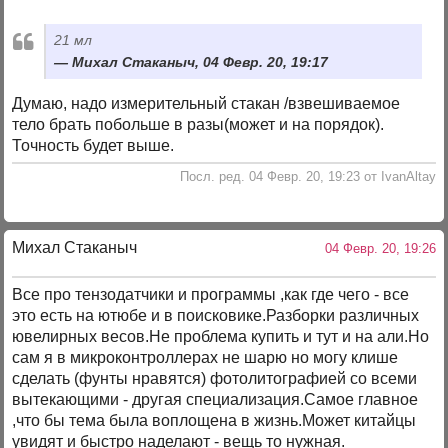
21 мл
Михал Стаканыч, 04 Февр. 20, 19:17
Думаю, надо измерительный стакан /взвешиваемое
тело брать побольше в разы(может и на порядок).
Точность будет выше.
Посл. ред. 04 Февр. 20, 19:23 от IvanAltay
Михал Стаканыч
04 Февр. 20, 19:26
Все про тензодатчики и программы ,как где чего - все
это есть на ютюбе и в поисковике.Разборки различных
ювелирных весов.Не проблема купить и тут и на али.Но
сам я в микроконтроллерах не шарю но могу клише
сделать (фунты нравятся) фотолитографией со всеми
вытекающими - другая специализация.Самое главное
,что бы тема была воплощена в жизнь.Может китайцы
увидят и быстро наделают - вещь то нужная.