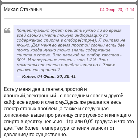
Михал Стаканыч
04 Февр. 20, 21:14
Концептуально будет решить нужно ли во время
всей сгонки иметь точную информацию по
содержанию спирта в отборе(струе). Я считаю не
нужно. Для меня во время простой сгонки есть две
точки когда нужно точно знать содержание
спирта в струе. Это переход на отбор хвостов -
60%. И завершение сгонки - это 1-2%. Эти
моменты прекрасно определяются по t. Зачем
усложнять процесс?
Kolew, 04 Февр. 20, 20:41
Есть у меня два штангеля,простой и
японский,электронный - с последним совсем другой
кайф,все видно и слепому.Здесь же решается весь
спектр старых проблем ,а также и следующая
,описанная выше про разницу спиртуозности кипящего
спирта в десятку цельсия - 1гр или 0,05 градуса и что это
дает.Тем более температура кипения зависит от
давления,что существенно.