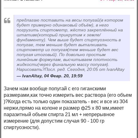
предлагаю поставить на весы попугай(в котором
будет примерно одинаковый объём), в него
погрузить спиртометр, жёстко закреплённый на
штативе(который прикрутим к земле/
фундаменту). Чем выше будет спиртуозность в
попугае, тем меньше будет выталкивать
спиртометр из попугая(тем меньше будет вес
попугая итоговый). По довольно простым
линейным формулам, высчитываем плотность
жидкости(через финальную массу попугая).
Нарисовать?Посл. ред. Сегодня, 20:05 от IvanAltay
IvanAltay, 04 Февр. 20, 19:59
Зачем нам вообще попугай с его гиганскими
размерами,как точно измерить вес раствора (его объем
)?Когда есть только один показатель - вес и все из 304
нержи,прямо на колоне и размер ф25 х 80 мм,имеет
паразитный объем спирта 21 мл + непрерывное
измерение (для допустим случая 90 - 100 гр
спиртуозности).