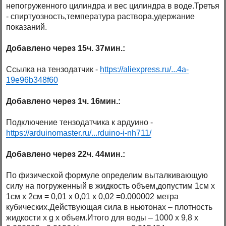
непогруженного цилиндра и вес цилиндра в воде.Третья
- спиртуозность,температура раствора,удержание
показаний.
Добавлено через 15ч. 37мин.:
Ссылка на тензодатчик -
https://aliexpress.ru/...4a-
19e96b348f60
Добавлено через 1ч. 16мин.:
Подключение тензодатчика к ардуино -
https://arduinomaster.ru/...rduino-i-nh711/
Добавлено через 22ч. 44мин.:
По физической формуле определим выталкивающую
силу на погруженный в жидкость объем,допустим 1см х
1см х 2см = 0,01 х 0,01 х 0,02 =0.000002 метра
кубических.Действующая сила в ньютонах – плотность
жидкости х g х объем.Итого для воды – 1000 х 9,8 х