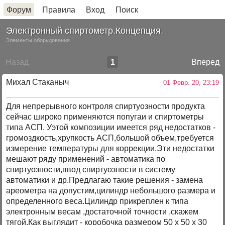
Форум
Правила
Вход
Поиск
Электронный спиртометр.Концепция.
Элементы оборудования
Назад
1
Вперед
Михал Стаканыч
01 Февр. 20, 23:19
Для непрерывного контроля спиртуозности продукта
сейчас широко применяются попугаи и спиртометры
типа АСП. Уэтой композиции имеется ряд недостатков -
громоздкость,хрупкость АСП,большой объем,требуется
измерение температуры для коррекции.Эти недостатки
мешают ряду применений - автоматика по
спиртуозности,ввод спиртуозности в систему
автоматики и др.Предлагаю такие решения - замена
ареометра на допустим,цилиндр небольшого размера и
определенного веса.Цилиндр прикреплен к типа
электронным весам ,достаточной точности ,скажем
тягой.Как выглядит - коробочка размером 50 х 50 х 30