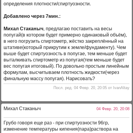
определения плотности/спиртуозности.
Добавлено через 7мин.:
Михал Стаканыч
, предлагаю поставить на весы
попугай(в котором будет примерно одинаковый объём),
в него погрузить спиртометр, жёстко закреплённый на
штативе(который прикрутим к земле/фундаменту). Чем
выше будет спиртуозность в попугае, тем меньше будет
выталкивать спиртометр из попугая(тем меньше будет
вес попугая итоговый). По довольно простым линейным
формулам, высчитываем плотность жидкости(через
финальную массу попугая). Нарисовать?
Посл. ред. 04 Февр. 20, 20:05 от IvanAltay
Михал Стаканыч
04 Февр. 20, 20:08
Грубо говоря еще раз - при спиртуозности 96гр,
изменение температуры кипения(пара)раствора на