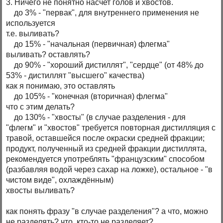
3. Ничего не понятно насчет голов и хвостов.
до 3% - "первак", для внутреннего применения не
используется
т.е. выливать?
до 15% - "начальная (первичная) флегма"
выливать? оставлять?
до 90% - "хороший дистиллят", "сердце" (от 48% до
53% - дистиллят "высшего" качества)
как я понимаю, это оставлять
до 105% - "конечная (вторичная) флегма"
что с этим делать?
до 130% - "хвосты" (в случае разделения - для
"флегм" и "хвостов" требуется повторная дистилляция с
травой, оставшейся после окраски средней фракции;
продукт, полученный из средней фракции дистиллята,
рекомендуется употреблять "французским" способом
(разбавляя водой через сахар на ложке), остальное - "в
чистом виде", охлаждённым)
хвосты выливать?
как понять фразу "в случае разделения"? а что, можно
не разделять? что, кто-то не разделяет?