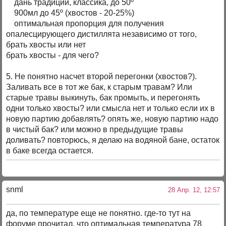
дань традиции, классика, до 50º
900мл до 45º (хвостов - 20-25%)
оптимальная пропорция для получения
опалесцирующего дистиллята независимо от того,
брать хвосты или нет
брать хвосты - для чего?
5. Не понятно насчет второй перегонки (хвостов?).
Заливать все в тот же бак, к старым травам? Или
старые травы выкинуть, бак промыть, и перегонять
одни только хвосты? или смысла нет и только если их в
новую партию добавлять? опять же, новую партию надо
в чистый бак? или можно в предыдущие травы
доливать? повторюсь, я делаю на водяной бане, остаток
в баке всегда остается.
snml
28 Апр. 12, 12:57
да, по температуре еще не понятно. где-то тут на
форуме прочитал, что оптимальная температура 78