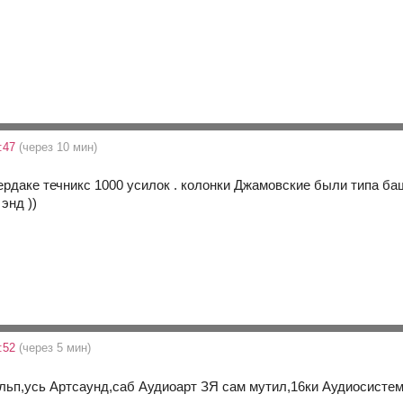
:47
(через 10 мин)
чердаке течникс 1000 усилок . колонки Джамовские были типа ба
энд ))
:52
(через 5 мин)
льп,усь Артсаунд,саб Аудиоарт ЗЯ сам мутил,16ки Аудиосистем