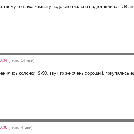
честному то даже комнату надо специально подготавливать. В а
0:34
(через 14 мин)
анились колонки S-90, звук то же очень хороший, покупались е
0:38
(через 4 мин)