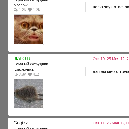
Moscow
не за звук отвеч
1.2K
1.2K
JIAIIOTb
Отв.10
25 Мая 12, 2
Научный сотрудник
Красноярск
да там много тонк
3.8K
412
Gogizz
Отв.11
26 Мая 12, 0
Научный сотрудник