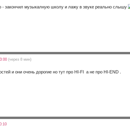
аю - закончил музыкалную школу и лажу в звуке реально слышу
3:00
(через 8 мин)
остей и они очень дорогие но тут про HI-FI а не про HI-END .
0:10