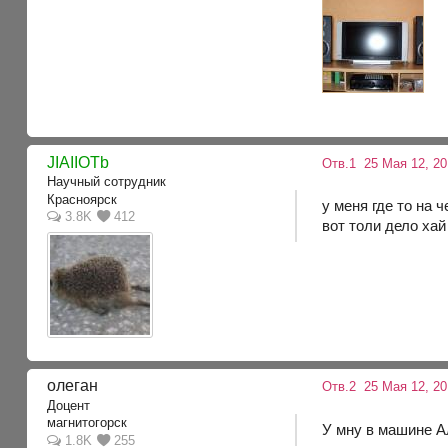
JIAIIOTb
Отв.1
25 Мая 12, 20
Научный сотрудник
Красноярск
у меня где то на 
3.8K
412
вот толи дело хай 
олеган
Отв.2
25 Мая 12, 20
Доцент
магнитогорск
У мну в машине А
1.8K
255