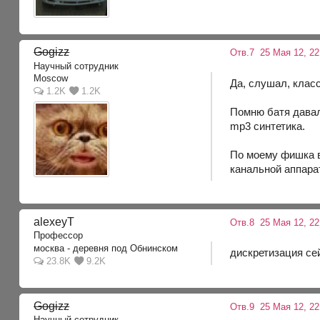
Gogizz
Отв.7
25 Мая 12, 22
Научный сотрудник
Moscow
Да, слушал, класс
1.2K
1.2K
Помню батя давал 
mp3 синтетика.
По моему фишка в 
канальной аппарат
alexeyT
Отв.8
25 Мая 12, 22
Профессор
москва - деревня под Обнинском
дискретизация се
23.8K
9.2K
Gogizz
Отв.9
25 Мая 12, 22
Научный сотрудник