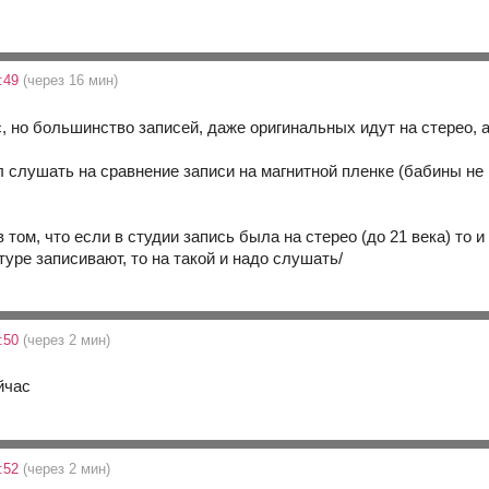
:49
(через 16 мин)
, но большинство записей, даже оригинальных идут на стерео, а
слушать на сравнение записи на магнитной пленке (бабины не к
том, что если в студии запись была на стерео (до 21 века) то и
уре записивают, то на такой и надо слушать/
:50
(через 2 мин)
йчас
:52
(через 2 мин)