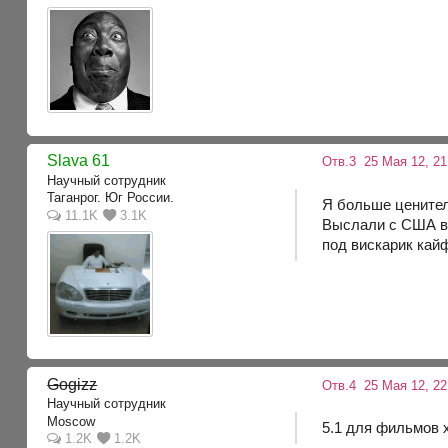
Slava 61
Отв.3
25 Мая 12, 21
Научный сотрудник
Таганрог. Юг России.
Я больше ценител
11.1K
3.1K
Выслали с США вм
под вискарик кайф
Gogizz
Отв.4
25 Мая 12, 22
Научный сотрудник
Moscow
5.1 для фильмов 
1.2K
1.2K