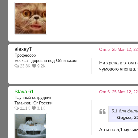
alexeyT
Отв.5
25 Мая 12, 22
Профессор
москва - деревня под Обнинском
Ни хрена в этом н
23.8K
9.2K
чумового японца,
Slava 61
Отв.6
25 Мая 12, 22
Научный сотрудник
Таганрог. Юг России.
11.1K
3.1K
5.1 для фил
Gogizz, 2
А ты на 5,1 музык