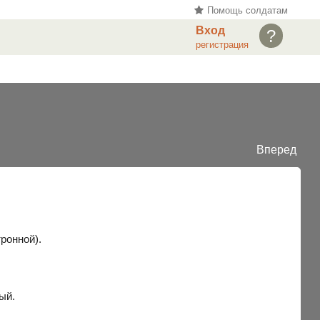
Помощь солдатам
Вход
?
регистрация
Вперед
ронной).
ый.