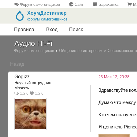
Форум самогонщиков
Сайт
Барахолка
Ма
ХоумДистиллер
форум самогонщиков
Правила
Вход
Поиск
Аудио Hi-Fi
Форум самогонщиков
Общение по интересам
Современные т
Назад
Gogizz
25 Мая 12, 20:38
Научный сотрудник
Moscow
Здравствуйте кол
1.2K
1.2K
Думаю что между 
Кто чем ползуетс
Я ценитель Pionee