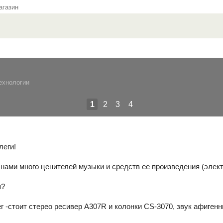
газин
ехнологии
1
2
3
4
леги!
нами много ценителей музыки и средств ее произведения (элект
я?
r -стоит стерео ресивер A307R и колонки CS-3070, звук афигенн