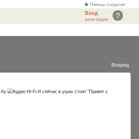
Помощь солдатам
Вход
?
регистрация
Вперед
х бу
И сейчас в ушах стоит "Привет с