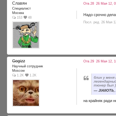
Славян
Отв.28
26 Мая 12, 0
Специалист
Москва
Надо срочно делат
153
48
Посл. ред. 26 Мая 1
Gogizz
Отв.29
26 Мая 12, 1
Научный сотрудник
Moscow
1.2K
1.2K
блин у меня 
легендарный
тюнер был )
JIAIIOTb,
на крайняк ради 