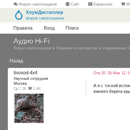
Форум самогонщиков
Сайт
Барахолка
Ма
ХоумДистиллер
форум самогонщиков
Правила
Вход
Поиск
Аудио Hi-Fi
Форум самогонщиков
Общение по интересам
Современные т
Назад
tixoxod-4x4
Отв.20
26 Мая 12, 0
Научный сотрудник
Москва
А я с тоской всп
7.2K
1.4K
южного берега кр