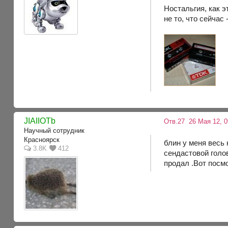
Ностальгия, как 
не то, что сейчас 
JIAIIOTb
Отв.27
26 Мая 12, 0
Научный сотрудник
Красноярск
блин у меня весь 
3.8K
412
сендастовой голов
продал .Вот посм