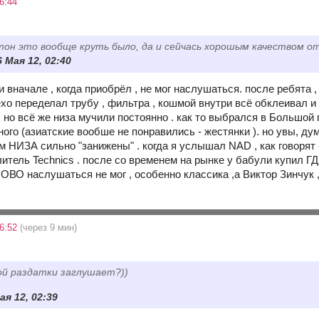
6:44
он это вообще круть было, да и сейчась хорошым качеством о
6 Мая 12, 02:40
и вначале , когда приобрёл , не мог наслушаться. после ре
хо переделал трубу , фильтра , кошмой внутри всё обклеивал и
 но всё же низа мучили постоянно . как то выбрался в Большой 
го (азиатские вообше не понравились - жестянки ). но увы, дума
ам НИЗА сильно "занижены" . когда я услышал NAD , как говорят -
литель Technics . после со временем на рынке у бабули купил ГД
ОВО наслушаться не мог , особенно классика ,а Виктор Зинчук , S
6:52
(через 9 мин)
вой раздатки заглушает?))
ая 12, 02:39