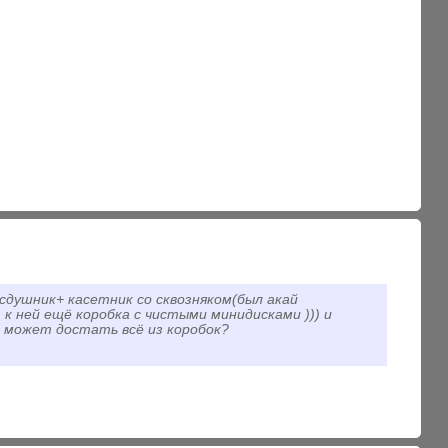
+ сдушник+ касетник со сквозняком(был акай
я к ней ещё коробка с чистыми минидисками ))) и
ю может достать всё из коробок?