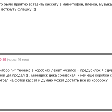
это было приятно
вставить кассету
в магнитофон, пленка, музыка..
-
воткнуть флешку
(((
9:39
(через 46 мин)
набор hi-fi течникс в коробках лежит -усилок + предусилок + с
ой ,да продал (( , минидиск дека сонивская к ней ещё коробка с
отрел на фотки кассет и думаю может достать всё из коробок?