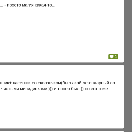
. - просто магия какая-то...
1
душник+ касетник со сквозняком(был акай легендарный со
 чистыми минидисками ))) и тюнер был )) но его тоже