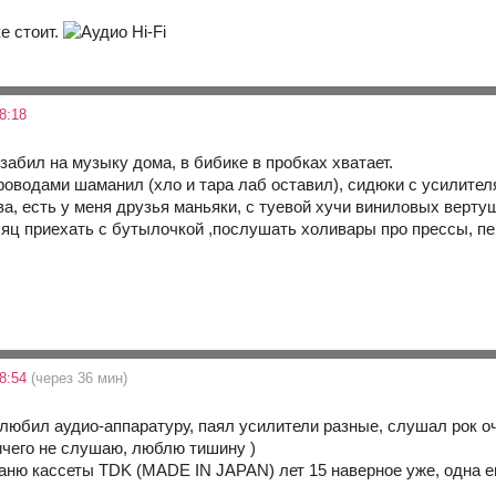
ке стоит.
8:18
 забил на музыку дома, в бибике в пробках хватает.
роводами шаманил (хло и тара лаб оставил), сидюки с усилител
а, есть у меня друзья маньяки, с туевой хучи виниловых вертуш
сяц приехать с бутылочкой ,послушать холивары про прессы, пер
8:54
(через 36 мин)
любил аудио-аппаратуру, паял усилители разные, слушал рок оч
чего не слушаю, люблю тишину )
аню кассеты TDK (MADE IN JAPAN) лет 15 наверное уже, одна еще