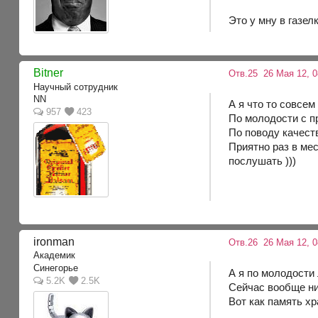
Это у мну в газел
Bitner
Отв.25
26 Мая 12, 0
Научный сотрудник
NN
А я что то совсем
957
423
По молодости с п
По поводу качеств
Приятно раз в ме
послушать )))
ironman
Отв.26
26 Мая 12, 0
Академик
Синегорье
А я по молодости 
5.2K
2.5K
Сейчас вообще ни
Вот как память хр