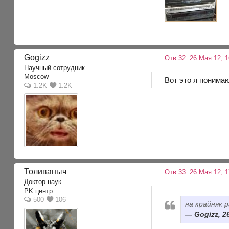
Gogizz
Отв.32
26 Мая 12, 1
Научный сотрудник
Moscow
Вот это я понима
1.2K
1.2K
Толиваныч
Отв.33
26 Мая 12, 1
Доктор наук
PK центр
500
106
на крайняк 
Gogizz, 2