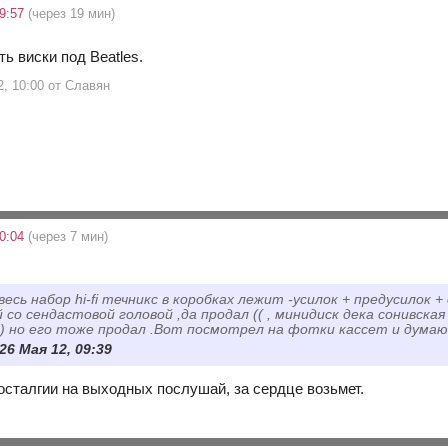
9:57
(через 19 мин)
ь виски под Beatles.
2, 10:00 от Славян
0:04
(через 7 мин)
весь набор hi-fi течникс в коробках лежит -усилок + предусилок 
 со сендастовой головой ,да продал (( , минидиск дека сонивска
) но его тоже продал .Вот посмотрел на фотки кассет и дума
 26 Мая 12, 09:39
носталгии на выходных послушай, за сердце возьмет.