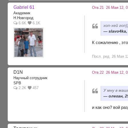
Gabriel 61
Отв.21
26 Мая 12, 0
Академик
Н.Новгород
6.6K
6.1K
хоп-хей гоп)
slavo4ka,
К сожалению , эт
Посл. ред. 26 Мая 12
D1N
Отв.22
26 Мая 12, 0
Научный сотрудник
SPB
2.2K
457
У мну в маш
олеган, 2
и как оно? вой ра