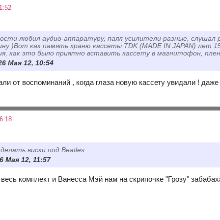
1:52
дости любил аудио-аппаратуру, паял усилители разные, слушал р
у )Вот как память храню кассеты TDK (MADE IN JAPAN) лет 15 н
ия, как это было приятно вставить кассету в магнитофон, пленка
26 Мая 12, 10:54
ли от воспоминаний , когда глаза новую кассету увидали ! даж
6:18
делать виски под Beatles.
6 Мая 12, 11:57
 весь комплект и Ванесса Мэй нам на скрипочке "Грозу" забабаха