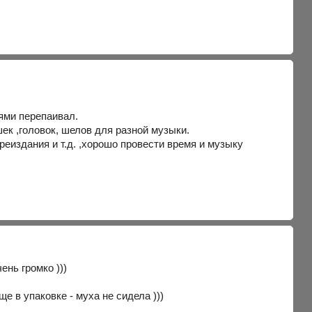
ями перепаивал.
ек ,головок, шелов для разной музыки.
еиздания и т.д. ,хорошо провести время и музыку
ень громко )))
 в упаковке - муха не сидела )))