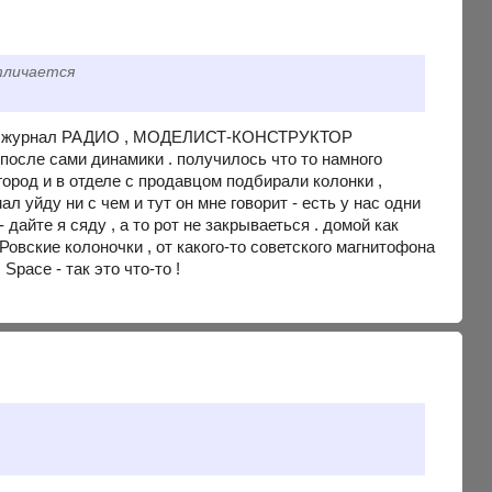
тличается
бята , журнал РАДИО , МОДЕЛИСТ-КОНСТРУКТОР
 после сами динамики . получилось что то намного
город и в отделе с продавцом подбирали колонки ,
л уйду ни с чем и тут он мне говорит - есть у нас одни
 дайте я сяду , а то рот не закрываеться . домой как
Ровские колоночки , от какого-то советского магнитофона
pace - так это что-то !