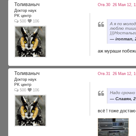
Толиваныч
Отв.30
26 Мая 12, 1
Доктор наук
PK центр
500
106
А я по моло
люблю тишин
)))Ностальг
ironman, 
аж мураши побежа
Толиваныч
Отв.31
26 Мая 12, 1
Доктор наук
PK центр
500
106
Надо срочно 
Славян, 2
всё ! тоже достаю