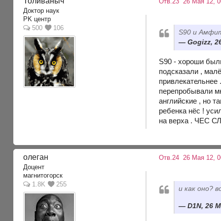
Толиваныч
Отв.23
26 Мая 12, 0
Доктор наук
PK центр
500
106
S90 и Амфит
Gogizz, 2
S90 - хороши был
подсказали , малё
привлекательнее .
перепробывали мно
английские , но т
ребенка нёс ! уси
на верха . ЧЕС СЛ
олеган
Отв.24
26 Мая 12, 0
Доцент
магнитогорск
1.8K
255
и как оно? 
D1N, 26 М