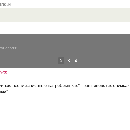
газин
ехнологии
1
2
3
4
0:55
оминаю песни записаные на "ребрышках" - рентгеновских снимка
ыма"