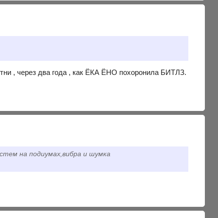
тни , через два года , как ЁКА ЁНО похоронила БИТЛЗ.
истем на подиумах,вибра и шумка