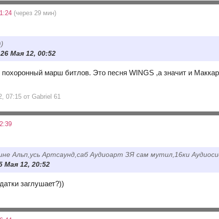
1:24
(через 29 мин)
))
 26 Мая 12, 00:52
о похоронный марш битлов. Это песня WINGS ,а значит и Маккар
, 07:15 от Gabriel 61
2:39
ине Альп,усь Артсаунд,саб Аудиоарт ЗЯ сам мутил,16ки Аудиос
5 Мая 12, 20:52
здатки заглушает?))