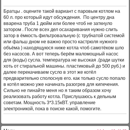
Братцы . оцените такой вариант с паровым котлом на
60 л. про который идут обсуждения. По центру дна
вварена труба 1 дюйм или более чтоб не заткнуло
затором . После всех дел осахаривания нужно слить
затор в ёмкость фильтровальную (с трубчатой системой
или фальш дном не важно просто кастрюля нужного
объёма ) находящуюся ниже котла чтоб самотёком шло
без насосов. А вот теперь берём маломощный насос
для (воды) сусла. температура не высокая .(ради шутки
хоть от стиральной машины. пластиковый до 500 руб.) и
далее перекачиваем сусло в этот же котёл
предварительно сполоснув его. как только сусло попало
в котёл можно уже начинать разогрев для кипечения.
Сильно не пинайте меня но я таким образом хочу
реализовать работу котла. Прислушаюсь к дельным
советам. Мощность 3*3.15кВТ. управление
электроникой, пока в поиске какой, помогите.