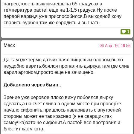
нагрев,тоесть выключаешь на 65 градусах,а
температура растет еще на 1-1,5 градуса.Ну после
первой варки,я уже приспособился.В выходной хочу
сварить бурбон,там же сбродить и выгнать.
1
Mecx
06 Апр. 16, 18:56
Да там где термо датчик паял пищевым оловом,было
неудобно варить,боялся пропалить дырку,а там где слив
варил аргоном,просто еще не зачищено.
Добавлено через 6мин.:
Зрение уже херовое,плохо вижу побоялся дырку
сделать,а на счет слива в одном месте при проверке
начало сифонить,пришлось наваривать с внутреней
стороны,может не так красиво (я не сварщик,так
самоучка)зато не сифонит.А пастой все протравил и
блестит как у кота.