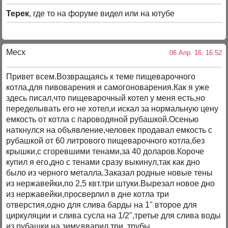
Терек
, где то на форуме видел или на ютубе
Mecx
06 Апр. 16, 16:52
Привет всем.Возвращаясь к теме пищеварочного
котла,для пивоварения и самогоноварения.Как я уже
здесь писал,что пищеварочный котел у меня есть,но
переделывать его не хотел,и искал за нормальную цену
емкость от котла с пароводяной рубашкой.Осенью
наткнулся на объявление,человек продавал емкость с
рубашкой от 60 литрового пищеварочного котла,без
крышки,с сгоревшими тенами,за 40 доларов.Короче
купил я его,дно с тенами сразу выкинул,так как дно
было из черного металла.Заказал родные новые тены
из нержавейки,по 2,5 квт.три штуки.Вырезал новое дно
из нержавейки,просверлил в дне котла три
отверстия,одно для слива барды на 1" второе для
циркуляции и слива сусла на 1/2",третье для слива воды
из рубашки на зиму,вварил три трубы