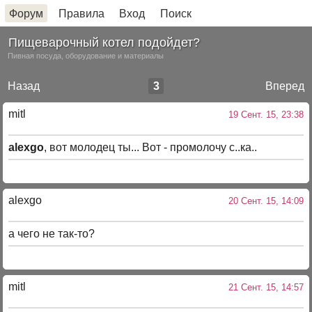
Форум
Правила
Вход
Поиск
Пищеварочный котел подойдет?
Пивная посуда, оборудование и материалы
Назад
3
Вперед
mitl
19 Сент. 15, 23:38
alexgo
, вот молодец ты... Вот - промолочу с..ка..
alexgo
20 Сент. 15, 14:09
а чего не так-то?
mitl
21 Сент. 15, 14:57