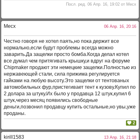
Посл. ред. 06 Апр. 16, 19:02 от Mecx
Mecx
06 Апр. 16, 20:16
Честно говоря не хотел паять,но пока держит все
нормально,если будут проблемы всегда можно
заварить.Да защелки просто бомба.Когда делал котел
все думал чем притягивать крышку,и вдруг на форуме
Chipmaker продают эти немецкие защелки.Полностью из
нержавеющей стали, сила прижима регулируется
гайками на любую высоту.Это защелки от тентованых
автомобильных фур,пристегивает тент к кузову.Купил по
2 долара за штуку.Их было у продавца 12 штук,купил 6
штук,через месяц появились свободные
деньги,позвонил продавцу купить остальные,но увы,уже
проданы.
2
kirill1583
13 Апр. 16, 21:18