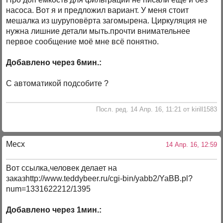
насоса. Вот я и предложил вариант. У меня стоит
мешалка из шуруповёрта загомырена. Циркуляция не
нужна лишние детали мыть.прочти внимательнее
первое сообщение моё мне всё понятно.
Добавлено через 6мин.:
С автоматикой подсобите ?
Посл. ред. 14 Апр. 16, 11:21 от kirill1583
Mecx
14 Апр. 16, 12:59
Вот ссылка,человек делает на
заказhttp://www.teddybeer.ru/cgi-bin/yabb2/YaBB.pl?
num=1331622212/1395
Добавлено через 1мин.: