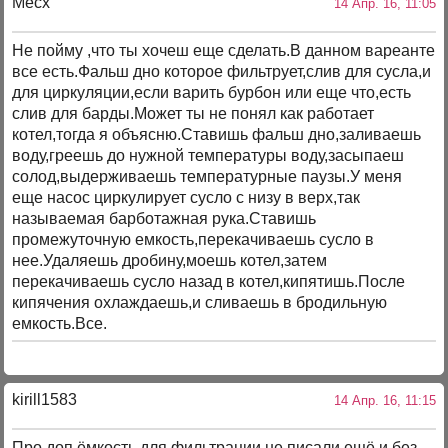
Mecx
14 Апр. 16, 11:05
Не пойму ,что ты хочеш еще сделать.В данном вареанте
все есть.Фальш дно которое фильтрует,слив для сусла,и
для циркуляции,если варить бурбон или еще что,есть
слив для барды.Может ты не понял как работает
котел,тогда я объясню.Ставишь фальш дно,заливаешь
воду,греешь до нужной температуры воду,засыпаеш
солод,выдерживаешь температурные паузы.У меня
еще насос циркулирует сусло с низу в верх,так
называемая барботажная рука.Ставишь
промежуточную емкость,перекачиваешь сусло в
нее.Удаляешь дробину,моешь котел,затем
перекачиваешь сусло назад в котел,кипятишь.После
кипячения охлаждаешь,и сливаешь в бродильную
емкость.Все.
kirill1583
14 Апр. 16, 11:15
Про доп ёмкость для фильтрации не писали ещё и без