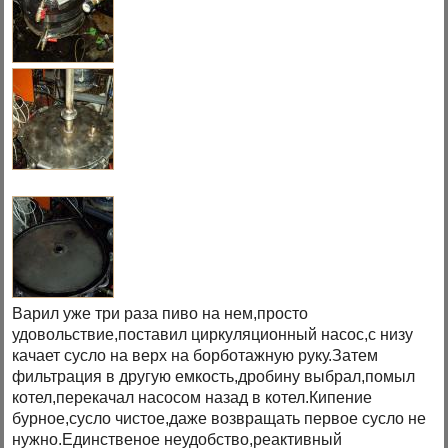
Варил уже три раза пиво на нем,просто
удовольствие,поставил циркуляционный насос,с низу
качает сусло на верх на борботажную руку.Затем
фильтрация в другую емкость,дробину выбрал,помыл
котел,перекачал насосом назад в котел.Кипение
бурное,сусло чистое,даже возвращать первое сусло не
нужно.Единственое неудобство,реактивный