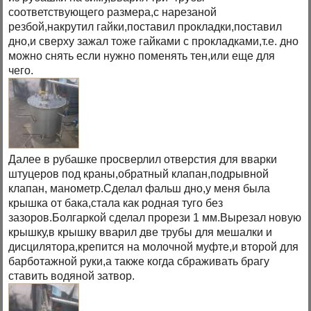
соответствующего размера,с нарезаной
резбой,накрутил гайки,поставил прокладки,поставил
дно,и сверху зажал тоже гайками с прокладками,т.е. дно
можно снять если нужно поменять тен,или еще для
чего.
Далее в рубашке просверлил отверстия для вварки
штуцеров под краны,обратный клапан,подрывной
клапан, манометр.Сделал фальш дно,у меня была
крышка от бака,стала как родная туго без
зазоров.Болгаркой сделал прорези 1 мм.Вырезал новую
крышку,в крышку вварил две трубы для мешалки и
дисцилятора,крепится на молочной муфте,и второй для
барботажной руки,а также когда сбраживать брагу
ставить водяной затвор.