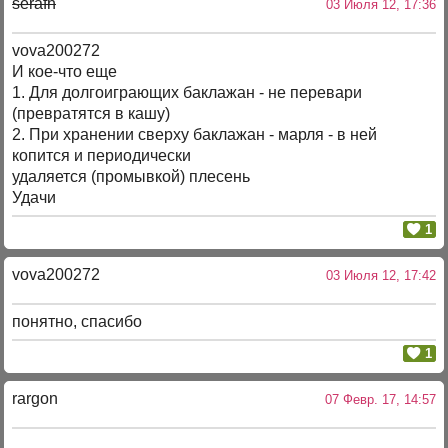
serafh
03 Июля 12, 17:36
vova200272
И кое-что еще
1. Для долгоиграющих баклажан - не перевари
(превратятся в кашу)
2. При хранении сверху баклажан - марля - в ней
копится и периодически
удаляется (промывкой) плесень
Удачи
1
vova200272
03 Июля 12, 17:42
понятно, спасибо
1
rargon
07 Февр. 17, 14:57