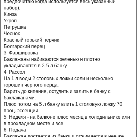
предпочитаю когда используется весь указанный
набор):
Кинза
Укроп
Петрушка
Чеснок
Красный горький перчик
Болгарский перец
3. Фаршировка
Баклажаны набиваются зеленью и плотно
укладываются в 3-5 л банку.
4. Рассол
На 1 л воды 2 столовых ложки соли и несколько
горошин черного перца.
Варить до кипения, остудить и залить в банку с
баклажанами.
Плюс потом на 5 л банку влить 1 столовую ложку 70
проц. эссенции.
5. Неделя - на балконе плюс месяц в холодильнике или
в прохладном месте и все
6. Подача
Баклажан достается из банки и отжимается в нее же,