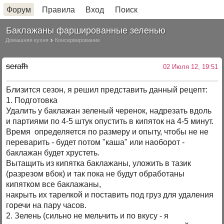
Форум
Правила
Вход
Поиск
Баклажаны фаршированные зеленью
Домашняя кухня
Консервирование
serafh
02 Июля 12, 19:51
Близится сезон, я решил представить данный рецепт:
1. Подготовка
Удалить у баклажан зеленый черенок, надрезать вдоль
и партиями по 4-5 штук опустить в кипяток на 4-5 минут.
Время определяется по размеру и опыту, чтобы не не
переварить - будет потом "каша" или наоборот -
баклажан будет хрустеть.
Вытащить из кипятка баклажаны, уложить в тазик
(разрезом вбок) и так пока не будут обработаны
кипятком все баклажаны,
накрыть их тарелкой и поставить под груз для удаления
горечи на пару часов.
2. Зелень (сильно не мельчить и по вкусу - я