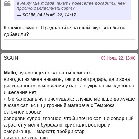
а не лучше тогда ченьть повеселее посадить, чем
просто балластный сорт?
SGUN, 04 Нояб. 22, 14:17
Конечно лучше! Предлагайте на свой вкус, что бы вы
добавили?
SGUN
05 Нояб. 22, 13:06
Malki
, ну вообще-то тут на ты принято
винодел из меня никакой, как и виноградарь, да и зона
рискованного земледелия у нас, а с укрывным здоровья
и желания нет
я б к Калеванычу прислушался, лучше меньше да лучше
я юзал сап, кс и цитронный магарача с Темрюка
суточной сборки
саперави супер, главное, чтобы точно сап, не северный
а растет у меня буффало, кристалл, восторг, и
американцы - маркетт, прейри стар
ничего не укрываю