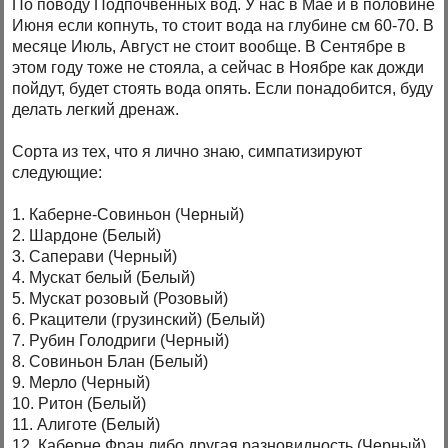
По поводу Подпочвенных вод. У нас в Мае и в половине
Июня если копнуть, то стоит вода на глубине см 60-70. В
месяце Июль, Август не стоит вообще. В Сентябре в
этом году тоже не стояла, а сейчас в Ноябре как дожди
пойдут, будет стоять вода опять. Если понадобится, буду
делать легкий дренаж.
Сорта из тех, что я лично знаю, симпатизируют
следующие:
1. Каберне-Совиньон (Черный)
2. Шардоне (Белый)
3. Саперави (Черный)
4. Мускат белый (Белый)
5. Мускат розовый (Розовый)
6. Ркацители (грузинский) (Белый)
7. Рубин Голодриги (Черный)
8. Совиньон Блан (Белый)
9. Мерло (Черный)
10. Ритон (Белый)
11. Алиготе (Белый)
12. Каберне Фран либо другая разновидность (Черный)