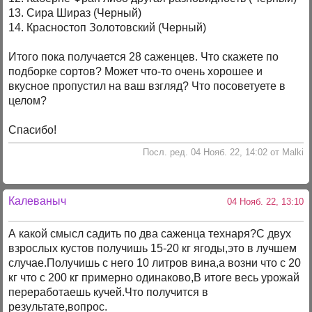
13. Сира Шираз (Черный)
14. Красностоп Золотовский (Черный)
Итого пока получается 28 саженцев. Что скажете по
подборке сортов? Может что-то очень хорошее и
вкусное пропустил на ваш взгляд? Что посоветуете в
целом?
Спасибо!
Посл. ред. 04 Нояб. 22, 14:02 от Malki
Калеваныч
04 Нояб. 22, 13:10
А какой смысл садить по два саженца технаря?С двух
взрослых кустов получишь 15-20 кг ягоды,это в лучшем
случае.Получишь с него 10 литров вина,а возни что с 20
кг что с 200 кг примерно одинаково,В итоге весь урожай
переработаешь кучей.Что получится в
результате,вопрос.