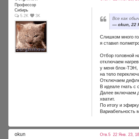
Профессор
Сибирь
5.2K
3K
Все как обыч
okun, 22 
Слишком много го
я ставил полметр
Отбор головной н
отключаем нагрев
у меня блок-ТЭН,
на тело переключ
Отключаем дефлег
В идеале гнать с 
Далее включаем д
хватит.
По итогу и эфирку
Вариабельность м
okun
Отв.5
22 Янв. 23, 18