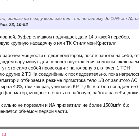
но, головы на нюх, у кого его нет, то по объему до 10% от АС дл
Янв. 23, 10:52
ловной, буфер слишком подчищает, да и 14 этажей перебор,
овую крупную насадочную или ТК Стиллмен-Кристалл
а рабочей мощности с дефлегматором, после работы на себя, о
, ждём пару минут для полного опустошения колонны, включае
 тут это само собой происходит: на головную включен 1 ТЭН
аю другие 2 ТЭНа соединённых последовательно, пока нагрелось
матор и отбираем в режиме прямотока тело 1/3 от залитого АС 
сырца 40%, там как раз, учитывая КР=1,05, в отбор попадает не 
ефлегматор, мощность опять на рабочую, работа на себя, дожи
 сильно не порезали и ИА прихватили не более 1500мг/л б.с.
еняется объёмом первой части.
:10