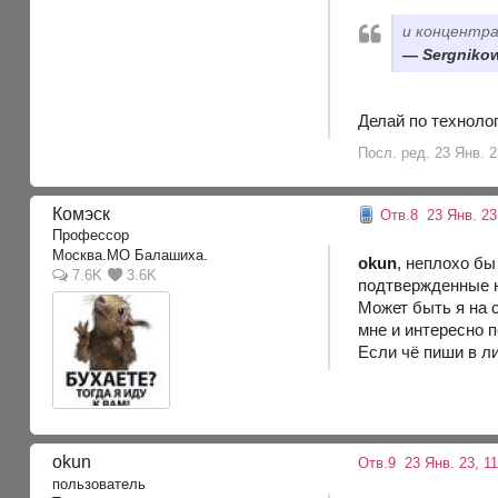
и концентр
Sergnikow
Делай по техноло
Посл. ред. 23 Янв. 2
Комэск
Отв.8
23 Янв. 23,
Профессор
Москва.МО Балашиха.
okun
, неплохо бы
7.6K
3.6K
подтвержденные н
Может быть я на с
мне и интересно п
Если чё пиши в ли
okun
Отв.9
23 Янв. 23, 11
пользователь