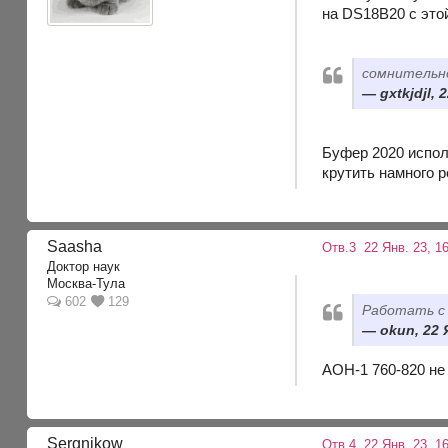
на DS18B20 с это
сомнительно
gxtkjdjl, 
Буфер 2020 испол
крутить намного 
Saasha
Отв.3
22 Янв. 23, 1
Доктор наук
Москва-Тула
602
129
Работать с 
okun, 22 
АОН-1 760-820 не
Sergnikow
Отв.4
22 Янв. 23, 1