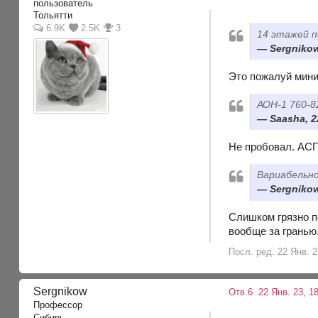
пользователь
Тольятти
6.9K
2.5K
3
14 этажей п
Sergnikow
Это пожалуй мини
АОН-1 760-8
Saasha, 2
Не пробовал. АСП
Вариабельн
Sergnikow
Слишком грязно по
вообще за гранью
Посл. ред. 22 Янв. 2
Sergnikow
Отв.6
22 Янв. 23, 1
Профессор
Сибирь