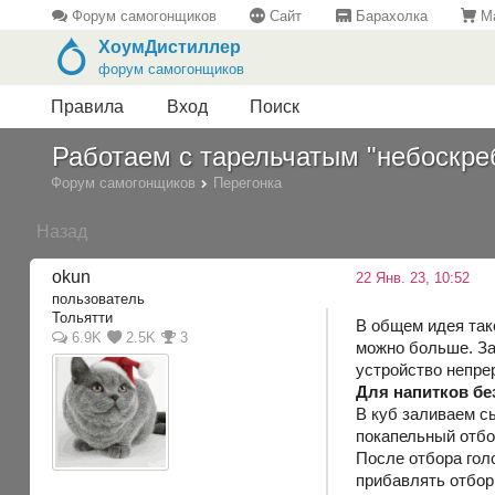
Форум самогонщиков
Сайт
Барахолка
Ма
ХоумДистиллер
форум самогонщиков
Правила
Вход
Поиск
Работаем с тарельчатым "небоскре
Форум самогонщиков
Перегонка
Назад
okun
22 Янв. 23, 10:52
пользователь
Тольятти
В общем идея так
6.9K
2.5K
3
можно больше. За
устройство непрер
Для напитков бе
В куб заливаем сы
покапельный отбор
После отбора гол
прибавлять отбор