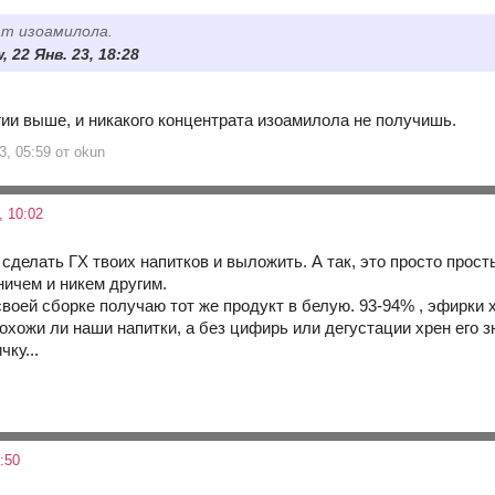
ат изоамилола.
, 22 Янв. 23, 18:28
гии выше, и никакого концентрата изоамилола не получишь.
3, 05:59 от okun
 10:02
 сделать ГХ твоих напитков и выложить. А так, это просто прос
ичем и никем другим.
воей сборке получаю тот же продукт в белую. 93-94% , эфирки 
охожи ли наши напитки, а без цифирь или дегустации хрен его зн
чку...
:50