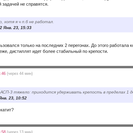
й задачей не справятся.
, хотя я ч п.б не работал.
22 Янв. 23, 15:33
ьзовался только на последних 2 перегонах. До этого работала к
реже, дистиллят идет более стабильный по крепости.
6:46
(через 44 мин)
АСП-3 тяжело: приходится удерживать крепость в пределах 1 д
Янв. 23, 10:52
 катит?
6:58
(через 13 мин)