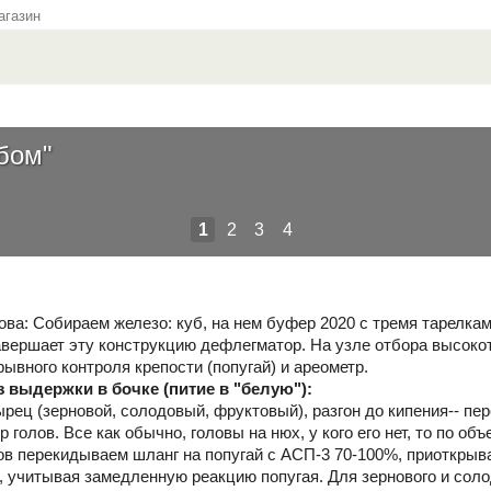
газин
бом"
1
2
3
4
ова: Собираем железо: куб, на нем буфер 2020 с тремя тарелкам
вершает эту конструкцию дефлегматор. На узле отбора высокот
ывного контроля крепости (попугай) и ареометр.
з выдержки в бочке (питие в "белую"):
рец (зерновой, солодовый, фруктовый), разгон до кипения-- пе
 голов. Все как обычно, головы на нюх, у кого его нет, то по об
ов перекидываем шланг на попугай с АСП-3 70-100%, приоткрыв
, учитывая замедленную реакцию попугая. Для зернового и соло