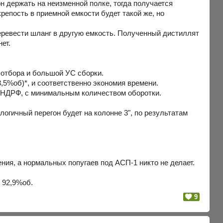
он держать на неизменной полке, тогда получается
репость в приемной емкости будет такой же, но
еревести шланг в другую емкость. Полученный дистиллят
ет.
 отбора и большой УС сборки.
3,5%об)*, и соответственно экономия времени.
о НДРФ, с минимальным количеством оборотки.
логичный перегон будет на колонне 3", по результатам
ения, а нормальных попугаев под АСП-1 никто не делает.
 92,9%об.
9