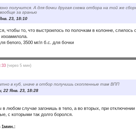
зно получится. А для бочки другая схема отбора на той же сб
 вообще за гранью
Янв. 23, 18:10
ся, чтобы то, что выстроилось по полочкам в колонне, слилось 
 изоамилола.
я белого, 3500 мг/л б.с. для бочки
8:33
(через 5 мин)
атно в куб, иначе в отбор получишь скопленные там ВПП
, 22 Янв. 23, 18:28
 в любом случае загонишь в тело, а во вторых, при отключении 
ые, с которыми так долго боролся.
 1мин.: