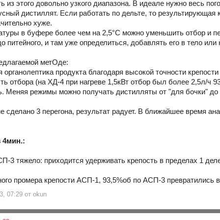
ь из этого довольно узкого диапазона. В идеале нужно весь пог
усный дистиллят. Если работать по дельте, то результирующая к
ачительно хуже.
атуры в буфере более чем на 2,5°С можно уменьшить отбор и п
о питейного, и там уже определиться, добавлять его в тело или н
едлагаемой метОде:
я органолептика продукта благодаря высокой точности крепости
ть отбора (на ХД-4 при нагреве 1,5кВт отбор был более 2,5л/ч 9
ь. Меняя режимы можно получать дистилляты от "для бочки" д
е сделано 3 перегона, результат радует. В ближайшее время ана
 4мин.:
СП-3 тяжело: приходится удерживать крепость в пределах 1 дел
ного промера крепости АСП-1, 93,5%об по АСП-3 превратились в
3, 07:29 от okun