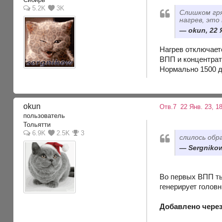
5.2K
3K
Слишком гря
нагрев, это
okun, 22 
Нагрев отключает
ВПП и концентрат
Нормально 1500 дл
okun
Отв.7
22 Янв. 23, 1
пользователь
Тольятти
6.9K
2.5K
3
слилось обр
Sergnikow
Во первых ВПП ты
генерирует головн
Добавлено через