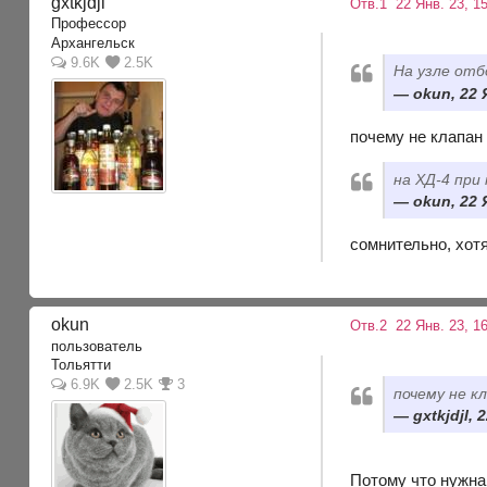
gxtkjdjl
Отв.1
22 Янв. 23, 15
Профессор
Архангельск
9.6K
2.5K
На узле отб
okun, 22 
почему не клапан
на ХД-4 при
okun, 22 
сомнительно, хотя
okun
Отв.2
22 Янв. 23, 1
пользователь
Тольятти
6.9K
2.5K
3
почему не 
gxtkjdjl, 
Потому что нужна