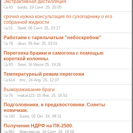
Экстрактивная дистилляция.
43
bardo
,
19 Сент. 25, 20:05
срочно нужна консультация по сухопарнику о его
собранной жидкости
51
Урий
,
06 Сент. 25, 23:17
Работаем с тарельчатым "небоскребом"
79
okun
,
05 Авг. 25, 03:01
Перегонка бражки и самогона с помощью
короткой колонны.
83
Зязя
,
16 Июля 25, 19:26
Температурный режим перегонки
614
tmc
,
24 Апр. 25, 12:07
Вымораживание браги
76
makar123
,
15 Янв. 25, 16:52
Подголовники, и предхвостовики. Советы
новичкам.
192
Бажа
,
02 Окт. 24, 08:31
Получение НДРФ на ПК-2500.
861
Максимсов
,
16 Сент. 24, 19:56