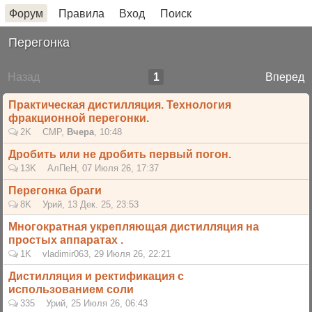
Форум
Правила
Вход
Поиск
Перегонка
Назад
1
Вперед
Практическая дистилляция. Технология
фракционной перегонки.
2K
СМР
,
Вчера
, 10:48
Дробить или не дробить первый погон.
13K
АлПеН
,
07 Июля 26, 17:37
Перегонка браги
8K
Урий
,
13 Дек. 25, 23:53
Многократная укрепляющая дистилляция на
простых аппаратах .
1K
vladimir063
,
29 Июля 26, 22:21
Дистилляция и ректификация с
использованием соли
335
Урий
,
25 Июля 26, 06:43