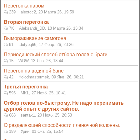
Перегонка паром
239
alextcc2
,
20 Марта 26, 19:59
Вторая перегонка
7K
Aleksandr_DD
,
18 Марта 26, 13:34
Вымораживание самогона
91
tdutybq66
,
17 Февр. 26, 23:26
Периодический способ отбора голов с браги
15
WDW
,
13 Янв. 26, 18:44
Перегон на водяной бане
42
Holodmastermsk
,
09 Янв. 26, 06:21
Третья перегонка
595
MKL
,
27 Нояб. 25, 10:41
Отбор голов по-быстрому. Не надо перенимать
дурной опыт с других сайтов.
688
santax1
,
20 Нояб. 25, 20:53
О разделяющей способности пленочной колонны.
199
Урий
,
01 Окт. 25, 16:54