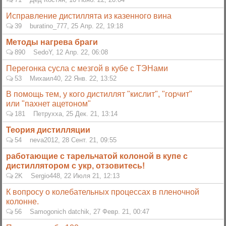
Исправление дистиллята из казенного вина
39
buratino_777
,
25 Апр. 22, 19:18
Методы нагрева браги
890
SedoY
,
12 Апр. 22, 06:08
Перегонка сусла с мезгой в кубе с ТЭНами
53
Михаил40
,
22 Янв. 22, 13:52
В помощь тем, у кого дистиллят "кислит", "горчит"
или "пахнет ацетоном"
181
Петрухха
,
25 Дек. 21, 13:14
Теория дистилляции
54
neva2012
,
28 Сент. 21, 09:55
работающие с тарельчатой колоной в купе с
дистиллятором с укр, отзовитесь!
2K
Sergio448
,
22 Июля 21, 12:13
К вопросу о колебательных процессах в пленочной
колонне.
56
Samogonich datchik
,
27 Февр. 21, 00:47