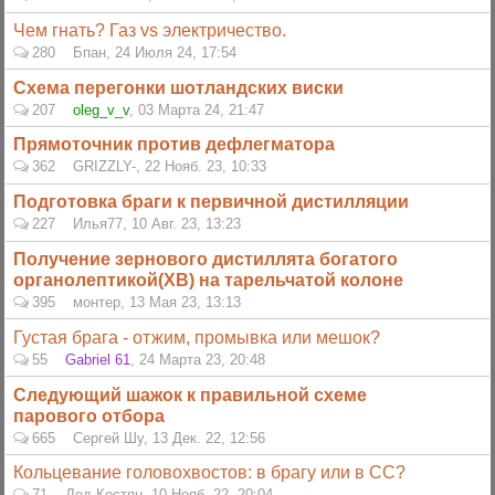
Чем гнать? Газ vs электричество.
280
Бпан
,
24 Июля 24, 17:54
Схема перегонки шотландских виски
207
oleg_v_v
,
03 Марта 24, 21:47
Прямоточник против дефлегматора
362
GRIZZLY-
,
22 Нояб. 23, 10:33
Подготовка браги к первичной дистилляции
227
Илья77
,
10 Авг. 23, 13:23
Получение зернового дистиллята богатого
органолептикой(ХВ) на тарельчатой колоне
395
монтер
,
13 Мая 23, 13:13
Густая брага - отжим, промывка или мешок?
55
Gabriel 61
,
24 Марта 23, 20:48
Следующий шажок к правильной схеме
парового отбора
665
Сергей Шу
,
13 Дек. 22, 12:56
Кольцевание головохвостов: в брагу или в СС?
71
Дед Костян
,
10 Нояб. 22, 20:04