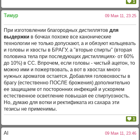
1
Тимур
09 Мая 11, 23:25
При изготовлении благородных дистиллятов
для
выдержки
в бочках похоже все канонические
технологии не только допускают, а и обязуют кольцевать
и головы и хвосты в БРАГУ, а "вторые спирты" (вторая
половина тела при последующих дистилляциях- от 60%
до 10%) в СС. Впрочем, если головы - чистый ацетон, то
можно ими и пожертвовать, а вот в хвостах много
нужных ароматов остается. Добавляя головохвосты в
брагу (естественно ПОСЛЕ брожения) дополнительно
ее защищаем от посторонних инфекций и ускоряем
естественное осветление повышая ее спиртуозность.
Но, думаю для вотки и ректификата из сахара эти
тезисы не применимы.
1
Al
09 Мая 11, 23:46