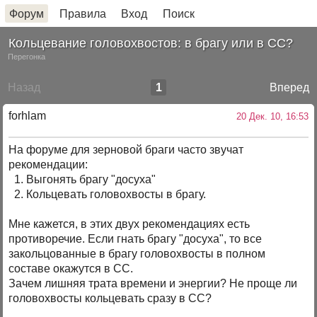
Форум
Правила
Вход
Поиск
Кольцевание головохвостов: в брагу или в СС?
Перегонка
Назад
1
Вперед
forhlam
20 Дек. 10, 16:53
На форуме для зерновой браги часто звучат
рекомендации:
1. Выгонять брагу "досуха"
2. Кольцевать головохвосты в брагу.
Мне кажется, в этих двух рекомендациях есть
противоречие. Если гнать брагу "досуха", то все
закольцованные в брагу головохвосты в полном
составе окажутся в СС.
Зачем лишняя трата времени и энергии? Не проще ли
головохвосты кольцевать сразу в СС?