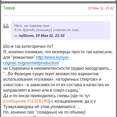
Тимур
10 Мая 11, 23:42
Нет, не совсем так....
А по бренди (коньяку) совсем не так.
mjStorm, 10 Мая 11, 21:31
Шо-ж так категорично-то?
Я, конечно понимаю, что кизлярцы просто так написали,
для "романтики"
http://www.kizlyar-
cognac.ru/gourmet/production/
но Скурихина в некомпетентности трудно заподозрить...
"...Во Франции существует множество вариантов
использования «головки», «вторичных спиртов» и
«хвостов» - в зависимости от их состава и качества их
направляют в вино или в спирт-сырец."
Да и по виски приводились схемы (где-то тут
[сообщение #11328195]
) с кольцеванием, да и у
Тузмухамедова об этом упоминается ...
Но, конечно про "солидных( не по объему)