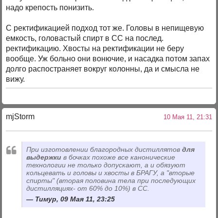
надо крепость понизить.
С ректификацией подход тот же. Головы в непищевую
емкость, головастый спирт в СС на послед.
ректификацию. Хвосты на ректификации не беру
вообще. Уж больно они вонючие, и насадка потом запах
долго распостраняет вокруг колонны, да и смысла не
вижу.
mjStоrm
10 Мая 11, 21:31
При изготовлении благородных дистиллятов
для
выдержки
в бочках похоже все канонические
технологии не только допускают, а и обязуют
кольцевать и головы и хвосты в БРАГУ, а "вторые
спирты" (вторая половина тела при последующих
дистилляциях- от 60% до 10%) в СС.
Тимур, 09 Мая 11, 23:25