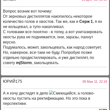
Вопрос возник вот почему:
От зерновых дистиллятов накопилось некоторое
количество голов и хвостов. Так же, как и
Серж 1
, я их
не кольцевал, а тупо накапливал.
С головами все понятно - в топку, а вот унитазировать
хвосты рука не поднимается, они, заразы, пахнут
вкусно.
Подумалось, может, закольцевать, как народ советует.
Но, наверное, все-таки не буду. Попробую позже
отдельно продистиллировать, и уже дистиллят, по
совету
mjStorm
, закольцевать.
ЮРИЙ175
09 Мая 11, 22:24
А я хочу дистидят в дело
, а голово-
хвосты пустить на ректификацию. Но это пока в
перспективе.