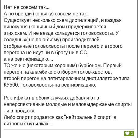
Нет, не совсем так....
А по бренди (коньяку) совсем не так.
Существует несколько схем дистилляций, и каждая
винокурня (коньячный дом) придерживается
этих схем. И не везде кольцуется головохвосты. У
солидных( не по объему) производителей
отобранные головохвосты после первого и второго
перегона не идут ни в брагу ни в СС,
а на ректификацию....
ТО же и с (некоторым хорошим) бурбоном. Первый
перегон на аламбике с отбором голов-хвостов,
второй перегон на пятитарелочном дистилляторе типа
КУ500. Головохвосты-на ректификацию.
Ректификат в обоих случаях добавляют в
неперспективные молодые и маловыдержаные спирты
- и в продажу.
Либо спирт продается как "нейтральный спирт" в
литровых бутылках....
1