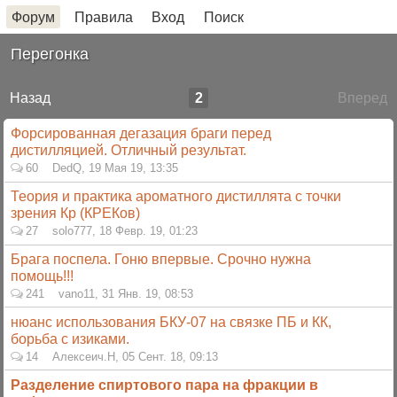
Форум
Правила
Вход
Поиск
Перегонка
Назад
2
Вперед
Форсированная дегазация браги перед
дистилляцией. Отличный результат.
60
DedQ
,
19 Мая 19, 13:35
Теория и практика ароматного дистиллята с точки
зрения Кр (КРЕКов)
27
solo777
,
18 Февр. 19, 01:23
Брага поспела. Гоню впервые. Срочно нужна
помощь!!!
241
vano11
,
31 Янв. 19, 08:53
нюанс использования БКУ-07 на связке ПБ и КК,
борьба с изиками.
14
Алексеич.Н
,
05 Сент. 18, 09:13
Разделение спиртового пара на фракции в