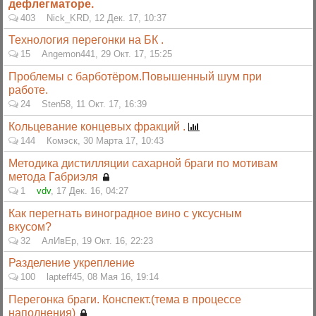
дефлегматоре.
403
Nick_KRD
,
12 Дек. 17, 10:37
Технология перегонки на БК .
15
Angemon441
,
29 Окт. 17, 15:25
Проблемы с барботёром.Повышенный шум при
работе.
24
Sten58
,
11 Окт. 17, 16:39
Кольцевание концевых фракций .
144
Комэск
,
30 Марта 17, 10:43
Методика дистилляции сахарной браги по мотивам
метода Габриэля
1
vdv
,
17 Дек. 16, 04:27
Как перегнать виноградное вино с уксусным
вкусом?
32
АлИвЕр
,
19 Окт. 16, 22:23
Разделение укрепление
100
lapteff45
,
08 Мая 16, 19:14
Перегонка браги. Конспект.(тема в процессе
наполнения)