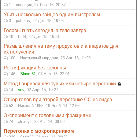
1
сварщик
,
27 Янв. 16, 20:57
Убить несколько зайцев одним выстрелом
3
patrikus
,
22 Дек. 15, 19:03
Головы гнать сегодня, а тело завтра
18
ЕТИ
,
22 Дек. 15, 16:31
Размышления на тему продуктов и аппаратов для
их получения.
100
Настырный мардвин
,
26 Авг. 15, 11:29
Ректификация без колонны
146
Slava 61
,
07 Апр. 15, 22:01
Метод Габриэля для тупых или четыре перегонки
14
vdv
,
02 Апр. 15, 10:27
Отбор голов при второй перегонке СС из сидра
52
Николай 1953
,
19 Нояб. 14, 12:56
Эксперимент с головными фракциями
74
alexeyT
,
25 Авг. 14, 09:09
Перегонка с мокропарником