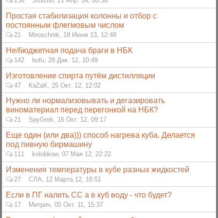
236
Stolz88
,
21 Апр. 14, 00:36
Простая стабилизация колонны и отбор с
постоянным флегмовым числом
21
Miroschnik
,
18 Июня 13, 12:48
Не/бюджетная подача браги в НБК
142
bufu
,
28 Дек. 12, 10:49
Изготовление спирта путём дистилляции
47
КаZаK
,
25 Окт. 12, 12:02
Нужно ли нормализовывать и дегазировать
виноматериал перед перегонкой на НБК?
21
SpyGrek
,
16 Окт. 12, 09:17
Еще один (или два))) способ нагрева куба. Делается
под пивную бирмашину
111
kolobkow
,
07 Мая 12, 22:22
Изменения температуры в кубе разных жидкостей
27
СЛА
,
12 Марта 12, 16:51
Если в ПГ налить СС а в куб воду - что будет?
17
Митрич
,
05 Окт. 11, 15:37