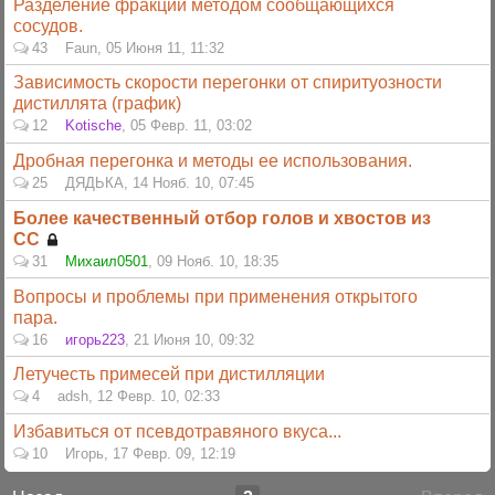
Разделение фракций методом сообщающихся
сосудов.
43
Faun
,
05 Июня 11, 11:32
Зависимость скорости перегонки от спиритуозности
дистиллята (график)
12
Kotische
,
05 Февр. 11, 03:02
Дробная перегонка и методы ее использования.
25
ДЯДЬКА
,
14 Нояб. 10, 07:45
Более качественный отбор голов и хвостов из
СС
31
Михаил0501
,
09 Нояб. 10, 18:35
Вопросы и проблемы при применения открытого
пара.
16
игорь223
,
21 Июня 10, 09:32
Летучесть примесей при дистилляции
4
adsh
,
12 Февр. 10, 02:33
Избавиться от псевдотравяного вкуса...
10
Игорь
,
17 Февр. 09, 12:19