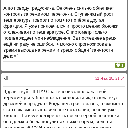
А по поводу градусника. Он очень сильно облегчает
контроль за режимом перегонки. Ступенчатый рост
температуры говорит о том что попёрла другая
фракция. Я уже приловчился и просто меняю баночки
отслеживая по температуре. Спиртометр только
подтверждает мои наблюдения. За последнее время
ещё ни разу не ошибся. + можно спрогнозировать
время выхода на режим и время общей "занятости
делом"
1
kil
31 Янв. 10, 21:54
Здравствуй, ПЕНА! Она теплоизолировала твой
термометр и забросилась в холодильник, отсюда вкус
дрожжей в продукте. Когда пена рассеялась, термометр
стал показывать правильные показания, но шли уже
хвосты. Ты измерял крепость после первой перегонки -
она должна была получиться ниже нормы, ведь ты
проскочил 96С? Я такое ловлю на пиве регулярно, а