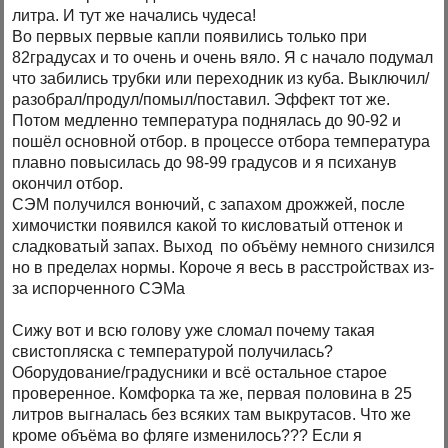
литра. И тут же начались чудеса!
Во первых первые капли появились только при
82градусах и то очень и очень вяло. Я с начало подумал
что забились трубки или переходник из куба. Выключил/
разобрал/продул/помыл/поставил. Эффект тот же.
Потом медленно температура поднялась до 90-92 и
пошёл основной отбор. в процессе отбора температура
плавно повысилась до 98-99 градусов и я психанув
окончил отбор.
СЭМ получился вонючий, с запахом дрожжей, после
химочистки появился какой то кисловатый оттенок и
сладковатый запах. Выход по объёму немного снизился
но в пределах нормы. Короче я весь в расстройствах из-
за испорченного СЭМа
Сижу вот и всю голову уже сломал почему такая
свистопляска с температурой получилась?
Оборудование/градусники и всё остальное старое
проверенное. Комфорка та же, первая половина в 25
литров выгналась без всяких там выкрутасов. Что же
кроме объёма во фляге изменилось??? Если я