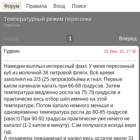
Форум
Правила
Вход
Поиск
Температурный режим перегонки
Перегонка
Назад
1
Вперед
Гудвин
31 Янв. 10, 17:50
Намедни выплыл интересный факт. У меня перегонный
куб из молочной 38 литровой фляги. Всё время
заполнял на 2/3 (25 литров)объёма и гнал. Первые
капли начинали капать при 66-68 градусов. Затем
температура медленно росла на 75-78 градусов и
практически весь отбор шёл именно на этой
температуре. Потом капало немного меньше и
одновременно температура росла до 80-85 градусов
(хвост) При 90-92 градусах практически уже ничего не
капало! (1-2 капли в минуту). Сэм получался всегда вери
гуд.
А позавчера пожадничал и налил весь остаток около 31