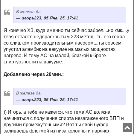
В железе да.
игорь223, 05 Янв. 25, 17:41
Я конечно ХЗ, куда именно ты сейчас забрел....но кмк....у
тебя остался недораскрытым 223 метод...ты его гонял
со слишком производительным насосом....ты совсем
упустил аламбик на вакууме на малых мощностях
нагрева. И тему АС на малой, близкой к браге
спиртуозности на вакууме.
Добавлено через 20мин.:
В железе да.
игорь223, 05 Янв. 25, 17:41
)) Игорь, а тебе не кажется, что тема АС должна
начинаться с получения спирта незагаженного ВПП и
другими промежуточными? Вот ты свой буфер
заливаешь флегмой из низа колонны и парлифт