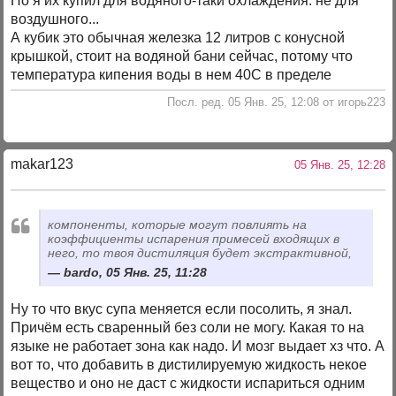
Но я их купил для водяного-таки охлаждения. не для
воздушного...
А кубик это обычная железка 12 литров с конусной
крышкой, стоит на водяной бани сейчас, потому что
температура кипения воды в нем 40С в пределе
Посл. ред. 05 Янв. 25, 12:08 от игорь223
makar123
05 Янв. 25, 12:28
компоненты, которые могут повлиять на
коэффициенты испарения примесей входящих в
него, то твоя дистиляция будет экстрактивной,
bardo, 05 Янв. 25, 11:28
Ну то что вкус супа меняется если посолить, я знал.
Причём есть сваренный без соли не могу. Какая то на
языке не работает зона как надо. И мозг выдает хз что. А
вот то, что добавить в дистилируемую жидкость некое
вещество и оно не даст с жидкости испариться одним