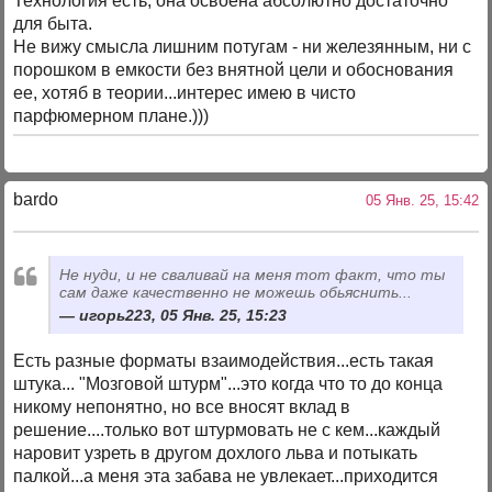
Технология есть, она освоена абсолютно достаточно
для быта.
Не вижу смысла лишним потугам - ни железянным, ни с
порошком в емкости без внятной цели и обоснования
ее, хотяб в теории...интерес имею в чисто
парфюмерном плане.)))
bardo
05 Янв. 25, 15:42
Не нуди, и не сваливай на меня тот факт, что ты
сам даже качественно не можешь обьяснить...
игорь223, 05 Янв. 25, 15:23
Есть разные форматы взаимодействия...есть такая
штука... "Мозговой штурм"...это когда что то до конца
никому непонятно, но все вносят вклад в
решение....только вот штурмовать не с кем...каждый
наровит узреть в другом дохлого льва и потыкать
палкой...а меня эта забава не увлекает...приходится