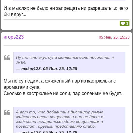
И в мыслях не было ни запрещать ни разрешать...с чего
бы вдруг...
1
игорь223
05 Янв. 25, 15:23
Ну то что вкус супа меняется если посолить, я
знал.
makar123, 05 Янв. 25, 12:28
Мы не суп едим, а сжиженный пар из кастрюльки с
ароматами супа.
Сколько в кастрюльке не соли, пар соленым не будет.
А вот то, что добавить в дистилируемую
жидкость некое вещество и оно не даст с
жидкости испариться одним веществам и
позволит, другим, представляю слабо.
makar123, 05 Янв. 25, 12:28