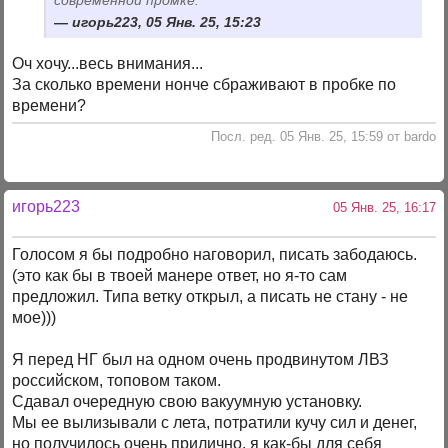
современной промке.
игорь223, 05 Янв. 25, 15:23
Оч хочу...весь внимания...
За сколько времени нонче сбраживают в пробке по
времени?
Посл. ред. 05 Янв. 25, 15:59 от bardo
игорь223
05 Янв. 25, 16:17
Голосом я бы подробно наговорил, писать забодаюсь.
(это как бы в твоей манере ответ, но я-то сам
предложил. Типа ветку открыл, а писать не стану - не
мое)))
Я перед НГ был на одном очень продвинутом ЛВЗ
российском, топовом таком.
Сдавал очередную свою вакуумную установку.
Мы ее вылизывали с лета, потратили кучу сил и денег,
но получилось очень прилично, я как-бы для себя