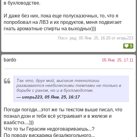
в бухловодстве.
И даже без них, пока еще полусказочных, то, что я
попробовал на ЛВЗ и их продуктов, меня подвигает
гнать ароматные спирты на выходных)))
Посл. ред. 05 Янв. 25, 16:20 от игорь223
5
bardo
05 Янв. 25, 17:11
Так что, друг мой, высокие технологии
развиваются неебическими темпами не только в
борьбе с раком, но и в бухловодстве.
игорь223, 05 Янв. 25, 16:17
Погоди погоди...этот же ты текстом выше писал, что
познал дзэн и тебя всё устраивает и в железе и
ваабстчэ....)))
Что то ты Герасим недоговариваешь...?
По поводу вискарика безалкогольного...