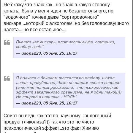
Не скажу что знаю как...но знаю в какую сторону
копать...была у меня идея не безалкогольного, но
"водочного" точнее даже "сортировочного"
вискаря....который с алкоголем, но без головосивушного
налета....но все остальное...
Пьется как вискарь, плотность вкуса. оттенки,
вообще все!!!!
игорь223, 05 Янв. 25, 16:17
Я полчаса с бокалом таскался по отделу, нюхал,
лизал, пригубливал, даже по шарам слегка вдарило
(это мне потом рассказали, что психологический
эффект закаленного организма, не я одни такой)))
Но спирта в напитке - НОЛЬ!
игорь223, 05 Янв. 25, 16:17
Спирт он ведь как это по научному....эндогенный
продукт гликолиза?)) так что это не чисто
психологический эффект...это факт Химико