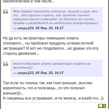
биологический в том числе...
Мне давали понюхать апельсин, вишню и еще что -
то , это просто охуеть, как приятно пахнет
(эфирное масло в ампулке, но дорогое шо пипец,
правда и разводится на недетские концентрации)
игорь223, 05 Янв. 25, 16:17
Ну да есть экстракторы помощнее спирта
этилового....ты пробовал продукты углекислотной
экстракции? Я вот не сподобился....но думаю это вту
сторону движение...
меня подвигает гнать ароматные спирты на
выходных)))
игорь223, 05 Янв. 25, 16:17
Так если ты гонишь так, как гнал раньше...высока
вероятность, что и получишь...то что получал
раньше)))...
А говоришь все устраивает...и по железу...и ваабстчэ...))
1