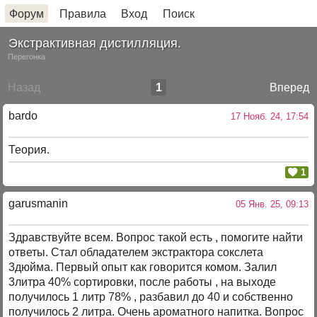
Форум
Правила
Вход
Поиск
Экстрактивная дистилляция.
Перегонка
Назад
1
Вперед
bardo
17 Нояб. 24, 17:54
Теория.
1
garusmanin
05 Янв. 25, 09:13
Здравствуйте всем. Вопрос такой есть , помогите найти
ответы. Стал обладателем экстрактора сокслета
3дюйма. Первый опыт как говорится комом. Залил
3литра 40% сортировки, после работы , на выходе
получилось 1 литр 78% , разбавил до 40 и собственно
получилось 2 литра. Очень ароматного напитка. Вопрос