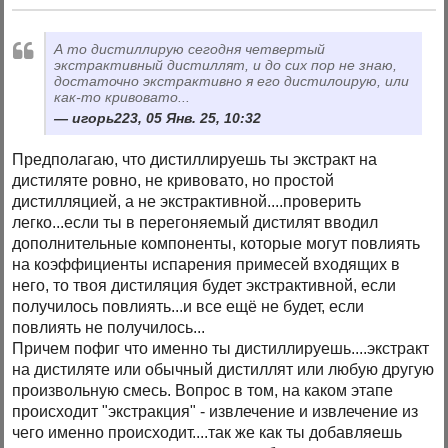
А то дистиллирую сегодня четвертый
экстрактивный дистиллят, и до сих пор не знаю,
достаточно экстрактивно я его дистилоирую, или
как-то кривовато...
игорь223, 05 Янв. 25, 10:32
Предполагаю, что дистиллируешь ты экстракт на
дистиляте ровно, не кривовато, но простой
дистилляцией, а не экстрактивной....проверить
легко...если ты в перегоняемый дистилят вводил
дополнительные компоненты, которые могут повлиять
на коэффициенты испарения примесей входящих в
него, то твоя дистиляция будет экстрактивной, если
получилось повлиять...и все ещё не будет, если
повлиять не получилось...
Причем пофиг что именно ты дистиллируешь....экстракт
на дистиляте или обычный дистиллят или любую другую
произвольную смесь. Вопрос в том, на каком этапе
происходит "экстракция" - извлечение и извлечение из
чего именно происходит....так же как ты добавляешь