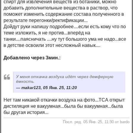
спирт для извлечения веществ из ботаники, можно
добавить дополнительные вещества в раствор, что
поможет изменить содержание состава полученного в
результате перегонки/ректификации...
Дойдут руки напишу подробнее....если есть кому что по
теме изложить, я не против...вперёд на
танки....паясничать ....ну тут большого ума не надо...все
в детстве освоили этот несложный навык....
Добавлено через 3мин.:
У меня откачка воздуха идёт через демферную
ёмкость.
makar123, 05 Янв. 25, 11:20
Нет там никакой откачки воздуха на фото...ТСА открыт
дистиляция не вакуумная...была бы вакуумная...была
бы другая история...
Посл. ред. 05 Янв. 25, 11:30 от bardo