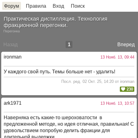
Форум
Правила
Вход
Поиск
Практическая дистилляция. Технология
фракционной перегонки.
Перегонка
Назад
1
Вперед
ironman
13 Нояб. 13, 09:44
У каждого свой путь. Темы больше нет - удалить!
Посл. ред. 02 Окт. 25, 14:20 от ironman
230
ark1971
13 Нояб. 13, 10:57
Наверняка есть какие-то шероховатости в
предложенной методе, но идея отличная, правильная! С
удовольствием попробую делить фракции для
длительной выдержки.