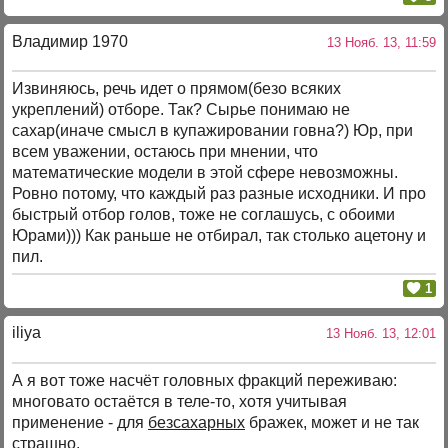
Владимир 1970
13 Нояб. 13, 11:59
Извиняюсь, речь идет о прямом(безо всяких
укреплений) отборе. Так? Сырье понимаю не
сахар(иначе смысл в купажировании говна?) Юр, при
всем уважении, остаюсь при мнении, что
математические модели в этой сфере невозможны.
Ровно потому, что каждый раз разные исходники. И про
быстрый отбор голов, тоже не соглашусь, с обоими
Юрами))) Как раньше не отбирал, так столько ацетону и
пил.
1
iliya
13 Нояб. 13, 12:01
А я вот тоже насчёт головных фракций переживаю:
многовато остаётся в теле-то, хотя учитывая
применение - для
безсахарных
бражек, может и не так
страшно.