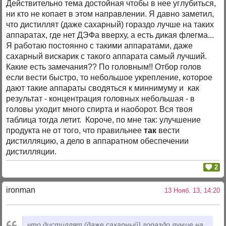
Действительно тема достойная чтобы в нее углубиться,
ни кто не копает в этом направлении. Я давно заметил,
что дистиллят (даже сахарный) гораздо лучше на таких
аппаратах, где нет ДЭФа вверху, а есть дикая флегма...
Я работаю постоянно с такими аппаратами, даже
сахарный вискарик с такого аппарата самый лучший.
Какие есть замечания?? По головным!! Отбор голов
если вести быстро, то небольшое укрепление, которое
дают такие аппараты сводяться к миннимуму и как
результат - концентрация головных небольшая - в
головы уходит много спирта и наоборот. Вся твоя
таблица тогда летит. Короче, по мне так: улучшение
продукта не от того, что правильнее
так
вести
дистилляцию, а дело в аппаратном обеспечении
дистилляции.
2
ironman
13 Нояб. 13, 14:20
что дистиллят (даже сахарный) гораздо лучше на