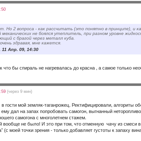
:50
т. Но 2 вопроса - как рассчитать (это понятно в принципе), и
 механических не боялся утеплитель, при разном уровне жидкос
щий с брагой через металл куба.
очень здравая, мне кажется.
 11 Апр. 09, 14:30
так что бы спираль не нагревалась до красна , а самое только не
0:59
(через 9 мин)
 в гости мой земляк-таганрожец. Ректифицировали, алгориты об
я ему дал на запах попробовать самогон, выгнанный нетороплив
рошего самогона с многолетнем стажем.
 вообще не было! И это при том, что отменную чачу из смеси в
" (с моей точки зрения - только добавляет густоты к запаху вина