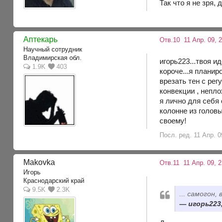
Так что я не зря,
Аптекарь
Отв.10
11 Апр. 09, 
Научный сотрудник
Владимирская обл.
игорь223...твоя и
1.9K
403
короче...я планир
врезать тен с рег
конвекции , непл
я лично для себя 
колонне из головы
своему!
Посл. ред. 11 Апр. 0
Makovka
Отв.11
11 Апр. 09, 
Игорь
Краснодарский край
9.5K
2.3K
... самогон
игорь223,