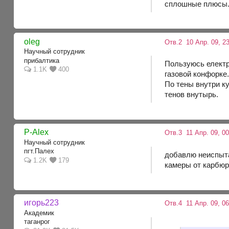
сплошные плюсы.
oleg
Отв.2
10 Апр. 09, 2
Научный сотрудник
прибалтика
Пользуюсь електр
1.1K
400
газовой конфорке
По тены внутри к
тенов внутырь.
P-Alex
Отв.3
11 Апр. 09, 00
Научный сотрудник
пгт.Палех
добавлю неиспытан
1.2K
179
камеры от карбюр
игорь223
Отв.4
11 Апр. 09, 06
Академик
таганрог