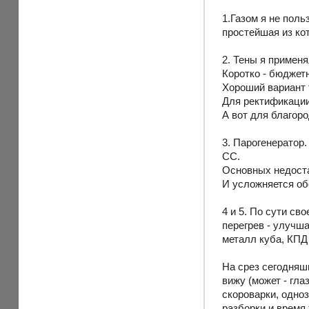
1.Газом я не поль
простейшая из кот
2. Тены я применя
Коротко - бюджет
Хороший вариант 
Для ректификации,
А вот для благоро
3. Парогенератор
СС.
Основных недостат
И усложняется об
4 и 5. По сути св
перегрев - улучш
металл куба, КПД
На срез сегодняш
вижу (может - гла
скороварки, одноз
разборки и время