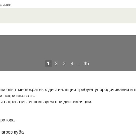
газин
1
2
3
4
...
45
ий опыт многократных дистилляций требует упорядочивания и п
и покритиковать.
ды нагрева мы используем при дистилляции.
ератора
нагрев куба