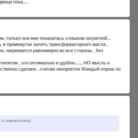
рищи пока....
м, только она мне показалась слишком затратной...
а, в промежуток залить трансформаторного масла ,
но, нагревается равномерно во все стороны , без
тилятом , это оптимально и удобно....., НО мысль о
чественно сделано , считаю некоректно !Каждый хорош по
м и химчисткой.