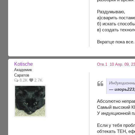
Раздумываю,
а)сварить постаме
б) искать способы
в) создать техно
Вкратце пока все.
Kotische
Отв.1
10 Апр. 09, 2
Академик
Саратов
8.2K
2.7K
Индукционны
игорь223,
Абсолютно непра
Самый высокий КП
У индукционной п
Если у тебя проб
обтекать ТЕН, ефф