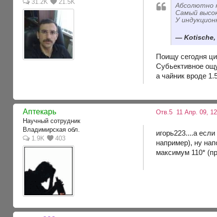
31.2K
21.5K
Абсолютно 
Самый высок
У индукцион
Kotische,
Поищу сегодня ци
Субьективное ощущ
а чайник вроде 1.
Аптекарь
Отв.5
11 Апр. 09, 12
Научный сотрудник
Владимирская обл.
игорь223....а есл
1.9K
403
например), ну на
максимум 110* (п