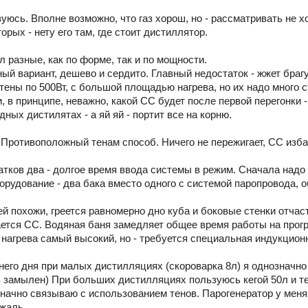
зуюсь. Вполне возможно, что газ хорош, но - рассматривать не х
орых - нету его там, где стоит дистиллятор.
л разные, как по форме, так и по мощности.
ный вариант, дешево и сердито. Главный недостаток - жжет браг
тены по 500Вт, с большой площадью нагрева, но их надо много с
 в принципе, неважно, какой СС будет после первой перегонки -
дных дистилятах - а яй яй - портит все на корню.
. Противоположный тенам способ. Ничего не пережигает, СС изба
ков два - долгое время ввода системы в режим. Сначала надо за
орудование - два бака вместо одного с системой паропровода, 
оей похожи, греется равномерно дно куба и боковые стенки отча
ается СС. Водяная баня замедляет общее время работы на прог
 нагрева самый высокий, но - требуется специальная индукцион
него дня при малых дистилляциях (скороварка 8л) я однозначно
з замылен) При больших дистилляциях пользуюсь кегой 50л и те
начно связываю с использованием тенов. Парогенератор у меня 
 жаль.