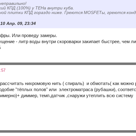
неправильно!
ий КПД (100%) у ТЕНа внутри куба.
ной плитки КПД гораздо ниже. Греются MOSFETы, греются конд
 10 Апр. 09, 23:34
фры. Или проведу замеры.
ение - литр воды внутри скороварки закипает быстрее, чем лит
5
:57
и рассчитать нихромовую нить ( спираль) и обмотать( как можно
подобие "тёплых полов" или электроматраса (рубашки), соответ
римерно)+ диммер, темп.датчик ,снаружи утеплить всю систему