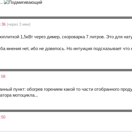
..
3:36
(через 3 мин)
оплиткой 1,5кВт через димер, скороварка 7 литров. Это для нат
.
уба мнения нет, ибо не довелось. Но интуиция подсказывает что
:58
ный пункт: обогрев горением какой то части отобранного проду
атора мотоцикла...
:50