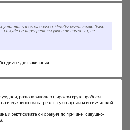
 как утеплить технологично. Чтобы мыть легко было,
ти в кубе не перегревался участок намотки, не
обходимое для закипания....
суждали, разговаривали о широком круге проблем
о на индукционном нагреве с сухопарником и химчисткой.
ина и ректификата он бракует по причине "сивушно-
).