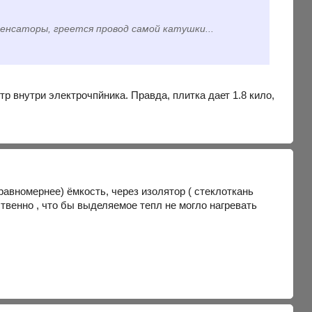
енсаторы, греется провод самой катушки...
р внутри электрочпйника. Правда, плитка дает 1.8 кило,
 равномернее) ёмкость, через изолятор ( стеклоткань
ственно , что бы выделяемое тепл не могло нагревать