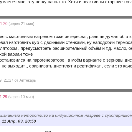
 думается мне, эту ветку начал-то. Хотя и неактивны старшие това
21:20
(через 21 мин)
дея с маслянным нагревом тоже интересна , раньше думал об это
овал изготовить куб с двойными стенками, ну наподобии термос
улятором , предусмотреть расширительный объём и т.д. масло, о
охой вариан тоже
остановился на парогенераторе , в моём варианте с зерновы дис
 не выходит.., сравнивать дистилят и ректификат , если это ка
9, 21:27 от Аптекарь
21:29
(через 10 мин)
, выгнанный неторопливо на индукционном нагреве с сухопарнико
 11 Апр. 09, 20:59