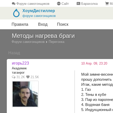
Форум самогонщиков
Сайт
Барахолка
Ма
ХоумДистиллер
форум самогонщиков
Правила
Вход
Поиск
Методы нагрева браги
Форум самогонщиков
Перегонка
Назад
игорь223
10 Апр. 09, 23:20
Академик
таганрог
Мой зимне-весенн
31.2K
21.5K
прошу дополнить 
Итак, какие мето
1. Газ
2. Тены в кубе
3. Пар из пароген
4. Водяная баня
5. Индукционный 