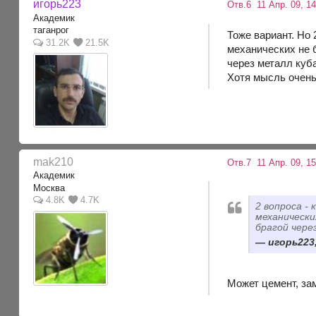
игорь223
Отв.6
11 Апр. 09, 14
Академик
таганрог
Тоже вариант. Но 
31.2K
21.5K
механических не 
через металл куба
Хотя мысль очень
mak210
Отв.7
11 Апр. 09, 15
Академик
Москва
4.8K
4.7K
2 вопроса -
механически
брагой чере
игорь223,
Может цемент, за