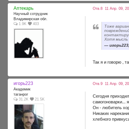
Аптекарь
Отв.8
11 Апр. 09, 20
Научный сотрудник
Владимирская обл.
1.9K
403
Тоже вариан
повреждений
контактирую
Хотя мысль 
игорь223,
Так я и говорю , 
игорь223
Отв.9
11 Апр. 09, 2
Академик
таганрог
Сегодня приходил
31.2K
21.5K
самогоноварки... 
Он - любитель хо
Никаких нареканий
хлебного привкуса