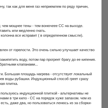
очу, так как для меня газ неприемлем по ряду причин,
у, чем мощнее тены - тем вонючеее СС на выходе.
тавить или медленно гнать.
 колонна все исправит ( в определенном смысле).
влен от горелости. Это очень сильно улучшает качество
кипятить воду, потом пар прогреет брагу до ее кипения.
обратными клапанами...
сти. Большая площадь нагрева - отсутствует локальный
рев воды рубашки. Индукционный способ греет сразу
ная плитка.
 пользуюсь индукционной плиткой - альтернативы не
нами в три кило - СС на порядок хуже запахом. чем из
есть, даже два, но пользоваться ленюсь из за сборки-