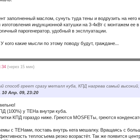
нт заполненный маслом, сунуть туда тены и водрузить на него 
 изготовления индукционной катушки на 3-4кВт с монтажем ее в 
логичный парогенератор, удобный в эксплуатации.
 У кого какие мысли по этому поводу будут, граждане...
3:34
(через 15 мин)
й способ греет сразу металл куба, КПД нагрева самый высокий,
 10 Апр. 09, 23:20
вильно!
Д (100%) у ТЕНа внутри куба.
литки КПД гораздо ниже. Греются MOSFETы, греются конденсатор
лемы с ТЕНами, поставь внутрь кега мешалку. Вращаясь с больш
ективность теплосъема резко возрастёт. Так же появится центро