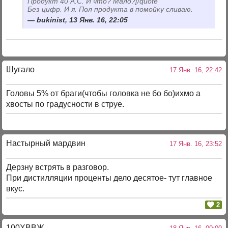
Продукт 40 А.С. И что? Мало?[/quote
Без цифр. И я. Пол продукта в помойку сливаю.
bukinist, 13 Янв. 16, 22:05
Шугало
17 Янв. 16, 22:42
Головы 5% от браги(чтобы головка не бо бо)ихмо а
хвосты по градусности в струе.
Настырный мардвин
17 Янв. 16, 23:52
Дерзну встрять в разговор.
При дистилляции проценты дело десятое- тут главное
вкус.
2
100ХВВЖ