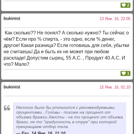
2
bukinist
13 Янв. 16, 22:05
Как сколько?? Не понял? А сколько нужно? Ты сейчас о
чём? Если про % спирта, - это одно, если % денег,
другое! Какая разница? Если готовишь для себя, убытки
не считаешь! Да и быть их не может при любом
раскладе! Допустим сырец, 55 А.С. , Продукт 40 А.С. И
что? Мало?
1
bukinist
15 Янв. 16, 01:10
Неплохо было бы уточнится с рекомендуемыми
процентами...Головы - похоже на процент от
объема бражки.Хвосты - не то процент от объема
браги, не то "градусность в струе" при которой
прекращаем отбор тела.
Esc, 14 Янв. 16, 11:10