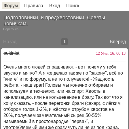
Форум
Правила
Вход
Поиск
Подголовники, и предхвостовики. Советы
новичкам.
Перегонка
Назад
1
Вперед
bukinist
12 Янв. 16, 00:13
Очень много людей спрашивают, - вот почему у тебя
вкусно и мягко? А я же делаю так же по "закону", всё по
"книге" и по форуму, а не то получается! - Жадность
ребята, - наш враг! Головы мы конечно отбираем и
используем в тех-целях, или на спирт. Хвосты в
канализацию, или на кольцевание в брагу. Так вот что я
хочу сказать, - после перегонки браги (сахар), с лёгким
отбором голов 1-2%, и жёстким отрубом хвостов на
20%, получаем замечательный сырец 50-55%,
называемый в простонародье "первак", и
употребляемый ими же сразу чуть ли не из под крана,