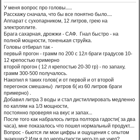
У меня вопрос про головы.....
Расскажу сначала, что бы все понятно было....
Аппарат с сухопарником, 12 литров, грею на
электроплите.
Брага сахарная, дрожжи - САФ. Гнал быстро - на
полной мощности, тоненькая струйка.
Головы отбирал так -
первый прогон - грамм по 200 с 12л браги градусов 10-
12 крепостью примерно
второй прогон ( 12 л крепостью 20-30 гр) - по запаху,
грамм 300-500 получалось.
Накопил я таких голов( и от первой и от второй
перегонок смешаны) литров 6( из 60 литров браги
примерно) .
Добавил литра 3 воды и стал дистиллировать медленно
по каплям на 1/3 мощности,
постоянно проверяя на вкус и запах...
После того как набралось литра полтора гадости( за два
часа), мне показалось что пошел нормальный продукт....
Вопрос - бьются ли мои цифры и ощущения с опытом
знающих? Или я по неопытности чего-то не учел?