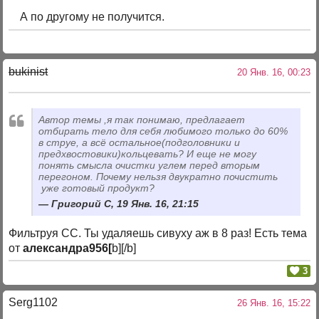
А по другому не получится.
bukinist
20 Янв. 16, 00:23
Автор темы ,я так понимаю, предлагает
отбирать тело для себя любимого только до 60%
в струе, а всё остальное(подголовники и
предхвостовики)кольцевать? И еще не могу
понять смысла очистки углем перед вторым
перегоном. Почему нельзя двукратно почистить
уже готовый продукт?
Григорий C, 19 Янв. 16, 21:15
Фильтруя СС. Ты удаляешь сивуху аж в 8 раз! Есть тема
от
александра956[
b][/b]
3
Serg1102
26 Янв. 16, 15:22