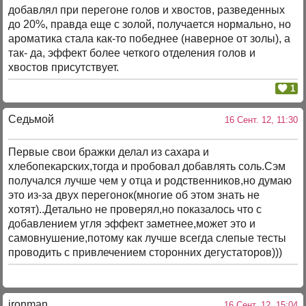
добавлял при перегоне голов и хвостов, разведенных
до 20%, правда еще с золой, получается нормально, но
ароматика стала как-то победнее (наверное от золы), а
так- да, эффект более четкого отделения голов и
хвостов присутствует.
1
Cедьмой
16 Сент. 12, 11:30
Первые свои бражки делал из сахара и
хлебопекарских,тогда и пробовал добавлять соль.Сэм
получался лучше чем у отца и родственников,но думаю
это из-за двух перегонок(многие об этом знать не
хотят)..Детально не проверял,но показалось что с
добавлением угля эффект заметнее,может это и
самовнушение,потому как лучше всегда слепые тесты
проводить с привлечением сторонних дегустаторов)))
ironman
16 Сент. 12, 15:04