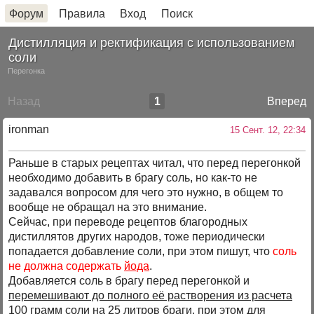
Форум
Правила
Вход
Поиск
Дистилляция и ректификация с использованием
соли
Перегонка
Назад
1
Вперед
ironman
15 Сент. 12, 22:34
Раньше в старых рецептах читал, что перед перегонкой
необходимо добавить в брагу соль, но как-то не
задавался вопросом для чего это нужно, в общем то
вообще не обращал на это внимание.
Сейчас, при переводе рецептов благородных
дистиллятов других народов, тоже периодически
попадается добавление соли, при этом пишут, что
соль
не должна содержать
йода
.
Добавляется соль в брагу перед перегонкой и
перемешивают до полного её растворения из расчета
100 грамм соли на 25 литров браги
, при этом для