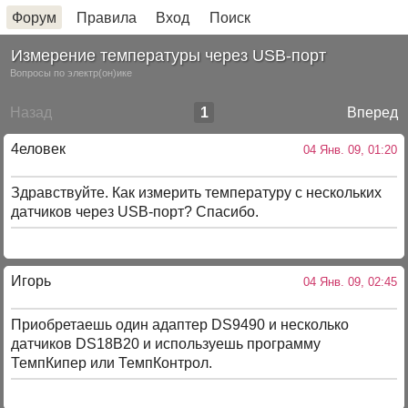
Форум
Правила
Вход
Поиск
Измерение температуры через USB-порт
Вопросы по электр(он)ике
Назад
1
Вперед
4еловек
04 Янв. 09, 01:20
Здравствуйте. Как измерить температуру с нескольких
датчиков через USB-порт? Спасибо.
Игорь
04 Янв. 09, 02:45
Приобретаешь один адаптер DS9490 и несколько
датчиков DS18B20 и используешь программу
ТемпКипер или ТемпКонтрол.