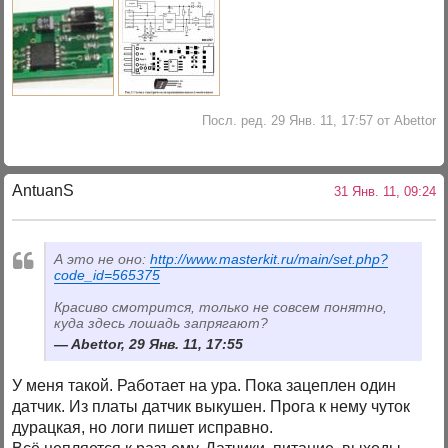
Посл. ред. 29 Янв. 11, 17:57 от Abettor
AntuanS
31 Янв. 11, 09:24
А это не оно:
http://www.masterkit.ru/main/set.php?
code_id=565375
Красиво смотрится, только не совсем понятно,
куда здесь лошадь запрягают?
Abettor, 29 Янв. 11, 17:55
У меня такой. Работает на ура. Пока зацеплен один
датчик. Из платы датчик выкушен. Прога к нему чуток
дурацкая, но логи пишет исправно.