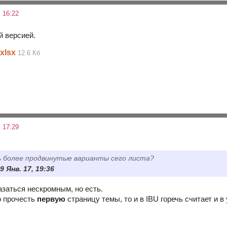
 16:22
й версией.
xlsx
12.6 Кб
 17:29
 более продвинутые варианты сего листа?
9 Янв. 17, 19:36
азаться нескромным, но есть.
о прочесть
первую
страницу темы, то и в IBU горечь считает и в