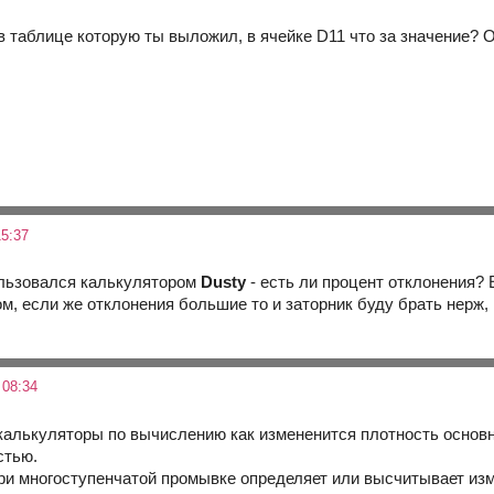
 в таблице которую ты выложил, в ячейке D11 что за значение?
5:37
ользовался калькулятором
Dusty
- есть ли процент отклонения? 
, если же отклонения большие то и заторник буду брать нерж, 
 08:34
 калькуляторы по вычислению как измененится плотность основн
стью.
при многоступенчатой промывке определяет или высчитывает изм