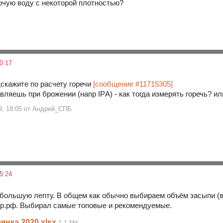
чую воду с некоторой плотностью?
0:17
скажите по расчету горечи
[сообщение #11715305]
вляешь при брожении (напр IPА) - как тогда измерять горечь? или
19, 18:05 от Андрей_СПБ
5:24
ебольшую лепту. В общем как обычно выбираем объём засыпи (в
ер.рф. Выбирал самые топовые и рекомендуемые.
нка 2020.xlsx
1.1 Мб