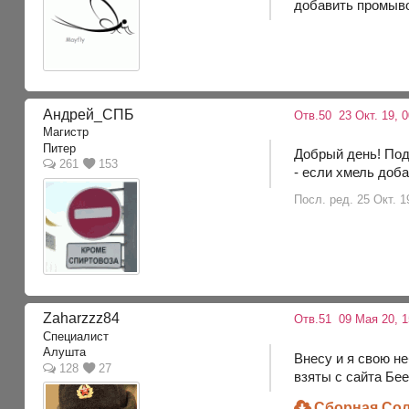
добавить промыво
Андрей_СПБ
Отв.50
23 Окт. 19, 0
Магистр
Питер
Добрый день! Под
261
153
- если хмель доба
Посл. ред. 25 Окт. 
Zaharzzz84
Отв.51
09 Мая 20, 1
Специалист
Алушта
Внесу и я свою н
128
27
взяты с сайта Бе
Сборная Соля