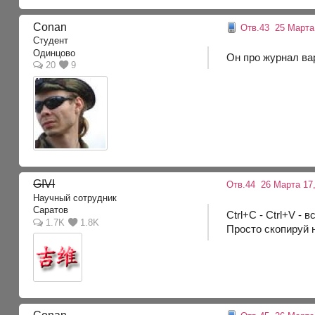
Conan
Отв.43
25 Марта 
Студент
Одинцово
Он про журнал вар
20
9
GIVI
Отв.44
26 Марта 17,
Научный сотрудник
Саратов
Ctrl+C - Ctrl+V - в
1.7K
1.8K
Просто скопируй н