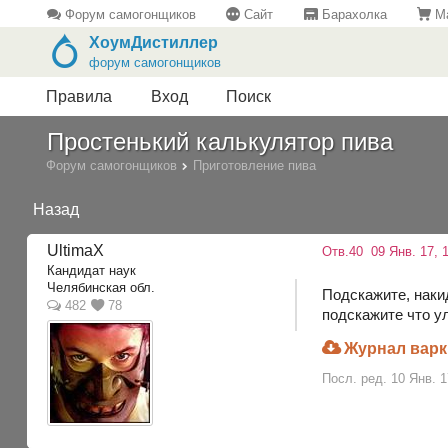
Форум самогонщиков
Сайт
Барахолка
Ма
ХоумДистиллер
форум самогонщиков
Правила
Вход
Поиск
Простенький калькулятор пива
Форум самогонщиков
Приготовление пива
Назад
UltimaX
Отв.40
09 Янв. 17, 1
Кандидат наук
Челябинская обл.
Подскажите, наки
482
78
подскажите что 
Журнал варки
Посл. ред. 10 Янв. 1