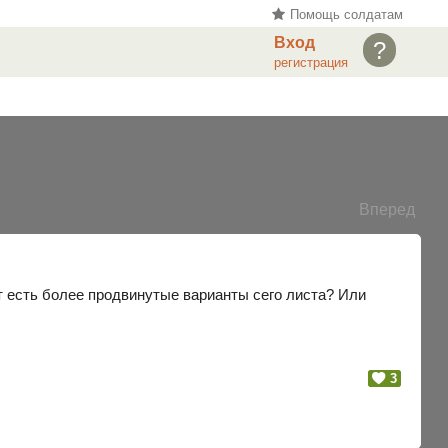
Помощь солдатам
Вход
?
регистрация
Вперед
ет есть более продвинутые варианты сего листа? Или
3