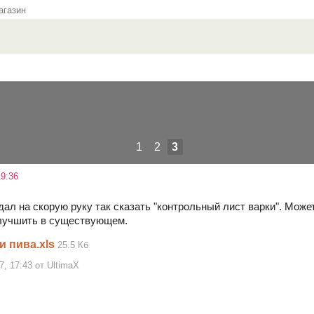
газин
1
2
3
9:36
дал на скорую руку так сказать "контрольный лист варки". Мож
улучшить в существующем.
 пива.xls
25.5 Кб
7, 17:43 от UltimaX