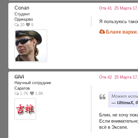
Conan
Отв.41
25 Марта 17,
Студент
Одинцово
Я пользуюсь тако
20
9
Бланк варки.
GIVI
Отв.42
25 Марта 17,
Научный сотрудник
Саратов
1.7K
1.8K
Может есть
UltimaX, 0
Блин, не хочу пок
Если внимательн
всё в Экселе.