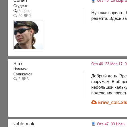
Conan
Отв.45
26 Марта 
Студент
Одинцово
Ну тоже вариант.
20
9
рецепта. Здесь з
Strix
Отв.46
23 Мая 17, 0
Новичок
Соликамск
Добрый день. Вре
5
3
форумам. В общем
небольшой кальку
пожелания привет
Brew_calc.xl
voblermak
Отв.47
30 Нояб. 