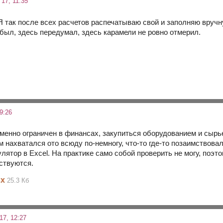
17, 11:35
 Я так после всех расчетов распечатываю свой и заполняю вручн
абыл, здесь передумал, здесь карамели не ровно отмерил.
9:26
менно ограничен в финансах, закупиться оборудованием и сырье
 нахватался ото всюду по-немногу, что-то где-то позаимствовал
лятор в Excel. На практике само собой проверить не могу, поэ
ствуются.
sx
25.3 Кб
17, 12:27