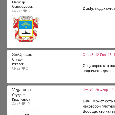
Магистр
Североморск
Dusty
, подскажи,
273
63
SinOpticus
Отв.48
12 Янв. 18, 1
Студент
Ижевск
Соц. опрос кто п
22
2
поднимать доливом
Vegaroma
Отв.49
28 Февр. 19,
Студент
Красноярск
GIVI
, Может есть
46
10
некоторой плотно
Вообще, кто как 