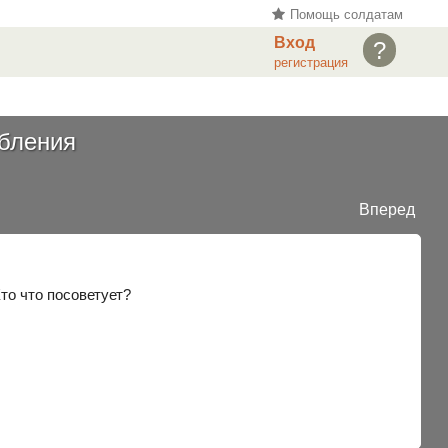
Помощь солдатам
Вход
?
регистрация
обления
Вперед
Кто что посоветует?