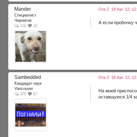
Mander
Отв.2
18 Авг. 12, 12
Специалист
Чернигов
А если пробочку 
156
18
Sambedded
Отв.3
18 Авг. 12, 12
Кандидат наук
Vancouver
На моей приспособ
376
87
оставшуюся 1/4 за