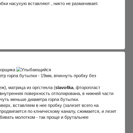
робки насухую вставляют , никто не размачивает.
упорщика
етр горла бутылки - 19мм, впихнуть пробку без
), матрица из оргстекла (
slavo4ka
, фторопласт
 внутренняя поверхность отполирована, в нижней части
 чуть меньше диаметра горла бутылки.
ерх, вставляем в нее пробку (залезет всего на
продвигается по клническому каналу, сжимается, и лезет
абивать молотком - так проще и брутальнее