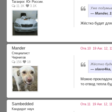
Таганрог. Юг России.
11.1K
3.1K
Уже подумыв
Mander, 1
Жёстко будет для
Mander
Отв.10
19 Авг. 12, 1
Специалист
Чернигов
156
18
Жёстко буде
slavo4ka,
Можно прокладочку
то отвод тепла б
Sambedded
Отв.11
19 Авг. 12, 1
Кандидат наук