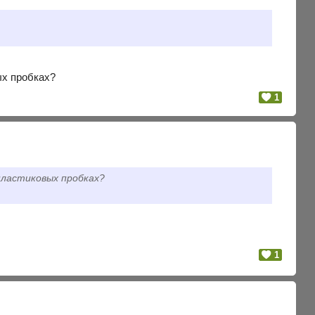
вых пробках?
1
пластиковых пробках?
1