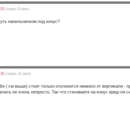
:20
(через 9 мин)
чуть напильничком под конус?
:35
(через 15 мин)
е ( см выше) стоит только отклонится немного от вертикали - пр
гнать ее очень непросто. Так что стачиваете на конус вряд-ли с