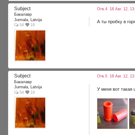
Subject
Отв.4
18 Авг. 12, 13
Бакалавр
Jurmala, Latvija
А ты пробку в го
54
19
Subject
Отв.5
18 Авг. 12, 13
Бакалавр
Jurmala, Latvija
У меня вот такая 
54
19