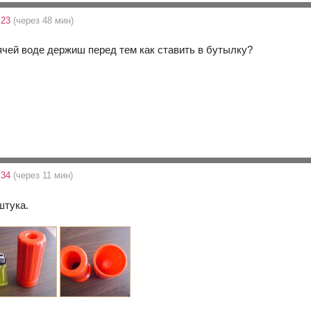
:23
(через 48 мин)
рячей воде держиш перед тем как ставить в бутылку?
:34
(через 11 мин)
штука.