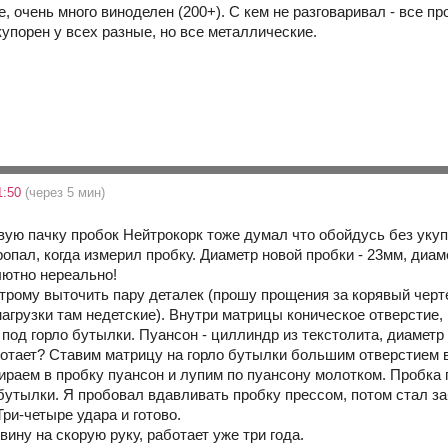
уге, очень много виноделен (200+). С кем не разговаривал - все п
упорен у всех разные, но все металлические.
1:50
(через 5 мин)
рвую пачку пробок Нейтрокорк тоже думал что обойдусь без ук
опал, когда измерил пробку. Диаметр новой пробки - 23мм, диам
ютно нереально!
рому выточить пару деталек (прошу прощения за корявый чертеж
нагрузки там недетские). Внутри матрицы коническое отверстие,
под горло бутылки. Пуансон - циллиндр из текстолита, диаметр
ботает? Ставим матрицу на горло бутылки большим отверстием вв
ираем в пробку пуансон и лупим по пуансону молотком. Пробка 
 бутылки. Я пробовал вдавливать пробку прессом, потом стал з
ри-четыре удара и готово.
ину на скорую руку, работает уже три года.