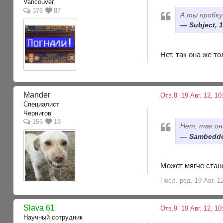
Vancouver
376
87
А ты пробку
Subject, 1
Нет, так она же т
Mander
Отв.8
19 Авг. 12, 10
Специалист
Чернигов
156
18
Нет, так он
Sambedded
Может мягче стан
Посл. ред. 19 Авг. 1
Slava 61
Отв.9
19 Авг. 12, 10
Научный сотрудник