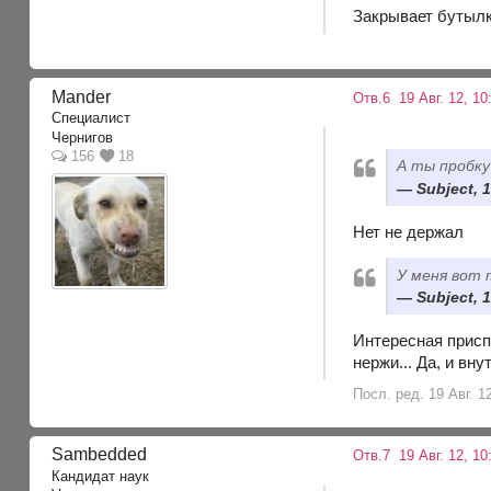
Закрывает бутылк
Mander
Отв.6
19 Авг. 12, 10
Специалист
Чернигов
156
18
А ты пробку
Subject, 1
Нет не держал
У меня вот 
Subject, 1
Интересная присп
нержи... Да, и в
Посл. ред. 19 Авг. 1
Sambedded
Отв.7
19 Авг. 12, 10
Кандидат наук