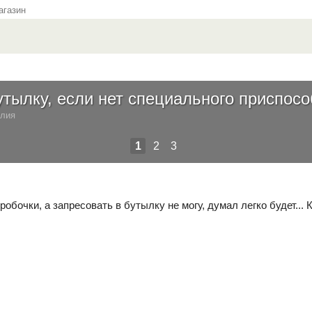
газин
утылку, если нет специального приспос
елия
1
2
3
обочки, а запресовать в бутылку не могу, думал легко будет... 