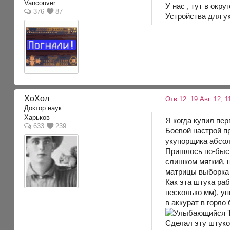
Vancouver
У нас , тут в окр
376
87
Устройства для ук
XoXoл
Отв.12
19 Авг. 12, 1
Доктор наук
Харьков
Я когда купил пе
633
239
Боевой настрой пр
укупорщика абсол
Пришлось по-быст
слишком мягкий, 
матрицы выборка 
Как эта штука ра
несколько мм), уп
в аккурат в горло
Т
Сделал эту штуков