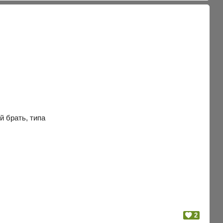
й брать, типа
2