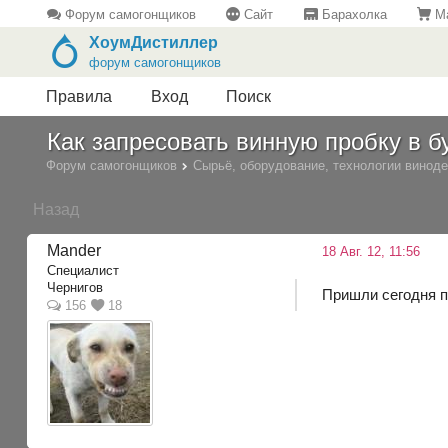
Форум самогонщиков
Сайт
Барахолка
Ма
ХоумДистиллер
форум самогонщиков
Правила
Вход
Поиск
Как запресовать винную пробку в б
Форум самогонщиков
Сырьё, оборудование, технологии винод
Назад
Mander
18 Авг. 12, 11:56
Специалист
Чернигов
Пришли сегодня пр
156
18