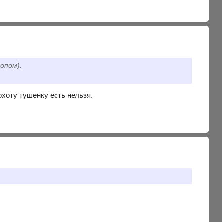
опом).
охоту тушенку есть нельзя.