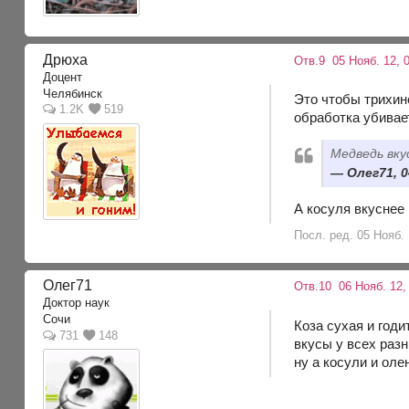
Дрюха
Отв.9
05 Нояб. 12, 0
Доцент
Челябинск
Это чтобы трихин
1.2K
519
обработка убивает
Медведь вку
Олег71, 0
А косуля вкуснее
Посл. ред. 05 Нояб.
Олег71
Отв.10
06 Нояб. 12,
Доктор наук
Сочи
Коза сухая и годи
731
148
вкусы у всех раз
ну а косули и оле