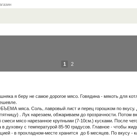
газин
1
2
шняка я беру не самое дорогое мясо. Говядина - мякоть для кот
дешевле.
 ОБЪЕМА мяса. Соль, лавровый лист и перец горошком по вкусу. 
утятницу) . Лук нарезаем, обжариваем до прозрачности. Потом 
 смеси мясо нарезанное крупными (7-10см.) кусками. После чег
а в духовку с температурой 85-90 градусов. Главное - чтобы жи
цией - в прохладном-месте хранится до 6 месяцев. По вкусу - к