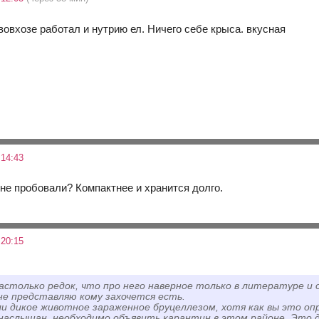
вовхозе работал и нутрию ел. Ничего себе крыса. вкусная
 14:43
не пробовали? Компактнее и хранится долго.
 20:15
астолько редок, что про него наверное только в литературе и 
 не представляю кому захочется есть.
ли дикое животное зараженное бруцеллезом, хотя как вы это оп
 наслышан, необходимо объявить карантин в этом районе. Это