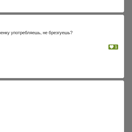
шенку употребляешь, не брезгуешь?
1