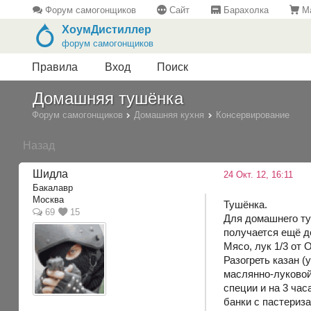
Форум самогонщиков
Сайт
Барахолка
Ма
ХоумДистиллер
форум самогонщиков
Правила
Вход
Поиск
Домашняя тушёнка
Форум самогонщиков
Домашняя кухня
Консервирование
Назад
Шидла
24 Окт. 12, 16:11
Бакалавр
Москва
Тушёнка.
69
15
Для домашнего ту
получается ещё 
Мясо, лук 1/3 от
Разогреть казан (
маслянно-луковой
специи и на 3 час
банки с пастериза