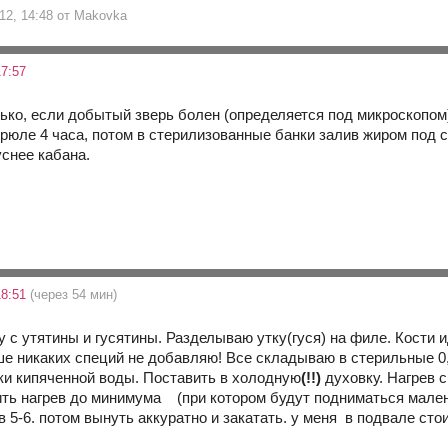
 12, 14:48 от Makovka
7:57
ько, если добытый зверь болен (определяется под микроскопом)
трюле 4 часа, потом в стерилизованные банки залив жиром под 
уснее кабана.
18:51
(через 54 мин)
у с утятины и гусятины. Разделываю утку(гуся) на филе. Кости 
е никаких специй не добавляю! Все складываю в стерильные 0,
ки кипяченной воды. Поставить в холодную
(!!)
духовку. Нагрев 
ить нагрев до минимума (при котором будут подниматься малень
 5-6. потом вынуть аккуратно и закатать. у меня в подвале стои