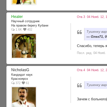
Healer
Отв.3
04 Нояб. 12, 
Научный сотрудник
На правом берегу Кубани
1.6K
402
Тушенку вар
Олег71, 0
Спасибо, теперь 
Посл. ред. 04 Нояб. 
NicholasG
Отв.4
04 Нояб. 12, 
Кандидат наук
Красноярск
372
61
Тушенку вар
Зачем с больного