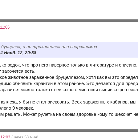
11:05
 бурцелез, а не трихинеллез или спарганимоз
04 Нояб. 12, 20:38
ко редок, что про него наверное только в литературе и описано.
 захочется есть.
кое животное зараженное бруцеллезом, хотя как вы это определ
димо объявить карантин в этом районе. Это делается для пред
 заразится можно только съев сырого мяса или выпив сырого мо
неллеза, я бы не стал рисковать. Всех зараженных кабанов, мы с
олело 9 человек.
им решать. Может рулетка на своем здоровье кому то щекочет н
 12:03
(через 58 мин)