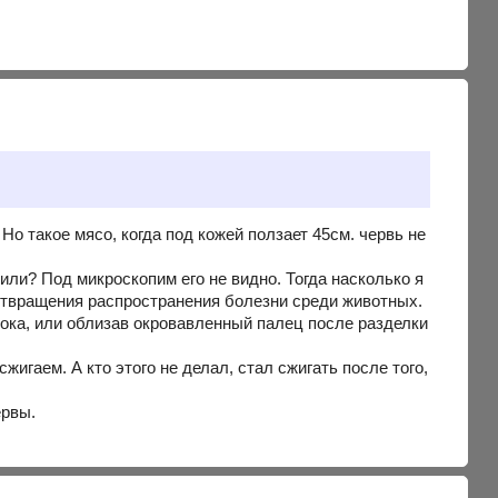
 Но такое мясо, когда под кожей ползает 45см. червь не
или? Под микроскопим его не видно. Тогда насколько я
отвращения распространения болезни среди животных.
лока, или облизав окровавленный палец после разделки
жигаем. А кто этого не делал, стал сжигать после того,
ервы.