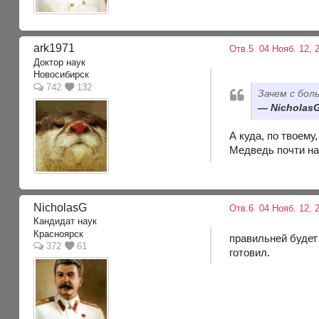
ark1971
Отв.5
04 Нояб. 12, 
Доктор наук
Новосибирск
742
132
Зачем с бол
NicholasG
А куда, по твоем
Медведь почти на
NicholasG
Отв.6
04 Нояб. 12, 
Кандидат наук
Красноярск
правильней будет 
372
61
готовил.