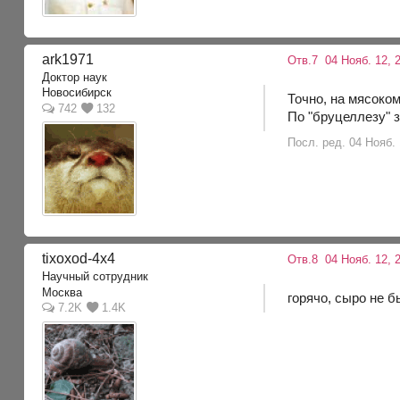
ark1971
Отв.7
04 Нояб. 12, 
Доктор наук
Новосибирск
Точно, на мясоко
742
132
По "бруцеллезу" 
Посл. ред. 04 Нояб. 
tixoxod-4x4
Отв.8
04 Нояб. 12, 
Научный сотрудник
Москва
горячо, сыро не б
7.2K
1.4K