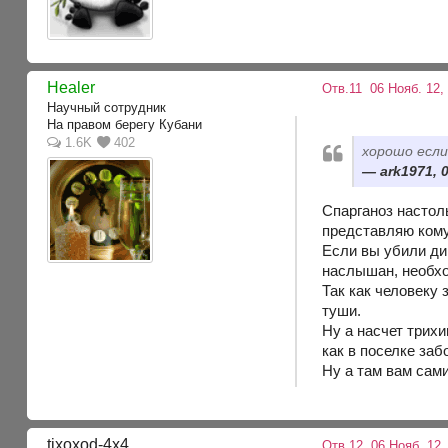
Healer
Отв.11
06 Нояб. 12, 
Научный сотрудник
На правом берегу Кубани
1.6K
402
хорошо если
ark1971, 
Спарганоз настоль
представляю кому
Если вы убили ди
наслышан, необхо
Так как человеку
туши.
Ну а насчет трихи
как в поселке заб
Ну а там вам сам
tixoxod-4x4
Отв.12
06 Нояб. 12,