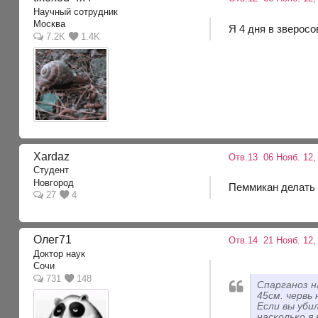
Научный сотрудник
Москва
Я 4 дня в зверосо
7.2K
1.4K
Xardaz
Отв.13
06 Нояб. 12,
Студент
Новгород
Пеммикан делать 
27
4
Олег71
Отв.14
21 Нояб. 12,
Доктор наук
Сочи
731
148
Спарганоз н
45см. червь
Если вы уби
насколько я