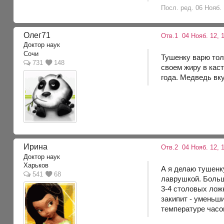
Посл. ред. 06 Нояб.
Олег71
Отв.1
04 Нояб. 12, 1
Доктор наук
Сочи
Тушенку варю тол
731
148
своем жиру в кас
года. Медведь вк
Ирина
Отв.2
04 Нояб. 12, 
Доктор наук
Харьков
А я делаю тушенк
541
68
лаврушкой. Больш
3-4 столовых лож
закипит - уменьш
температуре часов