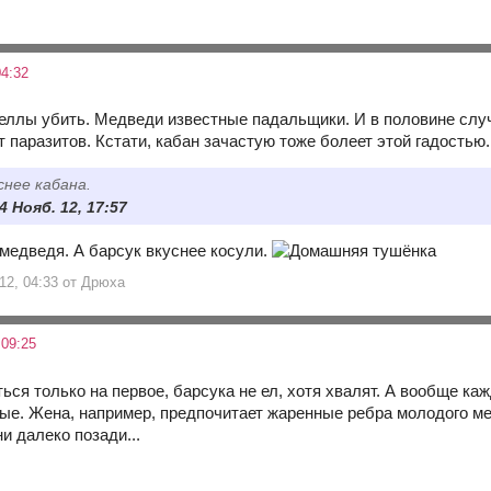
4:32
еллы убить. Медведи известные падальщики. И в половине сл
 паразитов. Кстати, кабан зачастую тоже болеет этой гадостью.
снее кабана.
4 Нояб. 12, 17:57
 медведя. А барсук вкуснее косули.
 12, 04:33 от Дрюха
 09:25
ться только на первое, барсука не ел, хотя хвалят. А вообще ка
ные. Жена, например, предпочитает жаренные ребра молодого мед
ни далеко позади...