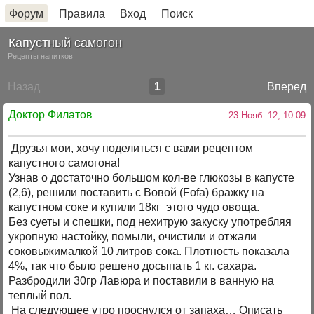
Форум
Правила
Вход
Поиск
Капустный самогон
Рецепты напитков
Назад
1
Вперед
Доктор Филатов
23 Нояб. 12, 10:09
Друзья мои, хочу поделиться с вами рецептом
капустного самогона!
Узнав о достаточно большом кол-ве глюкозы в капусте
(2,6), решили поставить с Вовой (Fofa) бражку на
капустном соке и купили 18кг этого чудо овоща.
Без суеты и спешки, под нехитрую закуску употребляя
укропную настойку, помыли, очистили и отжали
соковыжималкой 10 литров сока. Плотность показала
4%, так что было решено досыпать 1 кг. сахара.
Разбродили 30гр Лавюра и поставили в ванную на
теплый пол.
На следующее утро проснулся от запаха… Описать