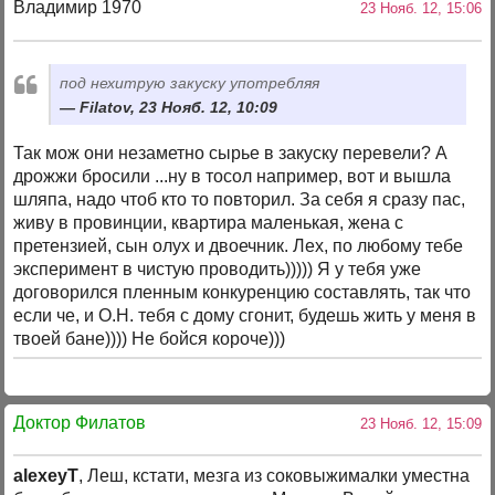
Владимир 1970
23 Нояб. 12, 15:06
под нехитрую закуску употребляя
Filatov, 23 Нояб. 12, 10:09
Так мож они незаметно сырье в закуску перевели? А
дрожжи бросили ...ну в тосол например, вот и вышла
шляпа, надо чтоб кто то повторил. За себя я сразу пас,
живу в провинции, квартира маленькая, жена с
претензией, сын олух и двоечник. Лех, по любому тебе
эксперимент в чистую проводить))))) Я у тебя уже
договорился пленным конкуренцию составлять, так что
если че, и О.Н. тебя с дому сгонит, будешь жить у меня в
твоей бане)))) Не бойся короче)))
Доктор Филатов
23 Нояб. 12, 15:09
alexeyT
, Леш, кстати, мезга из соковыжималки уместна