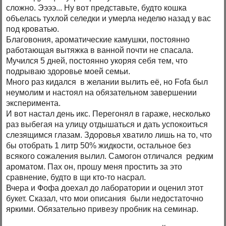
сложно. Ээээ... Ну вот представьте, будто кошка
объелась тухлой селедки и умерла неделю назад у вас
под кроватью.
Благовония, ароматические камушки, постоянно
работающая вытяжка в ванной почти не спасала.
Мучился 5 дней, постоянно укоряя себя тем, что
подрываю здоровье моей семьи.
Много раз кидался в желании вылить её, но Fofa был
неумолим и настоял на обязательном завершении
эксперимента.
И вот настал день икс. Перегонял в гараже, несколько
раз выбегая на улицу отдышаться и дать успокоиться
слезящимся глазам. Здоровья хватило лишь на то, что
бы отобрать 1 литр 50% жидкости, остальное без
всякого сожаления вылил. Самогон отличался редким
ароматом. Пах он, прошу меня простить за это
сравнение, будто в щи кто-то насрал.
Вчера и Фофа доехал до лаборатории и оценил этот
букет. Сказал, что мои описания были недостаточно
яркими. Обязательно привезу пробник на семинар.