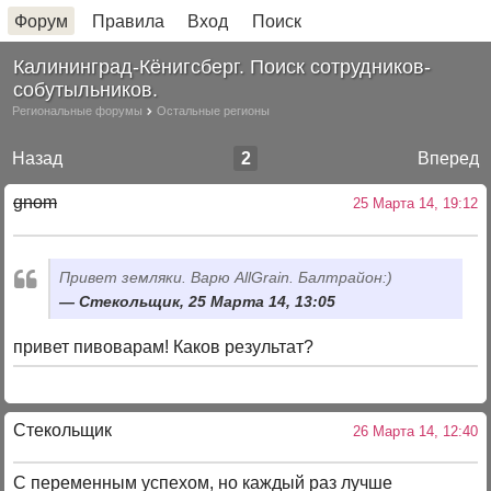
Форум
Правила
Вход
Поиск
Калининград-Кёнигсберг. Поиск сотрудников-
собутыльников.
Региональные форумы
Остальные регионы
Назад
2
Вперед
gnom
25 Марта 14, 19:12
Привет земляки. Варю AllGrain. Балтрайон:)
Стекольщик, 25 Марта 14, 13:05
привет пивоварам! Каков результат?
Стекольщик
26 Марта 14, 12:40
С переменным успехом, но каждый раз лучше