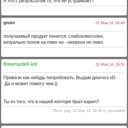
А что с результатом то, что не устраивает?
gnom
01 Мая 14, 06:49
получаемый продукт пенится, слабоалкоголен,
визуально похож на пиво но - нихрена не пиво.
BrewmasteR-kld
01 Мая 14, 19:55
Привези как нибудь попробовать. Выдам диагноз xD.
Да и может помогу чем.))
Ты из того, что в нашей конторе брал варил?
Посл. ред. 01 Мая 14, 19:56 от pivovarkld