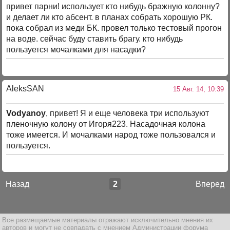
привет парни! использует кто нибудь бражную колонну?
и делает ли кто абсент. в планах собрать хорошую РК.
пока собрал из меди БК. провел только тестовый прогон
на воде. сейчас буду ставить брагу. кто нибудь
пользуется мочалками для насадки?
AleksSAN
15 Авг. 14, 10:39
Vodyanoy
, привет! Я и еще человека три используют
пленочную колону от Игоря223. Насадочная колона
тоже имеется. И мочалками народ тоже пользовался и
пользуется.
Назад
2
Вперед
Все размещаемые материалы отражают исключительно мнения их
авторов и могут не совпадать с мнением Администрации форума