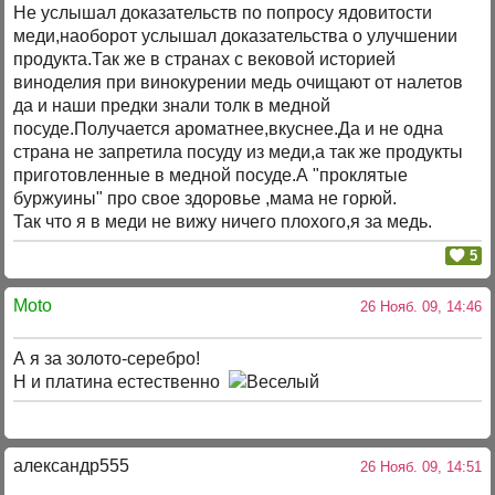
Не услышал доказательств по попросу ядовитости
меди,наоборот услышал доказательства о улучшении
продукта.Так же в странах с вековой историей
виноделия при винокурении медь очищают от налетов
да и наши предки знали толк в медной
посуде.Получается ароматнее,вкуснее.Да и не одна
страна не запретила посуду из меди,а так же продукты
приготовленные в медной посуде.А "проклятые
буржуины" про свое здоровье ,мама не горюй.
Так что я в меди не вижу ничего плохого,я за медь.
5
Moto
26 Нояб. 09, 14:46
А я за золото-серебро!
Н и платина естественно
александр555
26 Нояб. 09, 14:51