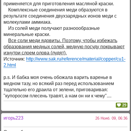
применяется для приготовления масляной краски.
Комплексные соединения меди образуются в
результате соединения двухзарядных ионов меди с
молекулами аммиака.
Из солей меди получают разноообразные
минеральные краски.
Все соли меди ядовиты. Поэтому, чтобы избежать
образования медных солей, медную посуду покрывают
изнутри слоем олова (лудят).
Источник:
http://www.sak.ru/reference/material/copper/cu1-
2.html
p.s. И бабка моя очень обожала варить варенье в
медном тазу, но всякий раз перед использованием
тщательно его драила от зелени, приговаривая:
"купоросом плесень травят, а нам он ни к чему"....
29
игорь223
26 Нояб. 09, 06:36