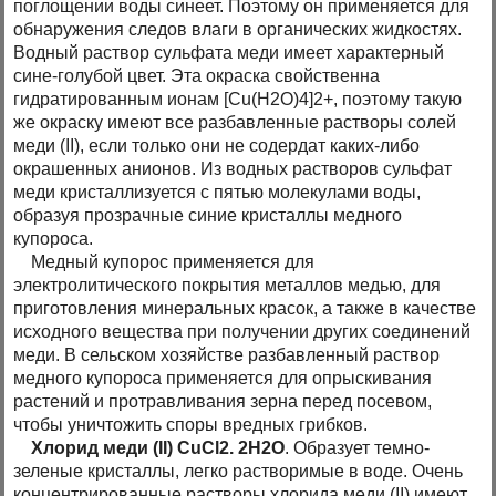
поглощении воды синеет. Поэтому он применяется для
обнаружения следов влаги в органических жидкостях.
Водный раствор сульфата меди имеет характерный
сине-голубой цвет. Эта окраска свойственна
гидратированным ионам [Cu(H2O)4]2+, поэтому такую
же окраску имеют все разбавленные растворы солей
меди (II), если только они не содердат каких-либо
окрашенных анионов. Из водных растворов сульфат
меди кристаллизуется с пятью молекулами воды,
образуя прозрачные синие кристаллы медного
купороса.
Медный купорос применяется для
электролитического покрытия металлов медью, для
приготовления минеральных красок, а также в качестве
исходного вещества при получении других соединений
меди. В сельском хозяйстве разбавленный раствор
медного купороса применяется для опрыскивания
растений и протравливания зерна перед посевом,
чтобы уничтожить споры вредных грибков.
Хлорид меди (II) CuCl2. 2H2O
. Образует темно-
зеленые кристаллы, легко растворимые в воде. Очень
концентрированные растворы хлорида меди (II) имеют