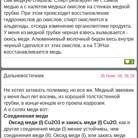
сам медную спираль. Спирт реагирует не с самой
медью а с налетом медных окислов на стенках медной
трубки. При этом происходит восстановление
гидроокислов до окислов, спирт окисляется в
альдегиды, отсюда изменение органолептики продукта.
У меня из медной трубки черная взвесь вымывается -
окись меди. Алюминиевый молочный бидон весь внутри
черный сделался от этих окислов, а на ТЭНах
восстанавливается медь.
1
Дальневосточник
26 Нояб. 09, 06:29
Не хотел затевать полемику, но все же. Медный змеевик
у меня был лет восемь, из хорошей толстостенной
трубки, в конце-концов его проела коррозия.
А о солях меди вот:
Соединения меди
Оксид меди (I) Cu2O3 и закись меди (I) Cu2O
, как и
другие соединения меди (I) менее устойчивы, чем
соединения меди (II). Оксид меди (I), или закись меди