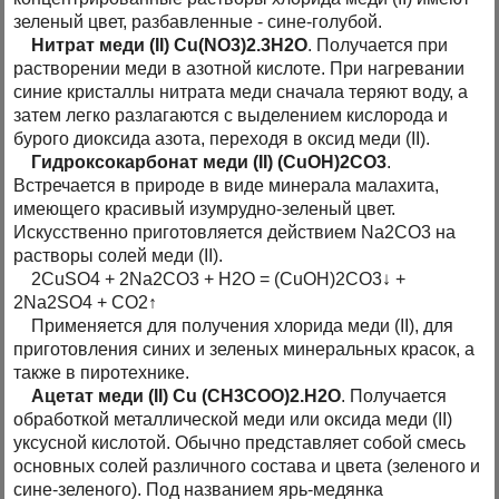
зеленый цвет, разбавленные - сине-голубой.
Нитрат меди (II) Cu(NO3)2.3H2O
. Получается при
растворении меди в азотной кислоте. При нагревании
синие кристаллы нитрата меди сначала теряют воду, а
затем легко разлагаются с выделением кислорода и
бурого диоксида азота, переходя в оксид меди (II).
Гидроксокарбонат меди (II) (CuOH)2CO3
.
Встречается в природе в виде минерала малахита,
имеющего красивый изумрудно-зеленый цвет.
Искусственно приготовляется действием Na2CO3 на
растворы солей меди (II).
2CuSO4 + 2Na2CO3 + H2O = (CuOH)2CO3↓ +
2Na2SO4 + CO2↑
Применяется для получения хлорида меди (II), для
приготовления синих и зеленых минеральных красок, а
также в пиротехнике.
Ацетат меди (II) Cu (CH3COO)2.H2O
. Получается
обработкой металлической меди или оксида меди (II)
уксусной кислотой. Обычно представляет собой смесь
основных солей различного состава и цвета (зеленого и
сине-зеленого). Под названием ярь-медянка