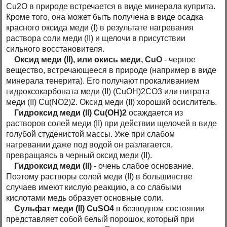
Cu2O в природе встречается в виде минерала куприта.
Кроме того, она может быть получена в виде осадка
красного оксида меди (I) в результате нагревания
раствора соли меди (II) и щелочи в присутствии
сильного восстановителя.
Оксид меди (II), или окись меди, CuO
- черное
вещество, встречающееся в природе (например в виде
минерала тенерита). Его получают прокаливанием
гидроксокарбоната меди (II) (CuOH)2CO3 или нитрата
меди (II) Cu(NO2)2. Оксид меди (II) хороший осислитель.
Гидроксид меди (II) Cu(OH)2
осаждается из
растворов солей меди (II) при действии щелочей в виде
голубой студенистой массы. Уже при слабом
нагревании даже под водой он разлагается,
превращаясь в черный оксид меди (II).
Гидроксид меди (II)
- очень слабое основание.
Поэтому растворы солей меди (II) в большинстве
случаев имеют кислую реакцию, а со слабыми
кислотами медь образует основные соли.
Сульфат меди (II) CuSO4
в безводном состоянии
представляет собой белый порошок, который при