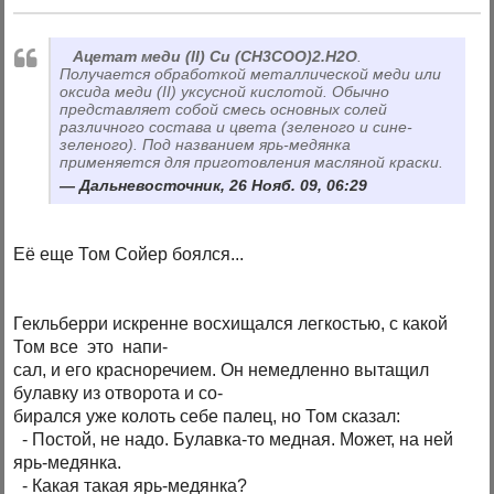
Ацетат меди (II) Cu (CH3COO)2.H2O
.
Получается обработкой металлической меди или
оксида меди (II) уксусной кислотой. Обычно
представляет собой смесь основных солей
различного состава и цвета (зеленого и сине-
зеленого). Под названием ярь-медянка
применяется для приготовления масляной краски.
Дальневосточник, 26 Нояб. 09, 06:29
Её еще Том Сойер боялся...
Гекльберри искренне восхищался легкостью, с какой
Том все это напи-
сал, и его красноречием. Он немедленно вытащил
булавку из отворота и со-
бирался уже колоть себе палец, но Том сказал:
- Постой, не надо. Булавка-то медная. Может, на ней
ярь-медянка.
- Какая такая ярь-медянка?