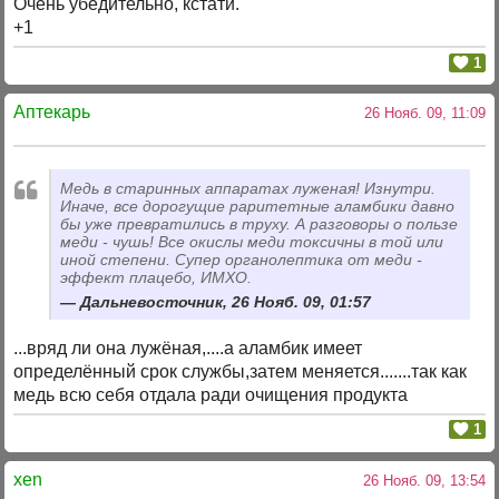
Очень убедительно, кстати.
+1
1
Аптекарь
26 Нояб. 09, 11:09
Медь в старинных аппаратах луженая! Изнутри.
Иначе, все дорогущие раритетные аламбики давно
бы уже превратились в труху. А разговоры о пользе
меди - чушь! Все окислы меди токсичны в той или
иной степени. Супер органолептика от меди -
эффект плацебо, ИМХО.
Дальневосточник, 26 Нояб. 09, 01:57
...вряд ли она лужёная,....а аламбик имеет
определённый срок службы,затем меняется.......так как
медь всю себя отдала ради очищения продукта
1
xen
26 Нояб. 09, 13:54