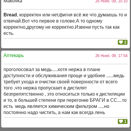
Makovka
26 Нояб. 09, 15:10
Bread
, корректен или нет,фигня всё же что думаешь то и
отвечай.Вот что первое в голове.А то одному
корректно,другому не корректно.Извени пусть так как
есть.
2
Аптекарь
26 Нояб. 09, 17:54
проголосовал за медь.....хотя нержа в плане
доступности и обслуживания проще и удобнее ......медь
требует ухода и очистки своей поверхности от всего
того ,что нержа пропускает в дистилят
безпрепятственно , это относиться только к дистиляции
и то, в большей степени при перегонке БРАГИ в СС....то
есть медь является химическим фильтром .....но
постоянно надо чистить, а нам как всегда лень
1