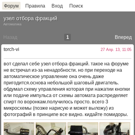
Форум
Правила
Вход
Поиск
узел отбора фракций
Автоматика
Назад
1
Вперед
torch-vi
27 Апр. 13, 11:05
вот сделал себе узел отбора фракций. такое на форуме
не встречал из-за ненадобности. но при переходе на
автоматическое управление она очень даже
пригодится.основа небольшой шаговый двигатель.
обдумал схему управления которая при нажатии кнопки
или подаче импульса от схемы автомата распределяет
спирт по воронкам.получилось просто. всего 3
микросхемы (позже нарисую и может выложу) из
фотографий в принципе все видно. кидайте помидоры.