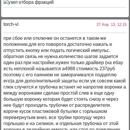
torch-vi
27 Апр. 13, 12:15
при сбое или отключке он останется в таком-же
положении.для его поворота достаточно нажать и
отпустить кнопку или подать логический импульс.
обратная связь не нужна.количество шагов задается
один раз при настройке.нужен только драйвер (на ебау
есть неплохой называется а4988 стоимость 237руб
поэтому с его паянием не заморачивался подцеплю
его)а для дополнительной защиты если уж совсем какой
глюк случится и трубочка встанет не напротив воронки а
между воронками сделаю простой слив в еще одну
большую воронку которая будет стоять снизу и через
нее будут проходить трубочки от распределителя.
короче кусок пластиковой бутылки с горлышком
перевернутым вниз. все трубки пропущу через
горлышко и на силикон. и отдельная трубочка от этой
воронки в аварийную емкость или стоп по появлению