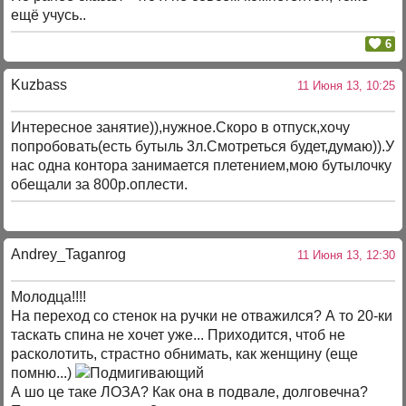
ещё учусь..
6
Kuzbass
11 Июня 13, 10:25
Интересное занятие)),нужное.Скоро в отпуск,хочу
попробовать(есть бутыль 3л.Смотреться будет,думаю)).У
нас одна контора занимается плетением,мою бутылочку
обещали за 800р.оплести.
Andrey_Taganrog
11 Июня 13, 12:30
Молодца!!!!
На переход со стенок на ручки не отважился? А то 20-ки
таскать спина не хочет уже... Приходится, чтоб не
расколотить, страстно обнимать, как женщину (еще
помню...)
А шо це таке ЛОЗА? Как она в подвале, долговечна?