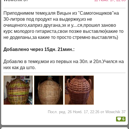
Приподнимем темку,аля Вицын из "Самогонщиков"на
30-литров под продукт на выдержку,из не
очищеного,каприз другана,эх и у....ся,прошел заново
курс молодого гитариста,свои позже выставлю(какие то
не доделаны,за какие то просто стремно выставлять)
Добавлено через 15дн. 21мин.:
Добавлю в темку,мои из первых на 30л. и 20л.Учился на
них как да што.
Посл. ред. 26 Нояб. 17, 22:26 от Wowchik 37
6