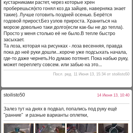
кустарниками растет, через которые хрен
проберешься(кто гонял коз да зайцев, наверняка знает
такие). Лучше готовить поздней осенью. Берётся
годовой прирост.Без узлов прироста. Храниться на
морозе довольно таки долго(если как-бы не до тепла).
Просто у меня столько её не было.В тепле быстро
засыхает.
Та лоза, которая на рисунках - лоза весенняя, правда
пока до неё руки дошли...короче уже подсыхать начала,
где-то даже чернеть.Но думаю потянет. Пока набью руку,
может переплету совсем. или забью на это...
Посл. ред. 11 Июня 13, 15:34 от stoilisto50
stoilisto50
14 Июня 13, 10:40
Залез тут на днях в подвал, попались под руку ещё
"ранние" и разные варианты оплетки,