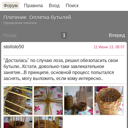
Форум
Правила
Вход
Поиск
Плетение. Оплетка бутылей.
Оформление напитков
Назад
1
Вперед
stoilisto50
11 Июня 13, 08:07
"Досталась" по случаю лоза, решил обезопасить свои
бутыли...Кстати, довольно-таки завлекательное
занятие...В принципе, основной процесс попытался
заснять, могу выложить, если кому интересно..