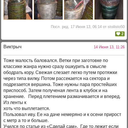
Посл. ред. 17 Июня 13, 06:14 от stoilisto50
2
Виктрыч
14 Июня 13, 11:26
Тоже малость баловался. Ветки при заготовке по
классике жанра нужно сразу ошкурить в смысле
ободрать кору. Свежая слезает легко путем протяжки
через типа вилку. Потом рассекается на сектора и
подрезается вершина. Тоже нужны пара простейших
приспособ. Затем полученая лента в клубок и на
хранение. Перед плетением размачивается и вперед.
Из ленты к
хоть что выплетается.
Пользовал иву. Ее на даче немеряно и к осени прирост
с метр а то и больше.
Учился по статье из «Сделай сам». Где то лежит если