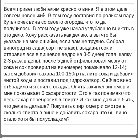
Всем привет любителям красного вина. Я в этом деле
совсем новенький. В том году поставил по роликам пару
бутылочек вина со своего огорода, что то да
получилось. В этом году уже начал углубленно вникать в
это дело. Хочу рассказать как делаю, а вы что бы
указали на мои ошибки, если вам не трудно. Собрал
виноград из сада( сорт не знаю), выдавил сок и
отправил все в пищевое ведро на 3-5 дней( топя шапку
2-3 раза в день), после 5 дней отфильтровал мезгу от
сока и сок проверил на виномере( показывало 12-14),
затем добавил сахара 100-150гр на литр сока и добавил
чистой воды и поставил под гидро-затвор. Сейчас вино
отбрадило и я снял с осадка. Опять закинул виномер и
мне показывает 0 сахаристости. Это я так понимаю что
весь сахар перебросил в спирт? И как мне дальше быть,
что делать дальше? Покупать спиртометр и смотреть
сколько спирта в вине и добавить сахара что бы вино
стало хотя бы полусладким?