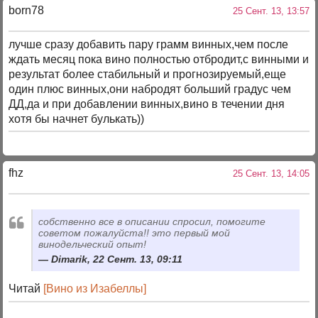
born78
25 Сент. 13, 13:57
лучше сразу добавить пару грамм винных,чем после
ждать месяц пока вино полностью отбродит,с винными и
результат более стабильный и прогнозируемый,еще
один плюс винных,они набродят больший градус чем
ДД,да и при добавлении винных,вино в течении дня
хотя бы начнет булькать))
fhz
25 Сент. 13, 14:05
собственно все в описании спросил, помогите
советом пожалуйста!! это первый мой
винодельческий опыт!
Dimarik, 22 Сент. 13, 09:11
Читай
[Вино из Изабеллы]