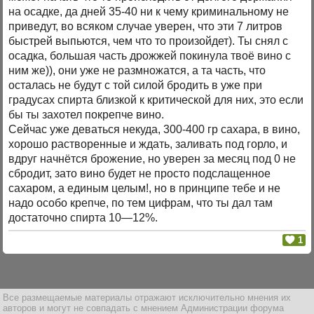
на осадке, да дней 35-40 ни к чему криминальному не
приведут, во всяком случае уверен, что эти 7 литров
быстрей выпьются, чем что то произойдет). Ты снял с
осадка, большая часть дрожжей покинула твоё вино с
ним же)), они уже не размножатся, а та часть, что
осталась не будут с той силой бродить в уже при
градусах спирта близкой к критической для них, это если
бы ты захотел покрепче вино.
Сейчас уже деваться некуда, 300-400 гр сахара, в вино,
хорошо растворенные и ждать, заливать под горло, и
вдруг начнётся брожение, но уверен за месяц под 0 не
сбродит, зато вино будет не просто подслащенное
сахаром, а единым целым!, но в принципе тебе и не
надо особо крепче, по тем цифрам, что ты дал там
достаточно спирта 10—12%.
1
Все размещаемые материалы отражают исключительно мнения их
авторов и могут не совпадать с мнением Администрации форума