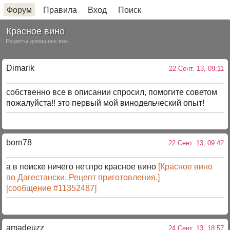
Форум
Правила
Вход
Поиск
Красное вино
Рецепты домашних вин
Dimarik
22 Сент. 13, 09:11
собственно все в описании спросил, помогите советом
пожалуйста!! это первый мой винодельческий опыт!
born78
22 Сент. 13, 09:42
а в поиске ничего нет,про красное вино
[Красное вино
по Дагестански. Рецепт приготовления.]
[сообщение #11352487]
amadeuzz
24 Сент. 13, 18:57