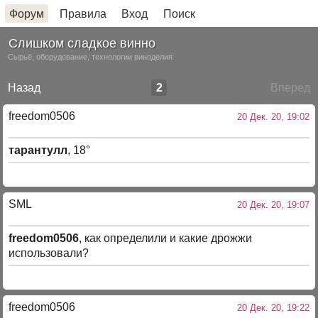
Форум
Правила
Вход
Поиск
Слишком сладкое винно
Сырьё, оборудование, технологии виноделия
Назад
2
Вперед
freedom0506
20 Дек. 20, 19:02
тарантулл
, 18°
SML
20 Дек. 20, 19:07
freedom0506
, как определили и какие дрожжи
использовали?
freedom0506
20 Дек. 20, 19:22