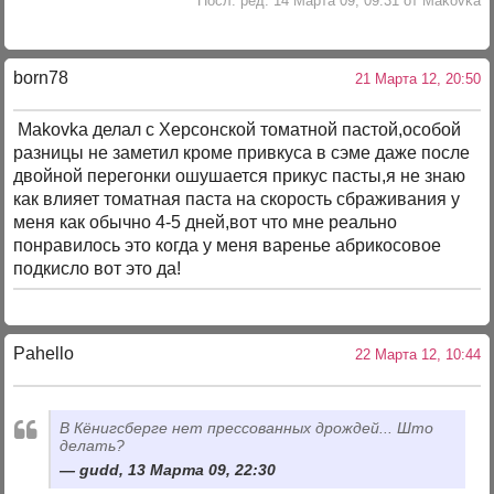
Посл. ред. 14 Марта 09, 09:31 от Makovka
born78
21 Марта 12, 20:50
Makovka делал с Херсонской томатной пастой,особой
разницы не заметил кроме привкуса в сэме даже после
двойной перегонки ошушается прикус пасты,я не знаю
как влияет томатная паста на скорость сбраживания у
меня как обычно 4-5 дней,вот что мне реально
понравилось это когда у меня варенье абрикосовое
подкисло вот это да!
Pahello
22 Марта 12, 10:44
В Кёнигсберге нет прессованных дрождей... Што
делать?
gudd, 13 Марта 09, 22:30