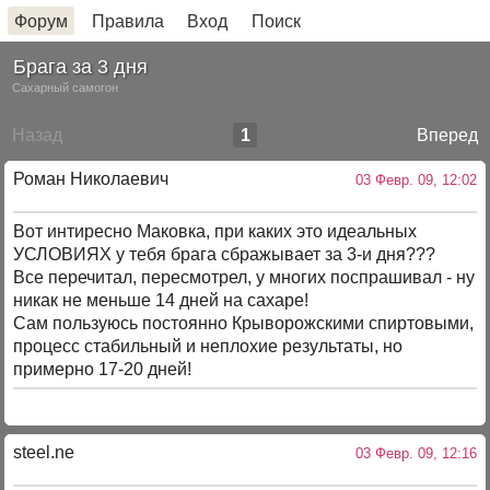
Форум
Правила
Вход
Поиск
Брага за 3 дня
Сахарный самогон
Назад
1
Вперед
Роман Николаевич
03 Февр. 09, 12:02
Вот интиресно Маковка, при каких это идеальных
УСЛОВИЯХ у тебя брага сбражывает за 3-и дня???
Все перечитал, пересмотрел, у многих поспрашивал - ну
никак не меньше 14 дней на сахаре!
Сам пользуюсь постоянно Крыворожскими спиртовыми,
процесс стабильный и неплохие результаты, но
примерно 17-20 дней!
steel.ne
03 Февр. 09, 12:16