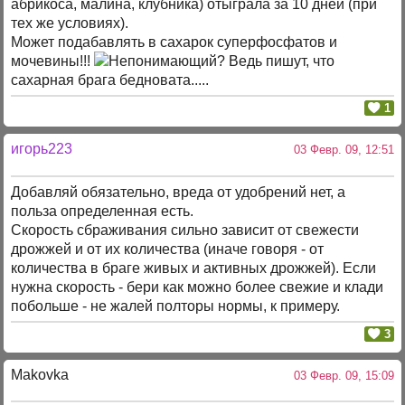
абрикоса, малина, клубника) отыграла за 10 дней (при
тех же условиях).
Может подабавлять в сахарок суперфосфатов и
мочевины!!!
? Ведь пишут, что
сахарная брага бедновата.....
1
игорь223
03 Февр. 09, 12:51
Добавляй обязательно, вреда от удобрений нет, а
польза определенная есть.
Скорость сбраживания сильно зависит от свежести
дрожжей и от их количества (иначе говоря - от
количества в браге живых и активных дрожжей). Если
нужна скорость - бери как можно более свежие и клади
побольше - не жалей полторы нормы, к примеру.
3
Makovka
03 Февр. 09, 15:09