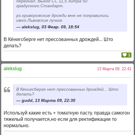
перегнал. Выход СС 11,5 литра 50
градусного.Стандарт.
ps.криворожские дрожди мне не понравились.
имхо.Львовские лучше.
alekslug, 03 Февр. 09, 18:54
В Кёнигсберге нет прессованных дрождей... Што
делать?
1
alekslug
13 Марта 09, 22:41
В Кёнигсберге нет прессованных дрождей... Што
делать?
gudd, 13 Марта 09, 22:30
Используй какие есть + томатную пасту. правда самогон
тяжелый получается,но если для ректификации то
нормально.