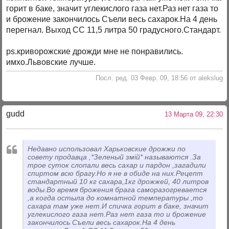
горит в баке, значит углекислого газа нет.Раз нет газа то
и брожение закончилось Съели весь сахарок.На 4 день
перегнал. Выход СС 11,5 литра 50 градусного.Стандарт.
ps.криворожские дрожди мне не понравились.
имхо.Львовские лучше.
Посл. ред. 03 Февр. 09, 18:56 от alekslug
gudd
13 Марта 09, 22:30
Недавно использовал Харьковские дрожжи по
совету продавца ,*Зеленый змiй* называются .За
трое суток слопали весь сахар и пардон ,загадили
спиртом всю брагу.Но я не в обиде на них.Рецепт
стандартный 10 кг сахара,1кг дрожжей, 40 литров
воды.Во время брожения брага саморазогревается
,а когда остыла до комнатной температуры ,то
сахара там уже нет.И спичка горит в баке, значит
углекислого газа нет.Раз нет газа то и брожение
закончилось Съели весь сахарок.На 4 день