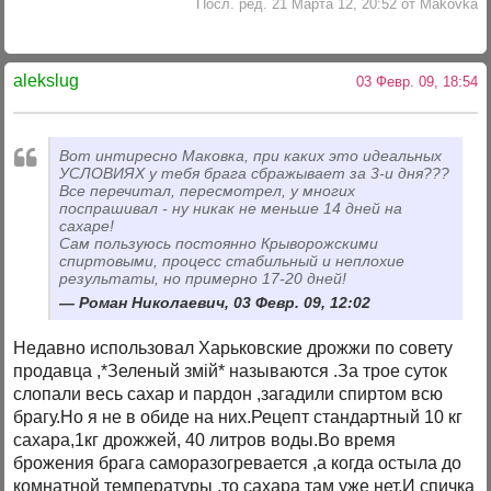
Посл. ред. 21 Марта 12, 20:52 от Makovka
alekslug
03 Февр. 09, 18:54
Вот интиресно Маковка, при каких это идеальных
УСЛОВИЯХ у тебя брага сбражывает за 3-и дня???
Все перечитал, пересмотрел, у многих
поспрашивал - ну никак не меньше 14 дней на
сахаре!
Сам пользуюсь постоянно Крыворожскими
спиртовыми, процесс стабильный и неплохие
результаты, но примерно 17-20 дней!
Роман Николаевич, 03 Февр. 09, 12:02
Недавно использовал Харьковские дрожжи по совету
продавца ,*Зеленый змiй* называются .За трое суток
слопали весь сахар и пардон ,загадили спиртом всю
брагу.Но я не в обиде на них.Рецепт стандартный 10 кг
сахара,1кг дрожжей, 40 литров воды.Во время
брожения брага саморазогревается ,а когда остыла до
комнатной температуры ,то сахара там уже нет.И спичка