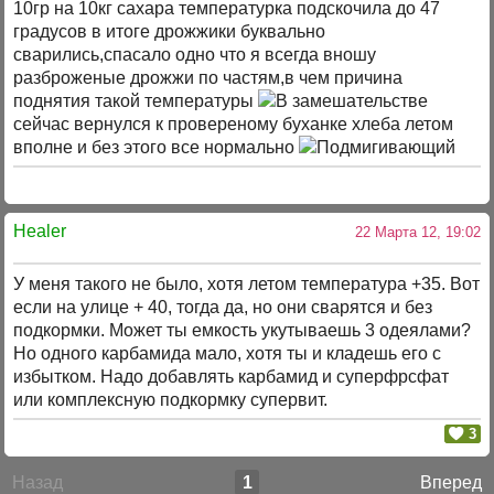
10гр на 10кг сахара температурка подскочила до 47
градусов в итоге дрожжики буквально
сварились,спасало одно что я всегда вношу
разброженые дрожжи по частям,в чем причина
поднятия такой температуры
сейчас вернулся к провереному буханке хлеба летом
вполне и без этого все нормально
Healer
22 Марта 12, 19:02
У меня такого не было, хотя летом температура +35. Вот
если на улице + 40, тогда да, но они сварятся и без
подкормки. Может ты емкость укутываешь 3 одеялами?
Но одного карбамида мало, хотя ты и кладешь его с
избытком. Надо добавлять карбамид и суперфрсфат
или комплексную подкормку супервит.
3
Назад
1
Вперед