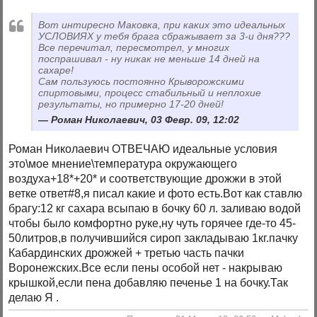
Вот интиресно Маковка, при каких это идеальных
УСЛОВИЯХ у тебя брага сбражывает за 3-и дня???
Все перечитал, пересмотрел, у многих
поспрашивал - ну никак не меньше 14 дней на
сахаре!
Сам пользуюсь постоянно Крыворожскими
спиртовыми, процесс стабильный и неплохие
результаты, но примерно 17-20 дней!
Роман Николаевич, 03 Февр. 09, 12:02
Роман Николаевич ОТВЕЧАЮ идеальные условия
это\мое мнение\температура окружающего
воздуха+18*+20* и соответствующие дрожжи в этой
ветке ответ#8,я писал какие и фото есть.Вот как ставлю
брагу:12 кг сахара всыпаю в бочку 60 л. заливаю водой
чтобы было комфортно руке,ну чуть горячее где-то 45-
50литров,в получившийся сироп закладываю 1кг.пачку
Кабардинских дрожжей + третью часть пачки
Воронежских.Все если пены особой нет - накрываю
крышкой,если пена добавляю печенье 1 на бочку.Так
делаю Я .