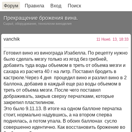
Форум
Правила
Вход
Поиск
Прекращение брожения вина.
Сырьё, оборудование, технологии виноделия
vanchik
11 Нояб. 13, 18:33
Готовил вино из винограда Изабелла. По рецепту нужно
было сделать мезгу только из ягод без гребней,
добавить туда воды объемом в треть от объема мезги и
сахара из расчета 40 г на литр. Поставил бродить в
кастрюле.Через 4 дня процедил вино и разлил вино в 2
баллона, добавив в каждый еще раз воды объемом в
треть от объема мезги. После чего поставил
дображивать, закрыв сверху перчатками, которые
закрепил пластилином.
Это было 9.11.13. В итоге на одном баллоне перчатка
стоит, нормально надувшись, а на втором сперва
поднялась, а потом упала. В обоих баллонах сусло
совершенно идентично. Как восстановить брожение во