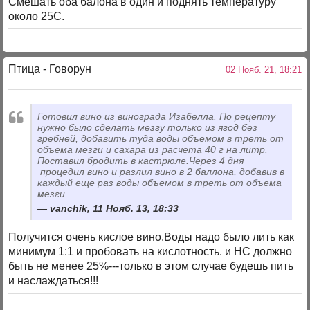
Смешать оба балона в один и поднять температуру
около 25С.
Птица - Говорун
02 Нояб. 21, 18:21
Готовил вино из винограда Изабелла. По рецепту
нужно было сделать мезгу только из ягод без
гребней, добавить туда воды объемом в треть от
объема мезги и сахара из расчета 40 г на литр.
Поставил бродить в кастрюле.Через 4 дня
процедил вино и разлил вино в 2 баллона, добавив в
каждый еще раз воды объемом в треть от объема
мезги
vanchik, 11 Нояб. 13, 18:33
Получится очень кислое вино.Воды надо было лить как
минимум 1:1 и пробовать на кислотность. и НС должно
быть не менее 25%---только в этом случае будешь пить
и наслаждаться!!!