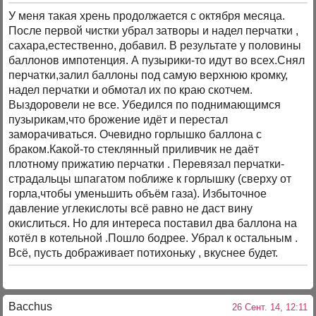
У меня такая хрень продолжается с октября месяца.
После первой чистки убрал затворы и надел перчатки ,
сахара,естественно, добавил. В результате у половины
баллонов импотенция. А пузырики-то идут во всех.Снял
перчатки,залил баллоны под самую верхнюю кромку,
надел перчатки и обмотал их по краю скотчем.
Выздоровели не все. Убедился по поднимающимся
пузырикам,что брожение идёт и перестал
заморачиваться. Очевидно горлышко баллона с
браком.Какой-то стеклянный приливчик не даёт
плотному прижатию перчатки . Перевязал перчатки-
страдальцы шпагатом поближе к горлышку (сверху от
горла,чтобы уменьшить объём газа). Избыточное
давление углекислоты всё равно не даст вину
окислиться. Но для интереса поставил два баллона на
котёл в котельной .Пошло бодрее. Убрал к остальным .
Всё, пусть дображивает потихоньку , вкуснее будет.
Bacchus
26 Сент. 14, 12:11