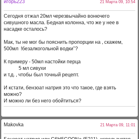
игорь223
21 Марта 09, 10:54
Сегодня отжал 20мл черезвычайно вонючего
сивушного масла. Бедная колонна, что же у нее в
насадке осталось?
Мак, ты не мог бы пояснить пропорции на , скажем,
500мл !безалкогольной водки"?
К примеру - 50мл настойки перца
5 мл сивухи
и т.д. , чтобы был точный рецепт.
И кстати, бензоат натрия это что такое, где взять
можно?
И можно ли без него обойтиться?
Makovka
21 Марта 09, 11:01