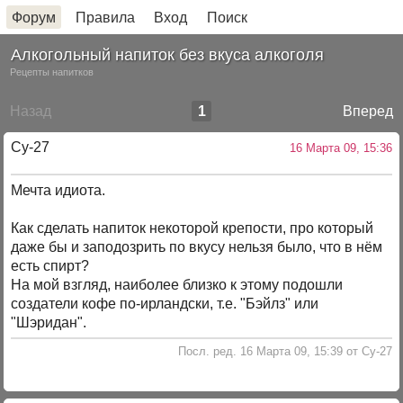
Форум
Правила
Вход
Поиск
Алкогольный напиток без вкуса алкоголя
Рецепты напитков
Назад
1
Вперед
Су-27
16 Марта 09, 15:36
Мечта идиота.
Как сделать напиток некоторой крепости, про который
даже бы и заподозрить по вкусу нельзя было, что в нём
есть спирт?
На мой взгляд, наиболее близко к этому подошли
создатели кофе по-ирландски, т.е. "Бэйлз" или
"Шэридан".
Посл. ред. 16 Марта 09, 15:39 от Су-27