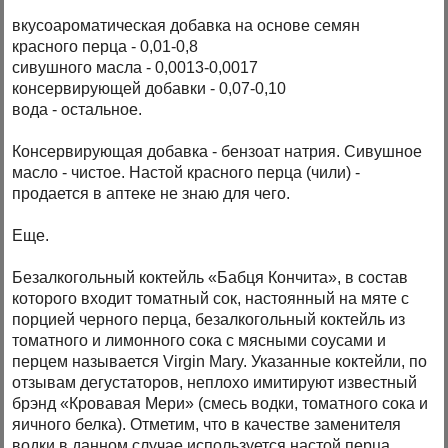
вкусоароматическая добавка на основе семян
красного перца - 0,01-0,8
сивушного масла - 0,0013-0,0017
консервирующей добавки - 0,07-0,10
вода - остальное.
Консервирующая добавка - бензоат натрия. Сивушное
масло - чистое. Настой красного перца (чили) -
продается в аптеке не знаю для чего.
Еще.
Безалкогольный коктейль «Бабця Кончита», в состав
которого входит томатный сок, настоянный на мяте с
порцией черного перца, безалкогольный коктейль из
томатного и лимонного сока с мясными соусами и
перцем называется Virgin Mary. Указанные коктейли, по
отзывам дегустаторов, неплохо имитируют известный
брэнд «Кровавая Мери» (смесь водки, томатного сока и
яичного белка). Отметим, что в качестве заменителя
водки в данном случае используется настой перца.