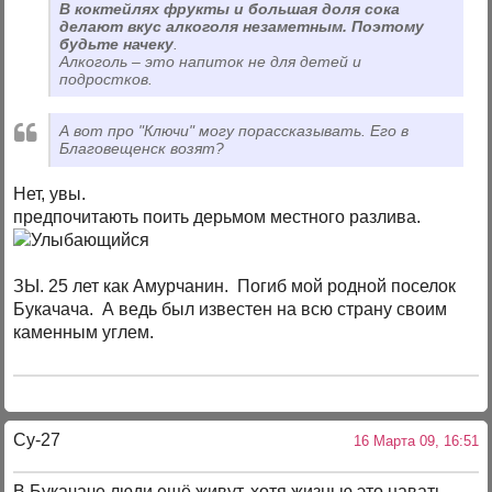
В коктейлях фрукты и большая доля сока
делают вкус алкоголя незаметным. Поэтому
будьте начеку
.
Алкоголь – это напиток не для детей и
подростков.
А вот про "Ключи" могу порассказывать. Его в
Благовещенск возят?
Нет, увы.
предпочитають поить дерьмом местного разлива.
ЗЫ. 25 лет как Амурчанин. Погиб мой родной поселок
Букачача. А ведь был известен на всю страну своим
каменным углем.
Су-27
16 Марта 09, 16:51
В Букачаче люди ещё живут, хотя жизнью это навать