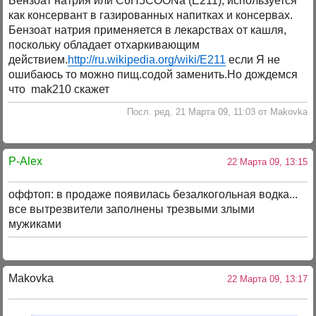
Бензоат натрия или C6H5COONa (Е211), используется
как консервант в ​газированных напитках и консервах.
Бензоат натрия применяется в ​лекарствах от кашля,
поскольку обладает отхаркивающим
действием.
http://ru.wikipedia.org/wiki/E211
если Я не
ошибаюсь то можно пищ.содой заменить.Но дождемся
что mak210 скажет
Посл. ред. 21 Марта 09, 11:03 от Makovka
P-Alex
22 Марта 09, 13:15
оффтоп: в продаже появилась безалкогольная водка...
все вытрезвители заполнены трезвыми злыми
мужиками
Makovka
22 Марта 09, 13:17