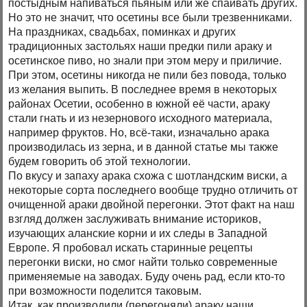
постыдным напиваться пьяным или же спаивать других.
Но это не значит, что осетины все были трезвенниками.
На праздниках, свадьбах, поминках и других
традиционных застольях наши предки пили араку и
осетинское пиво, но знали при этом меру и приличие.
При этом, осетины никогда не пили без повода, только
из желания выпить. В последнее время в некоторых
районах Осетии, особенно в южной её части, араку
стали гнать и из незернового исходного материала,
например фруктов. Но, всё-таки, изначально арака
производилась из зерна, и в данной статье мы также
будем говорить об этой технологии.
По вкусу и запаху арака схожа с шотландским виски, а
некоторые сорта последнего вообще трудно отличить от
очищенной араки двойной перегонки. Этот факт на наш
взгляд должен заслуживать внимание историков,
изучающих аланские корни и их следы в Западной
Европе. Я пробовал искать старинные рецепты
перегонки виски, но смог найти только современные
применяемые на заводах. Буду очень рад, если кто-то
при возможности поделится таковым.
Итак, как производили (перегоняли) араку наши