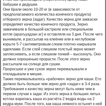
бабушки и дедушки.
Они брали около 10-20 кг (в зависимости от
предполагаемого количества конечного продукта)
отборного зерна (задаг). Качество зерна для закваски
определяет качество конечного продукта. Зерно
замачивали в большой кастрюле или специальном
котле (арахъуадзан аг) и оставляли на 3 дня. После чего
вынимали, и рассыпав на клеёнке или в неглубоком
корыте 5-7 сантиметровым слоем плотно накрывали
одеялами. Если слой слишком толстый зерно может
заплесневеть, а если слишком тонкий – высохнуть. Оно
должно хорошенько прорасти. После этого зерно
рассыпали на солнце для сушки.
Проросшее и уже сухое зерно перемалывали и
откладывали в мешке.
Также перемалывалось «рабочее» зерно для каши. Его
должно быть больше чем зерно для «задаг» в 3-4 раза.
Требования к качеству зерна могут быть ниже чем в
первом случае к задаг. Из этого зерна в больших литых
котлах варилась каша из расчёта 2 ведра воды на 2
ведра муки. После того, как каша немного остынет к ней