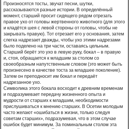
Произносятся тосты, звучат песни, шутки,
рассказываются разные истории. В определённый
момент, старший просит сидящего рядом отрезать
правое ухо от головы жертвенного животного (для этого
и кладётся шея с левой стороны от головы, чтобы не
закрывать правую). Тот отрезает его у основания, затем
слегка надрезает дважды, чтобы ухо этими надрезами
было поделено на три части, оставаясь цельным.
Старший берёт это ухо в левую руку, бокал – в правую
и, стоя, обращается к младшим за столом со
своеобразным напутственным словом (это может быть
произнесено в качестве тоста за младшее поколение).
Затем он преподносит им бокал и передаёт
надрезанное ухо.
Символика этого бокала восходит к древним временам
и подразумевает передачу жизненного опыта и
мудрости от старших к младшим, необходимости
прислушиваться к мнению старших. В Осетии молодым
часто желают «ошибаться в жизни, только следуя
советам старших», подразумевая, что в этом случае
ошибок будет минимум. За поминальным столом эта