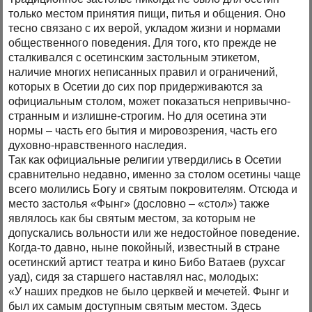
только местом принятия пищи, питья и общения. Оно
тесно связано с их верой, укладом жизни и нормами
общественного поведения. Для того, кто прежде не
сталкивался с осетинским застольным этикетом,
наличие многих неписанных правил и ограничений,
которых в Осетии до сих пор придерживаются за
официальным столом, может показаться непривычно-
странным и излишне-строгим. Но для осетина эти
нормы – часть его бытия и мировозрения, часть его
духовно-нравственного наследия.
Так как официальные религии утвердились в Осетии
сравнительно недавно, именно за столом осетины чаще
всего молились Богу и святым покровителям. Отсюда и
место застолья «Фынг» (дословно – «стол») также
являлось как бы святым местом, за которым не
допускались вольности или же недостойное поведение.
Когда-то давно, ныне покойный, известный в стране
осетинский артист театра и кино Бибо Ватаев (рухсаг
уад), сидя за старшего наставлял нас, молодых:
«У наших предков не было церквей и мечетей. Фынг и
был их самым доступным святым местом. Здесь