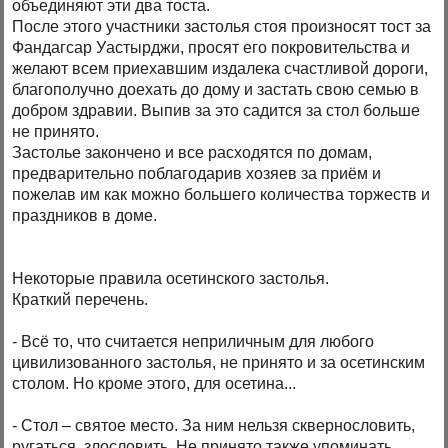
объединяют эти два тоста.
После этого участники застолья стоя произносят тост за
Фандагсар Уастырджи, просят его покровительства и
желают всем приехавшим издалека счастливой дороги,
благополучно доехать до дому и застать свою семью в
добром здравии. Выпив за это садится за стол больше
не принято.
Застолье закончено и все расходятся по домам,
предварительно поблагодарив хозяев за приём и
пожелав им как можно большего количества торжеств и
праздников в доме.
Некоторые правила осетинского застолья.
Краткий перечень.
- Всё то, что считается неприличным для любого
цивилизованного застолья, не принято и за осетинским
столом. Но кроме этого, для осетина...
- Стол – святое место. За ним нельзя сквернословить,
ругаться, злословить. Не принято также упоминать