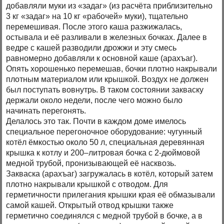
добавляли муки из «задаг» (из расчёта приблизительно
3 кг «задаг» на 10 кг «рабочей» муки), тщательно
перемешивая. После этого каша разжижалась,
остывала и её разливали в железных бочках. Далее в
ведре с кашей разводили дрожжи и эту смесь
равномерно добавляли к основной каше (арахъаг).
Опять хорошенько перемешав, бочки плотно накрывали
плотным материалом или крышкой. Воздух не должен
был поступать вовнутрь. В таком состоянии закваску
держали около недели, после чего можно было
начинать перегонять.
Делалось это так. Почти в каждом доме имелось
специальное перегоночное оборудование: чугунный
котёл ёмкостью около 50 л, специальная деревянная
крышка к котлу и 200–литровая бочка с 2-дюймовой
медной трубой, пронизывающей её насквозь.
Закваска (арахъаг) загружалась в котёл, который затем
плотно накрывали крышкой с отводом. Для
герметичности прилегания крышки края её обмазывали
самой кашей. Открытый отвод крышки также
герметично соединялся с медной трубой в бочке, а в