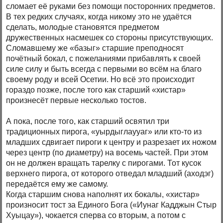
сломает её руками без помощи посторонних предметов.
В тех редких случаях, когда никому это не удаётся
сделать, молодые становятся предметом
дружественных насмешек со стороны присутствующих.
Сломавшему же «базыг» старшие преподносят
почётный бокал, с пожеланиями прибавлять к своей
силе силу и быть всегда с первыми во всём на благо
своему роду и всей Осетии. Но всё это происходит
гораздо позже, после того как старший «хистар»
произнесёт первые несколько тостов.
А пока, после того, как старший освятил три
традиционных пирога, «уырдыглаууаг» или кто-то из
младших сдвигает пироги к центру и разрезает их ножом
через центр (по диаметру) на восемь частей. При этом
он не должен вращать тарелку с пирогами. Тот кусок
верхнего пирога, от которого отведал младший (аходэг)
передаётся ему же самому.
Когда старшим снова наполнят их бокалы, «хистар»
произносит тост за Единого Бога («Иунаг Кадджын Стыр
Хуыцау»), чокается сперва со вторым, а потом с