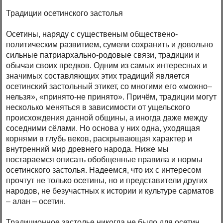
Традиции осетинского застолья
Осетины, наряду с существеным обществено-
политическим развитием, сумели сохранить и довольно
сильные патриархально-родовые связи, традиции и
обычаи своих предков. Одним из самых интересных и
значимых составляющих этих традиций является
осетинский застольный этикет, со многими его «можно–
нельзя», «принято-не принято». Причём, традиции могут
несколько меняться в зависимости от ущельского
происхождения данной общины, а иногда даже между
соседними сёлами. Но основа у них одна, уходящая
корнями в глубь веков, раскрывающая характер и
внутренний мир древнего народа. Ниже мы
постараемся описать обобщенные правила и нормы
осетинского застолья. Надеемся, что их с интересом
прочтут не только осетины, но и представители других
народов, не безучастных к истории и культуре сарматов
– алан – осетин.
Традиционное застолье никогда не было для осетин