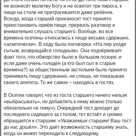
не вознесёт молитву Богу и не освятит три пирога, к
пище на столе не притрагивается даже ребёнок.
Всегда, когда старший произносит тост принято
приостановить приём пищи, прервать разговор и
внимательно слушать старшего. Вообще, во все
времена осетины относились к пище весьма сдержано,
«аскетически». В ходу была поговорка: «На пир уходи
сытым, возвращайся голодным». Она подчёркивает
факт того, что обжорство было в большом позоре, и
если даже очень голоден (а кто был сыт в старые
времена?) за общественным застольем было принято
принимать пищу сдержанно, не спеша, не показывая
своего апетита. То же самое – находясь в гостях.
В Осетии говорят, что из тоста старшего ничего нельзя
«выбрасывать», но добавлять к нему можно (только
обязательно «в тему»). Очередной тост доходит до
последнего сидящего за столом, тот встаёт и громко
обращается к старшим: «Уважаемые старшие! Ваш тост
до нас дошёл». Это даёт возможность старшему знать,
когда он может переходить к следующему.