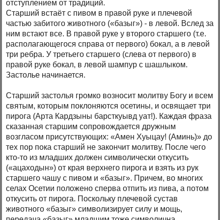
отступлением от традиций.
Старший встаёт с пивом в правой руке и плечевой
частью забитого животного («базыг») - в левой. Вслед за
ним встают все. В правой руке у второго старшего (т.е.
располагающегося справа от первого) бокал, а в левой
три ребра. У третьего старшего (слева от первого) в
правой руке бокал, в левой шампур с шашлыком.
Застолье начинается.
Старший застолья громко возносит молитву Богу и всем
святым, которым поклоняются осетины, и освящает три
пирога (Арта Кардзыны барсткуывд уат!). Каждая фраза
сказанная старшим сопровождается дружным
возгласом присутствующих: «Амен Хуыцау! (Аминь)» до
тех пор пока старший не закончит молитву. После чего
кто-то из младших должен символически откусить
(«ацаходын») от края верхнего пирога и взять из рук
старшего чашу с пивом и «базыг». Причем, во многих
селах Осетии положено сперва отпить из пива, а потом
откусить от пирога. Поскольку плечевой сустав
животного «базыг» символизирует силу и мощь,
передача «базыг» младшим тоже символична.