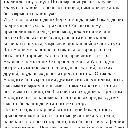
традиция отсутствует. Поэтому шейную часть туши
кладут с правой стороны от головы, символически как
бы закрывая правое ухо.
Итак, кто-то из младших берёт переданный бокал, делит
надрезанное ухо на три части. Обычно к нему
присоединяются ещё двое младших и втроём они,
после обычных слов благодарности и признания,
выпивают бокалы, закусывая доставшейся частью уха.
Затем они же наполняют бокал, и возвращают его
обратно. Старший, часто стоя, произносит тост за
младшее поколение. Он просит у Бога и Уастырджи
оберегать молодых от невзгод и несчастий, плохих
друзей, неудачных дорог и предательства. Он желает
молодым быть крепкими духом и сильными телом, быть
смелыми и мужественными, а также гордо и с честью
нести имя осетина, где бы они ни находились. При этом
молодым часто напоминают, что для их предков даже
смерть была предпочтительнее позору.
После того, как старший выпьет свой бокал, к тосту
присоединяются все остальные участники застолья,
начиная со второго старшего, как обычно – «эстафетой»
по три человека. Причём, если старший (-ие) выпил (-ли)