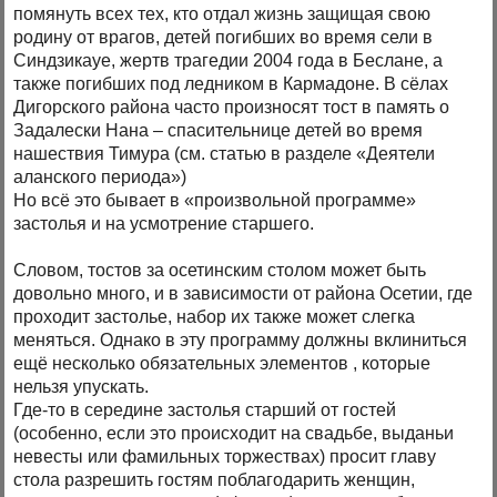
помянуть всех тех, кто отдал жизнь защищая свою
родину от врагов, детей погибших во время сели в
Синдзикауе, жертв трагедии 2004 года в Беслане, а
также погибших под ледником в Кармадоне. В сёлах
Дигорского района часто произносят тост в память о
Задалески Нана – спасительнице детей во время
нашествия Тимура (см. статью в разделе «Деятели
аланского периода»)
Но всё это бывает в «произвольной программе»
застолья и на усмотрение старшего.
Словом, тостов за осетинским столом может быть
довольно много, и в зависимости от района Осетии, где
проходит застолье, набор их также может слегка
меняться. Однако в эту программу должны вклиниться
ещё несколько обязательных элементов , которые
нельзя упускать.
Где-то в середине застолья старший от гостей
(особенно, если это происходит на свадьбе, выданьи
невесты или фамильных торжествах) просит главу
стола разрешить гостям поблагодарить женщин,