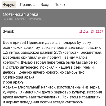
Форум
Правила
Вход
Поиск
Осетинская арака
Рецепты напитков
Дистилляты
dymok
11 Дек. 13, 22:37
Всем привет! Привезли давеча в подарок бутылку
осетинской араки. Бутылка непримечательная, пластик,
1,5 литра, заводской разлив! 25% крепости. Бесцветная.
Довольно оригинальный продукт... ввиду малой
крепости. Думаю вторая перегонка была бы самое то.
Ну, стало интересно, поискал и нашел в сети. Чем и
делюсь. Конечно ничего нового, но самобытно.
Осетинская арака
Ирон арахъ
Арака – алкогольный напиток, изготовленный из зерна
кукурузы, ячменя или других зерновых культур. История
араки насчитывает тысячелетия. При этом в традициях
и нормах поведения осетин всегда считалось