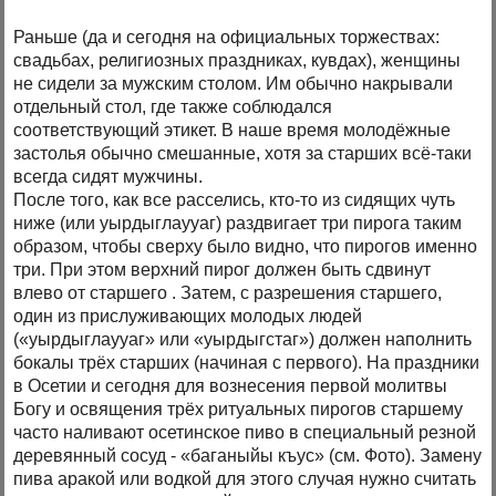
Раньше (да и сегодня на официальных торжествах:
свадьбах, религиозных праздниках, кувдах), женщины
не сидели за мужским столом. Им обычно накрывали
отдельный стол, где также соблюдался
соответствующий этикет. В наше время молодёжные
застолья обычно смешанные, хотя за старших всё-таки
всегда сидят мужчины.
После того, как все расселись, кто-то из сидящих чуть
ниже (или уырдыглаууаг) раздвигает три пирога таким
образом, чтобы сверху было видно, что пирогов именно
три. При этом верхний пирог должен быть сдвинут
влево от старшего . Затем, с разрешения старшего,
один из прислуживающих молодых людей
(«уырдыглаууаг» или «уырдыгстаг») должен наполнить
бокалы трёх старших (начиная с первого). На праздники
в Осетии и сегодня для вознесения первой молитвы
Богу и освящения трёх ритуальных пирогов старшему
часто наливают осетинское пиво в специальный резной
деревянный сосуд - «баганыйы къус» (см. Фото). Замену
пива аракой или водкой для этого случая нужно считать