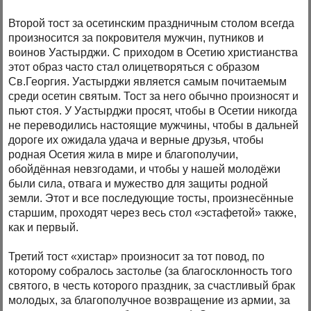
Второй тост за осетинским праздничным столом всегда
произносится за покровителя мужчин, путников и
воинов Уастырджи. С приходом в Осетию христианства
этот образ часто стал олицетворяться с образом
Св.Георгия. Уастырджи является самым почитаемым
среди осетин святым. Тост за него обычно произносят и
пьют стоя. У Уастырджи просят, чтобы в Осетии никогда
не переводились настоящие мужчины, чтобы в дальней
дороге их ожидала удача и верные друзья, чтобы
родная Осетия жила в мире и благополучии,
обойдённая невзгодами, и чтобы у нашей молодёжи
были сила, отвага и мужество для защиты родной
земли. Этот и все последующие тосты, произнесённые
старшим, проходят через весь стол «эстафетой» также,
как и первый.
Третий тост «хистар» произносит за тот повод, по
которому собралось застолье (за благосклонность того
святого, в честь которого праздник, за счастливый брак
молодых, за благополучное возвращение из армии, за