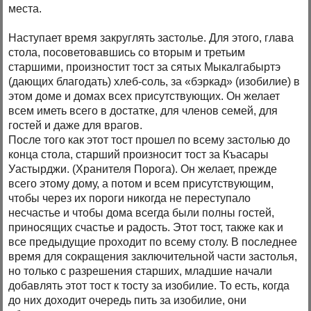
места.
Наступает время закруглять застолье. Для этого, глава
стола, посоветовавшись со вторым и третьим
старшими, произностит тост за сятых Мыкалгабыртэ
(дающих благодать) хлеб-соль, за «бэркад» (изобилие) в
этом доме и домах всех присутствующих. Он желает
всем иметь всего в достатке, для членов семей, для
гостей и даже для врагов.
После того как этот тост прошел по всему застолью до
конца стола, старший произносит тост за Къасары
Уастырджи. (Хранителя Порога). Он желает, прежде
всего этому дому, а потом и всем присутствующим,
чтобы через их пороги никогда не переступало
несчастье и чтобы дома всегда были полны гостей,
приносящих счастье и радость. Этот тост, также как и
все предыдущие проходит по всему столу. В последнее
время для сокращения заключительной части застолья,
но только с разрешения старших, младшие начали
добавлять этот тост к тосту за изобилие. То есть, когда
до них доходит очередь пить за изобилие, они