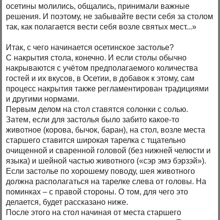
осетины молились, общались, принимали важные
решения. И поэтому, не забывайте вести себя за столом
так, как полагается вести себя возле святых мест...»
Итак, с чего начинается осетинское застолье?
С накрытия стола, конечно. И если столы обычно
накрываются с учётом предполагаемого количества
гостей и их вкусов, в Осетии, в добавок к этому, сам
процесс накрытия также регламентирован традициями
и другими нормами.
Первым делом на стол ставятся солонки с солью.
Затем, если для застолья было забито какое-то
животное (корова, бычок, баран), на стол, возле места
старшего ставится широкая тарелка с тщательно
очищенной и сваренной головой (без нижней челюсти и
языка) и шейной частью животного («сэр эмэ бэрзэй»).
Если застолье по хорошему поводу, шея животного
должна располагаться на тарелке слева от головы. На
поминках – с правой стороны. О том, для чего это
делается, будет рассказано ниже.
После этого на стол начиная от места старшего