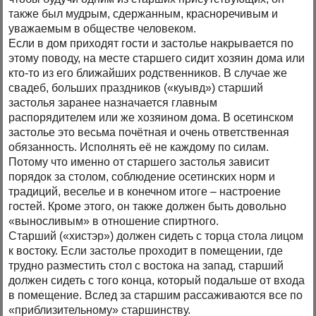
также был мудрым, сдержанным, красноречивым и
уважаемым в обществе человеком.
Если в дом приходят гости и застолье накрывается по
этому поводу, на месте старшего сидит хозяин дома или
кто-то из его ближайших родственников. В случае же
свадеб, больших праздников («куывд») старший
застолья заранее назначается главным
распорядителем или же хозяином дома. В осетинском
застолье это весьма почётная и очень ответственная
обязанность. Исполнять её не каждому по силам.
Потому что именно от старшего застолья зависит
порядок за столом, соблюдение осетинских норм и
традиций, веселье и в конечном итоге – настроение
гостей. Кроме этого, он также должен быть довольно
«выносливым» в отношение спиртного.
Старший («хистэр») должен сидеть с торца стола лицом
к востоку. Если застолье проходит в помещении, где
трудно разместить стол с востока на запад, старший
должен сидеть с того конца, который подальше от входа
в помещение. Вслед за старшим рассаживаются все по
«приблизительному» старшинству.