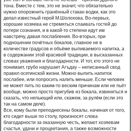
тона. Вместе с тем, это не значит, что обязательно
нужно опорожнить гранённый стакан водки, как это
делал известный герой М.Шолохова. Во-первых,
хорошие хозяева не стремяться спаивать гостей до
потери сознания, и в какой-то степени идут им
навстречу, давая послабления. Во-вторых, при
подношении почётных бокалов, главное не в
количестве градусов и объёме выпиваемого напитка, а
в содержании этой красивой традиции, в высказанных
словах уважения и благодарности. И тот, кто этого не
понимает, грубо нарушает Агъдау – неписанный свод
правил осетинской жизни. Можно выпить напиток
послабее, или попросить налить меньше. Если человек
не может пить по каким-то веским причинам или не пьёт
вообще, можно просто пригубив из бокала, извиниться и
сказать, что непьющий или, скажем, за рулём (если это
так на самом деле).
Все, кому были преподнесены бокалы, начиная от того,
кто сидит выше по столу, произносят слова
благодарности за оказанную честь, желают хозяевам
счастья, удачи и процветания, а также возможности