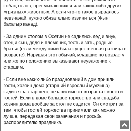
собак, ослов, пресмыкающихся или каких-либо других
«грязных» животных. А если что-то такое вырвалось
невзначай, нужно обязательно извиниться (Фынг
бахатыр канад).
- За одним столом в Осетии не садились дед и внук,
отец и сын, дядя и племяник, тесть и зять, родные
братья (если между ними была существенная разница в
возрасте). Нарушая этот обычай, младшие по возрасту
или же по положению выказывают неуважение к
старшим.
- Если вне каких-либо празднований в дом пришли
гости, хозяин дома (старший взрослый мужчина)
садится за старшего, независимо от возраста своего и
гостей. Если в доме большое торжество или свадьба,
хозяин дома вообще за стол не садится. Он смотрит за
тем, чтобы гостей торжества принимали как можно
лучше, передавая свои замечания и просьбы
распорядителю праздника.