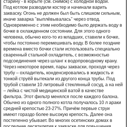
старину - в корыте (см. снимок) с холодной водой.
Под котлом разводили костер и начинали варить
закваску. Огонь не должен был быть слишком сильным,
иначе заварка "выплёвывалась" через отвод.
Одновременно с этим необходимо было держать воду в
бочке в охлажденном состоянии. Для этого одного
человека, обычно кого-то из младших, ставили к бочке,
чтобы постоянно перемешивать воду. В более поздние
времена вместо бочки стали использовать специально
сваренный стальной охладитель, с возможностью
подсоединения через шланг к водопроводному крану.
Через некоторое время, пары закваски, проходя через
трубу – охладитель, конденсировались в жидкость и
тонкой струёй вытекали из другого конца трубы. Под
трубой ставили 10 литровый стеклянный сосуд, а на ней
– лейка с чистой медицинской ватой в качестве
фильтра. Этот фильтр менялся после каждого балона.
Обычно из одного полного котла получалось 10 л араки
средней крепостью 23-27%. Причём первые струи
имеют гораздо более высокую крепость. Далее она
постепенно убывает. Во многих осетинских домах в
последние десятилетия к закваске для повышения