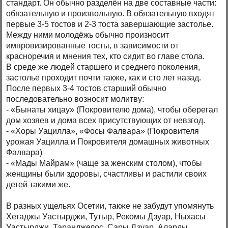
стандарт. Он обычно разделён на две составные части:
обязательную и произвольную. В обязательную входят
первые 3-5 тостов и 2-3 тоста завершающие застолье.
Между ними молодёжь обычно произносит
импровизированные тосты, в зависимости от
красноречия и мнения тех, кто сидит во главе стола.
В среде же людей старшего и среднего поколения,
застолье проходит почти также, как и сто лет назад.
После первых 3-4 тостов старший обычно
последовательно возносит молитву:
- «Бынаты хицау» (Покровителю дома), чтобы оберегал
дом хозяев и дома всех присутствующих от невзгод.
- «Хоры Уацилла», «Фосы Фалвара» (Покровителя
урожая Уацилла и Покровителя домашных животных
Фалвара)
- «Мады Майрам» (чаще за женским столом), чтобы
женщины были здоровы, счастливы и растили своих
детей такими же.
В разных ущельях Осетии, также не забудут упомянуть
Хетаджы Уастырджи, Тутыр, Рекомы Дзуар, Ныхасы
Уастырджи, Таранджелос, Сары Дзуар, Аларды,