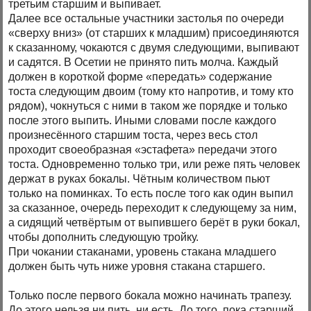
третьим старшим и выпивает.
Далее все остальные участники застолья по очереди
«сверху вниз» (от старших к младшим) присоединяются
к сказанному, чокаются с двумя следующими, выпивают
и садятся. В Осетии не принято пить молча. Каждый
должен в короткой форме «передать» содержание
тоста следующим двоим (тому кто напротив, и тому кто
рядом), чокнуться с ними в таком же порядке и только
после этого выпить. Иными словами после каждого
произнесённого старшим тоста, через весь стол
проходит своеобразная «эстафета» передачи этого
тоста. Одновременно только три, или реже пять человек
держат в руках бокалы. Чётным количеством пьют
только на поминках. То есть после того как один выпил
за сказанное, очередь переходит к следующему за ним,
а сидящий четвёртым от выпившего берёт в руки бокал,
чтобы дополнить следующую тройку.
При чокании стаканами, уровень стакана младшего
должен быть чуть ниже уровня стакана старшего.
Только после первого бокала можно начинать трапезу.
До этого нельзя ни пить, ни есть. До того, пока старший