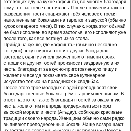
готовящих еду на кухне (афсинта), во многом благодаря
кому, это застолье состоялось. После получения такого
разрешения, гости снаряжают трёх человек с тремя
наполненными бокалами на тарелке и закуской (обычно
кусок отварного мяса). В тех случаях. когда этот обычай
не был исполнен во время застолья, его исполняют уже
после того, как все встанут из-за стола.
Прийдя на кухню, где «афсинта» (обычно несколько
соседок) пекут пироги готовят другие блюда для
застолья, один из уполномоченных от имени своих
старших и других гостей произносит заздравную в их
честь, благодарит за вкусно-приготовленную пищу и
желает им всегда показывать своё кулинарное
искусство только на праздниках и свадьбах.
После этого трое молодых людей преподносят свои
благодарственные бокалы трём старшим женщинам. В
ответ на это те также благодарят гостей за оказанную
честь, желают им и впредь придерживаться норм
высокой морали и чести (Агъдау), соблюдая красивые
традиции своего народа. Женщины обычно сами редко
выпивают преподнесённые бокалы.Чаще возвращают
их гостям со словами: «Нуазэн дыууэрдэм у» (Почёт и