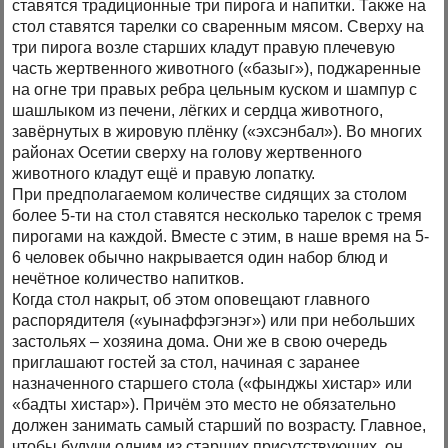
ставятся традиционные три пирога и напитки. Также на
стол ставятся тарелки со сваренным мясом. Сверху на
три пирога возле старших кладут правую плечевую
часть жертвенного животного («базыг»), поджаренные
на огне три правых ребра цельным куском и шампур с
шашлыком из печени, лёгких и сердца животного,
завёрнутых в жировую плёнку («эхсэнбал»). Во многих
районах Осетии сверху на голову жертвенного
животного кладут ещё и правую лопатку.
При предполагаемом количестве сидящих за столом
более 5-ти на стол ставятся несколько тарелок с тремя
пирогами на каждой. Вместе с этим, в наше время на 5-
6 человек обычно накрывается один набор блюд и
нечётное количество напитков.
Когда стол накрыт, об этом оповещают главного
распорядителя («уынаффэгэнэг») или при небольших
застольях – хозяина дома. Они же в свою очередь
приглашают гостей за стол, начиная с заранее
назначенного старшего стола («фынджы хистар» или
«бадты хистар»). Причём это место не обязательно
должен занимать самый старший по возрасту. Главное,
чтобы будучи одним из старших присутствующих, он