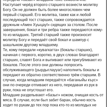
Наступает черёд второго старшего вознести молитву
Богу. Он не должен быть более многословен чем
первый старший. Его молитва, также как и любой
последующий тост старших, также сопровождается
дружным «Амен Хуыцау!» сидящих за столом. После
завершения, бокал и три ребра также передаются кому-
то из младших. Третий старший также произносит
молитву Богу и передаёт свой бокал и шампур с
шашлыком другому младшему.
Те, кому передали «кувагкагта» (бокалы старших),
начиная с первого, коротко, в двух словах благодарят
старших, славят Бога и выпивают или пригубливают из
бокалов. После этого они должны попросить
обслуживающего (уырдыглаууаг) наполнить бокалы и
передают их обратно соответственно трём старшим. В
случае, когда младшим передаётся «баганыйы къус»
они по очереди отпивают из него, передавая из рук в
руки, пока не опустошат его.
Младшие разделывают «базыг» ножом, очищая кость от
мяса. В случае, если был забит баран, обычно кость
ходит по рукам до тех пор пока кто-то из молодых не