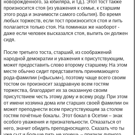
новорожденного, за юбиляра, и т.д.). Этот тост также
произносится стоя (из уважения к семье, к старшим
этого рода и значимости самого события). Во время
любых торжеств, если тост произносится стоя и пить
полагается только стоя. На поминках же наоборот -
даже если человек высказался стоя, выпить он должен
сидя.
После третьего тоста, старший, из соображений
народной демократии и уважения к присутствующим,
может предоставить слово второму старшему. На этом
месте обычно сидит представитель принимающего
рода-фамилии («фысым»), поэтому чаще всего своим
тостом он произносит заздравную всем гостям
торжества, благодарит их за оказанную своим
присутствием честь этому дому и всему роду. При этом
от имени хозяина дома или старших своей фамилии он
может преподнести всем присутствующим за столом
гостям почётные бокалы. Этот бокал в Осетии – знак
особого уважения и признательности. Отказаться от
него, значит обидеть преподносящего. Сказать что ты
уже сыт и больше пить не хочешь – признак дурного