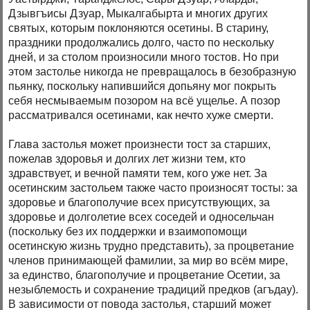
Дзывгъисы Дзуар, Мыкалгабырта и многих других
святых, которым поклоняются осетины. В старину,
праздники продолжались долго, часто по нескольку
дней, и за столом произносили много тостов. Но при
этом застолье никогда не превращалось в безобразную
пьянку, поскольку напившийся допьяну мог покрыть
себя несмываемым позором на всё ущелье. А позор
рассматривался осетинами, как нечто хуже смерти.
Глава застолья может произнести тост за старших,
пожелав здоровья и долгих лет жизни тем, кто
здравствует, и вечной памяти тем, кого уже нет. За
осетинским застольем также часто произносят тосты: за
здоровье и благополучие всех присутствующих, за
здоровье и долголетие всех соседей и односельчан
(поскольку без их поддержки и взаимопомощи
осетинскую жизнь трудно представить), за процветание
членов принимающей фамилии, за мир во всём мире,
за единство, благополучие и процветание Осетии, за
незыблемость и сохранение традиций предков (агъдау).
В зависимости от повода застолья, старший может