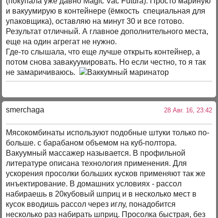
(покупала уже давно Magic Vac Futura). Просто мариную
и вакуумирую в контейнере (ёмкость специальная для
упаковщика), оставляю на минут 30 и все готово.
Результат отличный. А главное дополнительного места,
еще на один агрегат не нужно.
Где-то слышала, что еще лучше открыть контейнер, а
потом снова завакуумировать. Но если честно, то я так
не замаричиваюсь.
smerchaga
28 Авг. 16, 23:42
Мясокомбинаты используют подобные штуки только по-
больше. с барабаном объемом на куб-полтора.
Вакуумный массажер называется. В профильной
литературе описана технология применения. Для
ускорения просолки больших кусков применяют так же
инъектирование. В домашних условиях - рассол
набираешь в 20кубовый шприц и в несколько мест в
кусок вводишь рассол через иглу, понадобится
несколько раз набирать шприц. Просолка быстрая, без