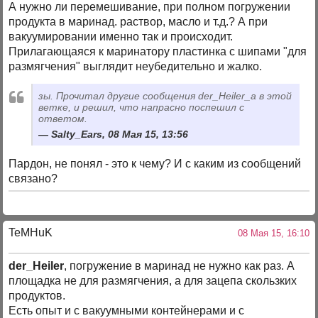
А нужно ли перемешивание, при полном погружении
продукта в маринад. раствор, масло и т.д.? А при
вакуумировании именно так и происходит.
Прилагающаяся к маринатору пластинка с шипами "для
размягчения" выглядит неубедительно и жалко.
зы. Прочитал другие сообщения der_Heiler_а в этой
ветке, и решил, что напрасно поспешил с
ответом.
Salty_Ears, 08 Мая 15, 13:56
Пардон, не понял - это к чему? И с каким из сообщений
связано?
TeMHuK
08 Мая 15, 16:10
der_Heiler
, погружение в маринад не нужно как раз. А
площадка не для размягчения, а для зацепа скользких
продуктов.
Есть опыт и с вакуумными контейнерами и с