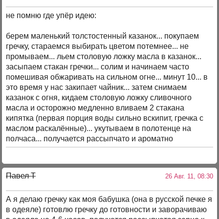
не помню где упёр идею:
берем маленький толстостенный казанок... покупаем
гречку, стараемся выбирать цветом потемнее... не
промываем... льем столовую ложку масла в казанок...
засыпаем стакан гречки... солим и начинаем часто
помешивая обжаривать на сильном огне... минут 10... в
это время у нас закипает чайник... затем снимаем
казанок с огня, кидаем столовую ложку сливочного
масла и осторожно медленно вливаем 2 стакана
кипятка (первая порция воды сильно вскипит, гречка с
маслом раскалённые)... укутываем в полотенце на
полчаса... получается рассыпчато и ароматно
Павел T
26 Авг. 11, 08:30
А я делаю гречку как моя бабушка (она в русской печке я
в одеяле) готовлю гречку до готовности и заворачиваю