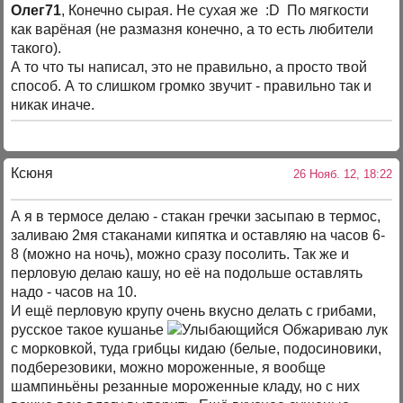
Олег71
, Конечно сырая. Не сухая же :D По мягкости
как варёная (не размазня конечно, а то есть любители
такого).
А то что ты написал, это не правильно, а просто твой
способ. А то слишком громко звучит - правильно так и
никак иначе.
Ксюня
26 Нояб. 12, 18:22
А я в термосе делаю - стакан гречки засыпаю в термос,
заливаю 2мя стаканами кипятка и оставляю на часов 6-
8 (можно на ночь), можно сразу посолить. Так же и
перловую делаю кашу, но её на подольше оставлять
надо - часов на 10.
И ещё перловую крупу очень вкусно делать с грибами,
русское такое кушанье
Обжариваю лук
с морковкой, туда грибцы кидаю (белые, подосиновики,
подберезовики, можно мороженные, я вообще
шампиньёны резанные мороженные кладу, но с них