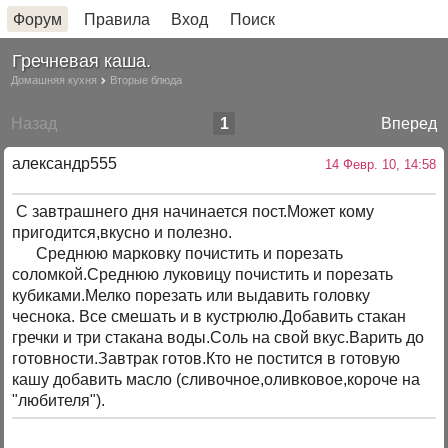
Форум
Правила
Вход
Поиск
Гречневая каша.
Домашняя кухня
Вторые блюда
Назад
1
Вперед
александр555
14 Февр. 10, 14:58
С завтрашнего дня начинается пост.Может кому
пригодится,вкусно и полезно.
Среднюю марковку почистить и порезать
соломкой.Среднюю луковицу почистить и порезать
кубиками.Мелко порезать или выдавить головку
чеснока. Все смешать и в кустрюлю.Добавить стакан
гречки и три стакана воды.Соль на свой вкус.Варить до
готовности.Завтрак готов.Кто не постится в готовую
кашу добавить масло (сливочное,оливковое,короче на
"любителя").