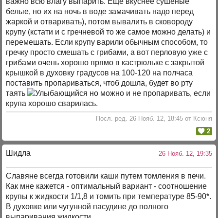
важно всю влагу выпарить. Ещё вкуснее сушеные
белые, но их на ночь в воде замачивать надо перед
жаркой и отваривать), потом вывалить в сковороду
крупу (кстати и с гречневой то же самое можно делать) и
перемешать. Если крупу варили обычным способом, то
гречку просто смешать с грибами, а вот перловую уже с
грибами очень хорошо прямо в кастрюльке с закрытой
крышкой в духовку градусов на 100-120 на полчаса
поставить пропариваться, чтоб дошла, будет во рту
таять
но можно и не пропаривать, если
крупа хорошо сварилась.
Посл. ред. 26 Нояб. 12, 18:45 от Ксюня
2
Шидла
26 Нояб. 12, 19:35
Славяне всегда готовили каши путем томления в печи.
Как мне кажется - оптимальный вариант - соотношение
крупы к жидкости 1/1,8 и томить при температуре 85-90*.
В духовке или чугунной пасудине до полного
выпаривания жидкости.