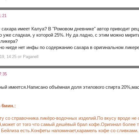
1:21
сахара имеет Калуа? В "Ромовом дневнике" автор приводит реце
о уже сладкая, у которой 25%. Ну да ладно, с этим можно мирит
 ликера?
 но нигде нет инфы по содержанию сахара в оригинальном ликере
9, 14:25 от Paganell
7:35
ный имеется.Написано объёмная доля этилового спирта 20%,масс
 6мин.:
ту со справочника ликёро-водочных изделий.По вкусу вроде не 
может от того что самый дешёвый брал кофе.Оригинал более т
т Бейлиза есть.Конфеты напоминает,карамель кофе со сливками.