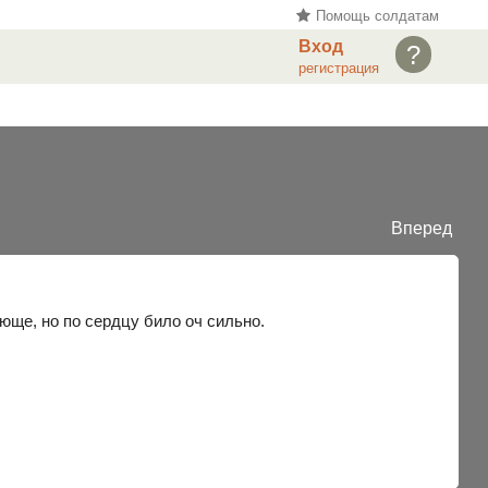
Помощь солдатам
Вход
?
регистрация
Вперед
яюще, но по сердцу било оч сильно.