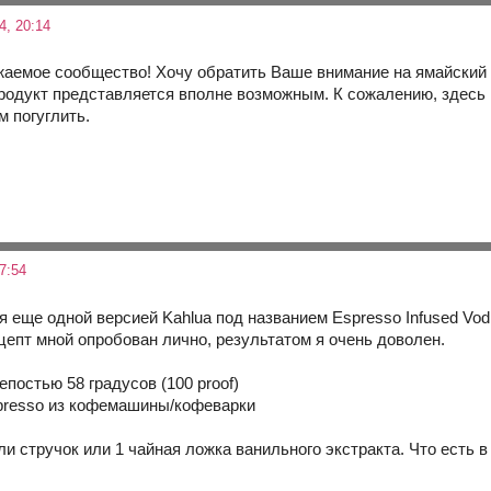
4, 20:14
аемое сообщество! Хочу обратить Ваше внимание на ямайский ли
продукт представляется вполне возможным. К сожалению, здесь 
 погуглить.
7:54
я еще одной версией Kahlua под названием Espresso Infused Vo
цепт мной опробован лично, результатом я очень доволен.
епостью 58 градусов (100 proof)
presso из кофемашины/кофеварки
или стручок или 1 чайная ложка ванильного экстракта. Что есть в