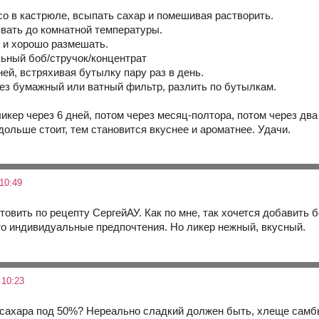
со в кастрюле, всыпать сахар и помешивая растворить.
ывать до комнатной температуры.
у и хорошо размешать.
льный боб/стручок/концентрат
ней, встряхивая бутылку пару раз в день.
рез бумажный или ватный фильтр, разлить по бутылкам.
ликер через 6 дней, потом через месяц-полтора, потом через д
дольше стоит, тем становится вкуснее и ароматнее. Удачи.
10:49
овить по рецепту СергейАУ. Как по мне, так хочется добавить б
то индивидуальные предпочтения. Но ликер нежный, вкусный.
 10:23
 сахара под 50%? Нереально сладкий должен быть, хлеще самбы,