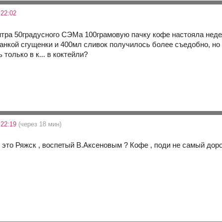
 22:02
итра 50градусного СЭМа 100грамовую пачку кофе настояла неде
анкой сгущенки и 400мл сливок получилось более съедобно, но 
 только в к... в коктейли?
 22:19
(через 18 мин)
и это Ряжск , воспетый В.Аксеновым ? Кофе , поди не самый дор