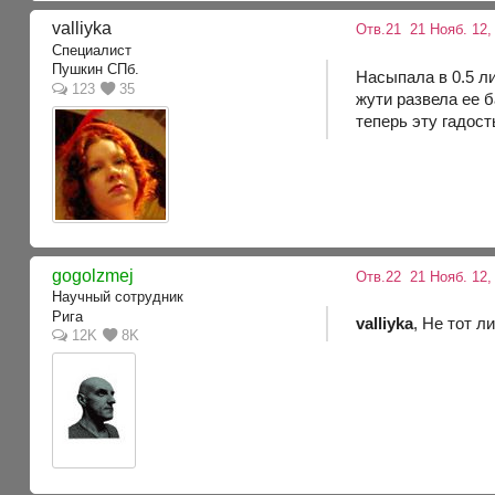
valliyka
Отв.21
21 Нояб. 12,
Специалист
Пушкин СПб.
Насыпала в 0.5 л
123
35
жути развела ее б
теперь эту гадость
gogolzmej
Отв.22
21 Нояб. 12,
Научный сотрудник
Рига
valliyka
, Не тот л
12K
8K