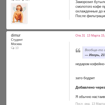
Заморозил бутылк
смолотого кофе пр
охлажденные до к
После фильтрации
dimur
Отв.31
13 Марта 15,
Студент
Москва
10
Вообще-то 
Игорь, 21
недаром кофейно-
зато бодрит
Добавлено через
Я обычно настаив
Посл. ред. 13 Марта 