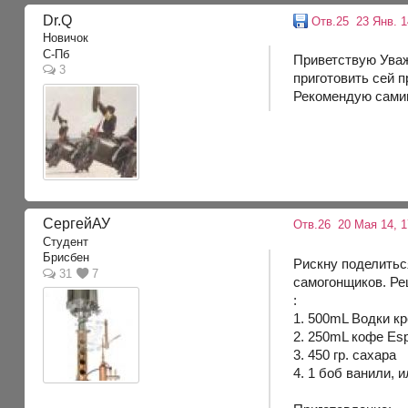
Dr.Q
Отв.25
23 Янв. 1
Новичок
С-Пб
Приветствую Уваж
3
приготовить сей 
Рекомендую самим
СергейАУ
Отв.26
20 Мая 14, 1
Студент
Брисбен
Рискну поделитьс
31
7
самогонщиков. Ре
:
1. 500mL Водки кр
2. 250mL кофе Es
3. 450 гр. сахара
4. 1 боб ванили, 