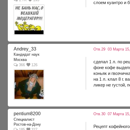
слоем куантро и 
Andrey_33
Отв.29
03 Марта 15,
Кандидат наук
Москва
сделал 1 л. по ре
366
126
фоне кофе выделя
коньяк и гвозчичк
на 1 л. клал 8 г.
ликер не густой, п
pentium8200
Отв.30
07 Марта 15,
Специалист
Ростов-на-Дону
Рецепт кофейного
185
327