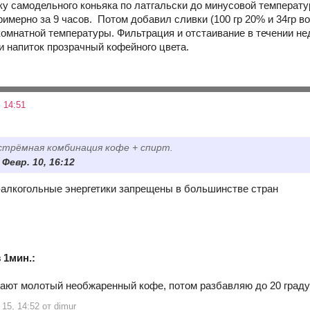
у самодельного коньяка по латгальски до минусовой температур
имерно за 9 часов. Потом добавил сливки (100 гр 20% и 34гр во
омнатной температуры. Фильтрация и отстаивание в течении нед
 напиток прозрачный кофейного цвета.
 14:51
стрёмная комбинация кофе + спирт.
 Февр. 10, 16:12
алкогольные энергетики запрещены в большинстве стран
 1мин.:
ают молотый необжаренный кофе, потом разбавляю до 20 граду
15, 14:52 от dimur