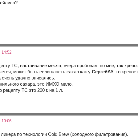
бейлиса?
 14:52
цепту ТС, настаивание месяц, вчера пробовал. по мне, так крепо
ется, может быть если класть сахар как у
СергейАУ
, то крепос
а очень удачно вписались.
 ванильного сахара, это ИМХО мало.
о рецепту ТС это 200 г. на 1 л.
 19:06
 ликера по технологии Cold Brew (холодного фильтрования).