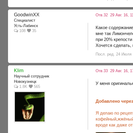
GoodwinXX
Отв.32
29 Авг. 16, 1
Специалист
Усть-Лабинск
Какое содержание 
108
35
мне так Лимончел
при 20% крепости
Хочется сделать,
Посл. ред. 24 Июля 1
Klim
Отв.33
29 Авг. 16, 1
Научный сотрудник
Новокузнецк
У меня оригиналь
1.8K
565
Добавлено через
Я делаю по рецеп
кофейный,жжёный,
вроде как даже о