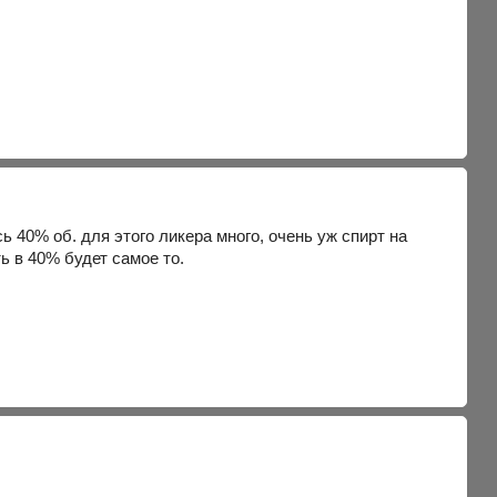
сь 40% об. для этого ликера много, очень уж спирт на
ть в 40% будет самое то.