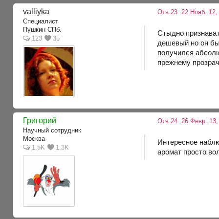
valliyka
Отв.23
22 Нояб. 12,
Специалист
Пушкин СПб.
Стыдно признавать
123
35
дешевый но он бы
получился абсолю
прежнему прозрач
Григорий
Отв.24
26 Февр. 13,
Научный сотрудник
Москва
Интересное наблю
1.5K
1.3K
аромат просто во