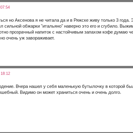
 07:54
ся но Аксенова я не читала да и в Ряжске живу только 3 года.
л сильной обжарки "итальяно" наверно это его и сгубило. Выжим
тно прозрачный напиток с настойчивым запахом кофе думаю чег
но очень уж завораживает.
 18:12
дение. Вчера нашел у себя маленькую бутылочку в которой бы
лшебный. Видимо он может храниться очень и очень долго.