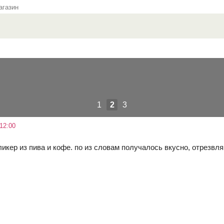
газин
1
2
3
12:00
икер из пива и кофе. по из словам получалось вкусно, отрезвл