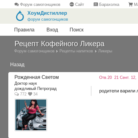
Форум самогонщиков
Сайт
Барахолка
Ма
ХоумДистиллер
форум самогонщиков
Правила
Вход
Поиск
Рецепт Кофейного Ликера
Форум самогонщиков
Рецепты напитков
Ликеры
Назад
Рожденная Светом
Отв.20
21 Сент. 12, 
Доктор наук
дождливый Петроград
родители варили л
772
34