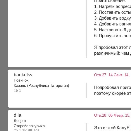
Приготовление:
1. Нагреть эспрес
2. Поставить ост
3. Добавить водк
4. Добавить вани
5. Настаивать 6 д
6. Пропустить че
Я пробовал этот 
различимый: чем 
banketsv
Отв.27
14 Сент. 14, 
Новичок
Казань (Республика Татарстан)
Попробовал пригот
1
поэтому скорее э
dila
Отв.28
06 Февр. 15,
Доцент
Старобелокуриха
Это в этой КалуЕ
1.7K
193