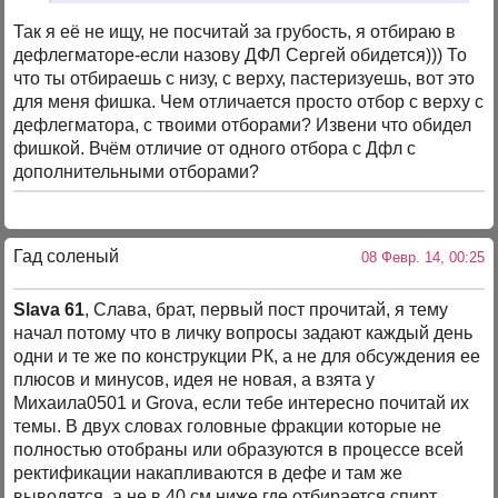
Так я её не ищу, не посчитай за грубость, я отбираю в
дефлегматоре-если назову ДФЛ Сергей обидется))) То
что ты отбираешь с низу, с верху, пастеризуешь, вот это
для меня фишка. Чем отличается просто отбор с верху с
дефлегматора, с твоими отборами? Извени что обидел
фишкой. Вчём отличие от одного отбора с Дфл с
дополнительными отборами?
Гад соленый
08 Февр. 14, 00:25
Slava 61
, Слава, брат, первый пост прочитай, я тему
начал потому что в личку вопросы задают каждый день
одни и те же по конструкции РК, а не для обсуждения ее
плюсов и минусов, идея не новая, а взята у
Михаила0501 и Grova, если тебе интересно почитай их
темы. В двух словах головные фракции которые не
полностью отобраны или образуются в процессе всей
ректификации накапливаются в дефе и там же
выводятся, а не в 40 см ниже где отбирается спирт.