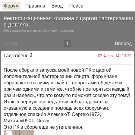
Форум
Правила
Вход
Поиск
Ректификационная колонна с царгой пастеризации
в деталях.
Оборудование для перегонки и ректификации
Назад
1
Вперед
Гад соленый
07 Февр. 14, 13:20
После сборки и запуска моей новой РК с царгой
дополнительной пастеризации спирта, форумчане
обращаются в личку и скайп с вопросами об деталях
при чем одними и теми же, чтоб не повторяться каждый
раз и надеясь, что это кому-то поможет создаю эту тему!
Итак, в первую очередь хочу поблагодарить за
оказанную в создании помощь всех форумчан,
отдельное спасибо АлексеюТ, Сергею1972,
Михаилу0501, Grovу,
Это РК в сборе еще не утепленная: