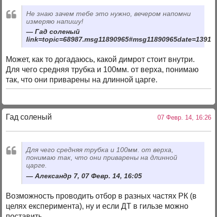
Не знаю зачем тебе это нужно, вечером напомни
измеряю напишу!
Гад соленый
link=topic=68987.msg11890965#msg11890965date=13917
Может, как то догадаюсь, какой димрот стоит внутри.
Для чего средняя трубка и 100мм. от верха, понимаю
так, что они приварены на длинной царге.
Гад соленый
07 Февр. 14, 16:26
Для чего средняя трубка и 100мм. от верха,
понимаю так, что они приварены на длинной
царге.
Александр 7, 07 Февр. 14, 16:05
Возможность проводить отбор в разных частях РК (в
целях експеримента), ну и если ДТ в гильзе можно
поставить.