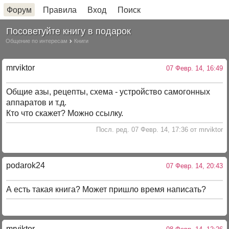
Форум
Правила
Вход
Поиск
Посоветуйте книгу в подарок
Общение по интересам
Книги
mrviktor
07 Февр. 14, 16:49
Общие азы, рецепты, схема - устройство самогонных
аппаратов и т.д.
Кто что скажет? Можно ссылку.
Посл. ред. 07 Февр. 14, 17:36 от mrviktor
podarok24
07 Февр. 14, 20:43
А есть такая книга? Может пришло время написать?
mrviktor