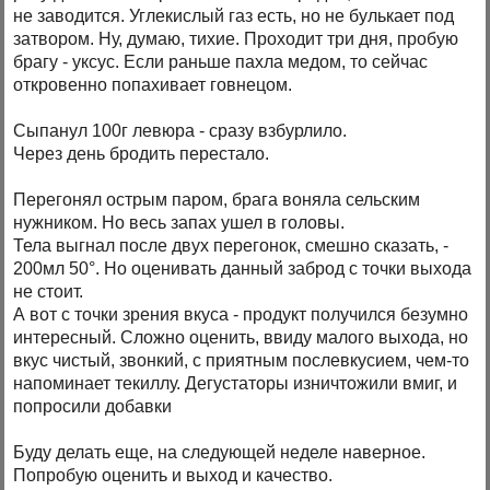
не заводится. Углекислый газ есть, но не булькает под
затвором. Ну, думаю, тихие. Проходит три дня, пробую
брагу - уксус. Если раньше пахла медом, то сейчас
откровенно попахивает говнецом.
Сыпанул 100г левюра - сразу взбурлило.
Через день бродить перестало.
Перегонял острым паром, брага воняла сельским
нужником. Но весь запах ушел в головы.
Тела выгнал после двух перегонок, смешно сказать, -
200мл 50°. Но оценивать данный заброд с точки выхода
не стоит.
А вот с точки зрения вкуса - продукт получился безумно
интересный. Сложно оценить, ввиду малого выхода, но
вкус чистый, звонкий, с приятным послевкусием, чем-то
напоминает текиллу. Дегустаторы изничтожили вмиг, и
попросили добавки
Буду делать еще, на следующей неделе наверное.
Попробую оценить и выход и качество.