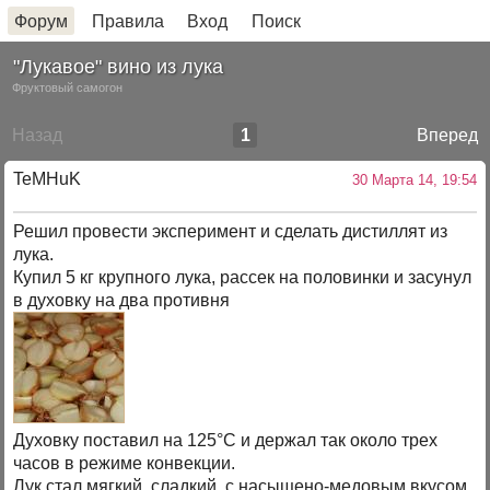
Форум
Правила
Вход
Поиск
"Лукавое" вино из лука
Фруктовый самогон
Назад
1
Вперед
TeMHuK
30 Марта 14, 19:54
Решил провести эксперимент и сделать дистиллят из
лука.
Купил 5 кг крупного лука, рассек на половинки и засунул
в духовку на два противня
Духовку поставил на 125°С и держал так около трех
часов в режиме конвекции.
Лук стал мягкий, сладкий, с насыщено-медовым вкусом