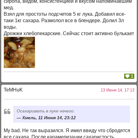
сиропа, видом, консистенцией и вкусом напоминавшим
мед.
Взял для простоты подсчетов 5 кг лука. Добавил все-
таки 1кг сахара. Размолол все в блендере. Долил 3л
воды.
Дрожжи хлебопекарские. Сейчас стоит активно булькает
1
TeMHuK
13 Июня 14, 17:13
Осахаривать в луке нечего.
Хмель, 11 Июня 14, 23:12
My bad. Не так выразился. Я имел ввиду что сбродятся
все сахара. После карамелизации сахаристость