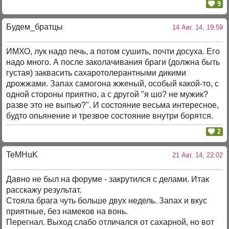
9
Будем_братцы
14 Авг. 14, 19:59
ИМХО, лук надо печь, а потом сушить, почти досуха. Его
надо много. А после заколачивания браги (должна быть
густая) заквасить сахаротолерантными дикими
дрожжами. Запах самогона жженый, особый какой-то, с
одной стороны приятно, а с другой "я шо? не мужик?
разве это не выпью?". И состояние весьма интересное,
будто опьянение и трезвое состояние внутри борятся.
2
TeMHuK
21 Авг. 14, 22:02
Давно не был на форуме - закрутился с делами. Итак
расскажу результат.
Стояла брага чуть больше двух недель. Запах и вкус
приятные, без намеков на вонь.
Перегнал. Выход слабо отличался от сахарной, но вот