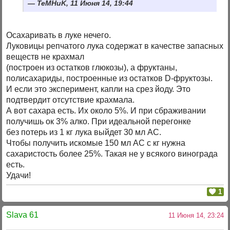
TeMHuK, 11 Июня 14, 19:44
Осахаривать в луке нечего.
Луковицы репчатого лука содержат в качестве запасных
веществ не крахмал
(построен из остатков глюкозы), а фруктаны,
полисахариды, построенные из остатков D-фруктозы.
И если это эксперимент, капли на срез йоду. Это
подтвердит отсутствие крахмала.
А вот сахара есть. Их около 5%. И при сбраживании
получишь ок 3% алко. При идеальной перегонке
без потерь из 1 кг лука выйдет 30 мл АС.
Чтобы получить искомые 150 мл АС с кг нужна
сахаристость более 25%. Такая не у всякого винограда
есть.
Удачи!
1
Slava 61
11 Июня 14, 23:24