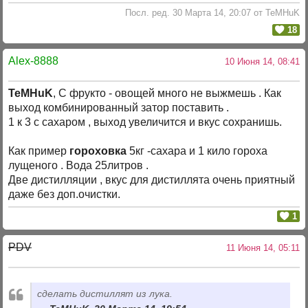
Посл. ред. 30 Марта 14, 20:07 от TeMHuK
18
Alex-8888
10 Июня 14, 08:41
TeMHuK
, С фрукто - овощей много не выжмешь . Как
выход комбинированный затор поставить .
1 к 3 с сахаром , выход увеличится и вкус сохранишь.
Как пример
гороховка
5кг -сахара и 1 кило гороха
лущеного . Вода 25литров .
Две дистилляции , вкус для дистиллята очень приятный
даже без доп.очистки.
1
PDV
11 Июня 14, 05:11
сделать дистиллят из лука.