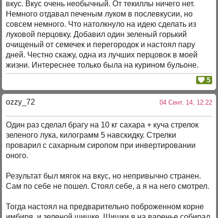
вкус. Вкус очень необычный. От текиллы ничего нет.
Немного отдавал печеным луком в послевкусии, но
совсем немного. Что натолкнуло на идею сделать из
луковой перцовку. Добавил один зеленый горький
очищеный от семечек и перегородок и настоял пару
дней. Честно скажу, одна из лучших перцовок в моей
жизни. Интереснее только была на курином бульоне.
5
ozzy_72
04 Сент. 14, 12:22
Один раз сделал брагу на 10 кг сахара + куча стрелок
зеленого лука, килограмм 5 навскидку. Стрелки
проварил с сахарным сиропом при инвертировании
оного.
Результат был мягок на вкус, но непривычно странен.
Сам по себе не пошел. Стоял себе, а я на него смотрел.
Тогда настоял на предварительно поброженном корне
имбиря, и зеленой шишке. Шишки я на варенье собирал