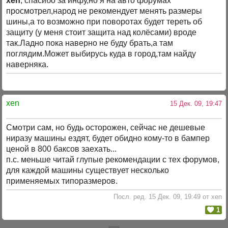
xen
, спасибо за инфу,но я на авто форумах
просмотрел,народ не рекомендует менять размеры
шины,а то возможно при поворотах будет тереть об
защиту (у меня стоит защита над колёсами) вроде
так.Ладно пока наверно не буду брать,а там
поглядим.Может выбирусь куда в город,там найду
наверняка.
xen
15 Дек. 09, 19:47
Смотри сам, но будь осторожен, сейчас не дешевые
ниразу машины ездят, будет обидно кому-то в бампер
ценой в 800 баксов заехать...
п.с. меньше читай глупые рекомендации с тех форумов,
для каждой машины существует несколько
применяемых типоразмеров.
Посл. ред. 15 Дек. 09, 19:49 от xen
1