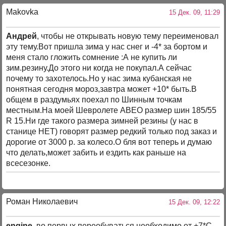
Makovka
15 Дек. 09, 11:29
Андрей
, чтобы не открывать новую тему переименовал
эту тему.Вот пришла зима у нас снег и -4* за бортом и
меня стало гложить сомнение :А не купить ли
зим.резину.До этого ни когда не покупал.А сейчас
почему то захотелось.Но у нас зима кубанская не
понятная сегодня мороз,завтра может +10* быть.В
общем в раздумьях поехал по Шинным точкам
местным.На моей Шевролете АВЕО размер шин 185/55
R 15.Ни где такого размера зимней резины (у нас в
станице НЕТ) говорят размер редкий только под заказ и
дорогие от 3000 р. за колесо.О бля вот теперь и думаю
что делать,может забить и ездить как раньше на
всесезонке.
Роман Николаевич
15 Дек. 09, 12:22
engine
, во первых переобуваться необходимо от +7*С.