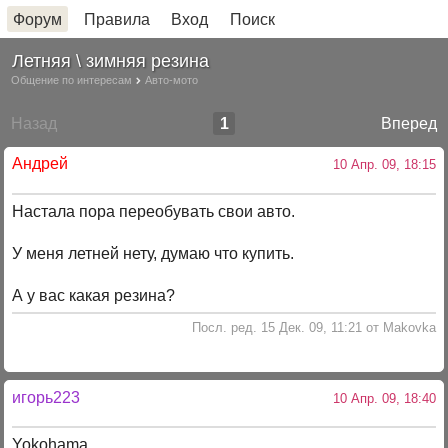
Форум
Правила
Вход
Поиск
Летняя \ зимняя резина
Общение по интересам
Авто-мото
Назад
1
Вперед
Андрей
10 Апр. 09, 18:15
Настала пора переобувать свои авто.
У меня летней нету, думаю что купить.
А у вас какая резина?
Посл. ред. 15 Дек. 09, 11:21 от Makovka
игорь223
10 Апр. 09, 18:40
Yokohama