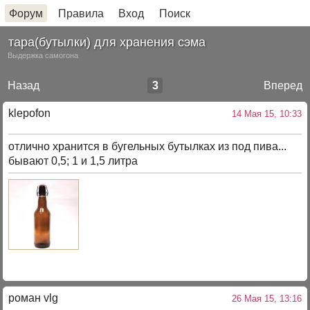
Форум
Правила
Вход
Поиск
тара(бутылки) для хранения сэма
Выдержка самогона
Назад
3
Вперед
klepofon
14 Мая 15, 10:33
отлично хранится в бугельных бутылках из под пива...
бывают 0,5; 1 и 1,5 литра
роман vlg
26 Мая 15, 13:16